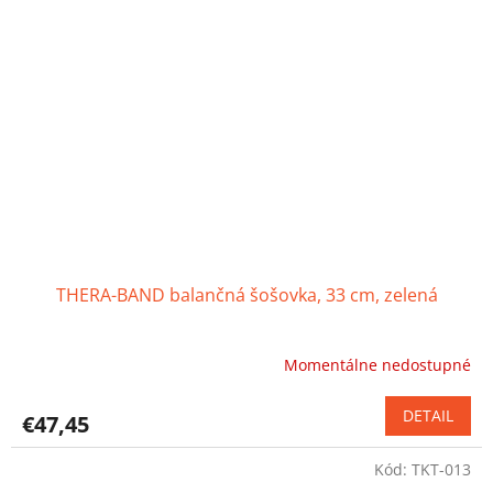
THERA-BAND balančná šošovka, 33 cm, zelená
Momentálne nedostupné
Priemerné
hodnotenie
produktu
DETAIL
€47,45
je
4,6
Kód:
TKT-013
z
5