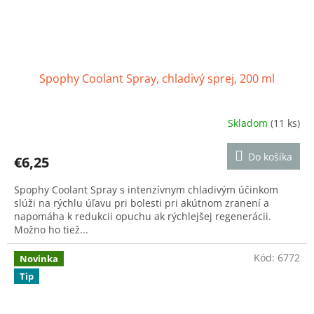
Spophy Coolant Spray, chladivý sprej, 200 ml
Skladom
(11 ks)
Priemerné
hodnotenie
produktu
Do košíka
€6,25
je
4,6
Spophy Coolant Spray s intenzívnym chladivým účinkom
z
slúži na rýchlu úľavu pri bolesti pri akútnom zranení a
5
napomáha k redukcii opuchu ak rýchlejšej regenerácii.
hviezdičiek.
Možno ho tiež...
Kód:
6772
Novinka
Tip