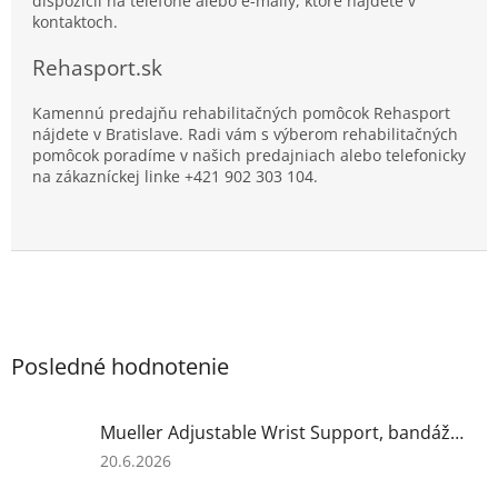
dispozícii na telefóne alebo e-maily, ktoré nájdete v
kontaktoch.
Rehasport.sk
Kamennú predajňu rehabilitačných pomôcok Rehasport
nájdete v Bratislave. Radi vám s výberom rehabilitačných
pomôcok poradíme v našich predajniach alebo telefonicky
na zákazníckej linke +421 902 303 104.
Posledné hodnotenie
Mueller Adjustable Wrist Support, bandáž na zápästie
Hodnotenie
20.6.2026
produktu