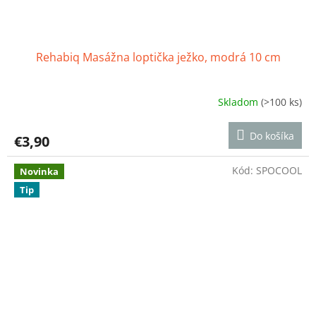
Rehabiq Masážna loptička ježko, modrá 10 cm
Skladom
(>100 ks)
Priemerné
hodnotenie
produktu
Do košíka
€3,90
je
4,9
z
Kód:
SPOCOOL
Novinka
5
Tip
hviezdičiek.