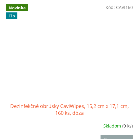
3,6
Kód:
CAVI160
z
Novinka
5
Tip
hviezdičiek.
Dezinfekčné obrúsky CaviWipes, 15,2 cm x 17,1 cm,
160 ks, dóza
Skladom
(9 ks)
Priemerné
hodnotenie
produktu