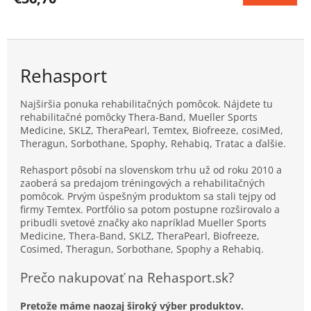
je
3,6
z
5
hviezdičiek.
Rehasport
Najširšia ponuka rehabilitačných pomôcok. Nájdete tu
rehabilitačné pomôcky Thera-Band, Mueller Sports
Medicine, SKLZ, TheraPearl, Temtex, Biofreeze, cosiMed,
Theragun, Sorbothane, Spophy, Rehabiq, Tratac a ďalšie.
Rehasport pôsobí na slovenskom trhu už od roku 2010 a
zaoberá sa predajom tréningových a rehabilitačných
pomôcok. Prvým úspešným produktom sa stali tejpy od
firmy Temtex. Portfólio sa potom postupne rozširovalo a
pribudli svetové značky ako napríklad Mueller Sports
Medicine, Thera-Band, SKLZ, TheraPearl, Biofreeze,
Cosimed, Theragun, Sorbothane, Spophy a Rehabiq.
Prečo nakupovať na Rehasport.sk?
Pretože máme naozaj široký výber produktov.