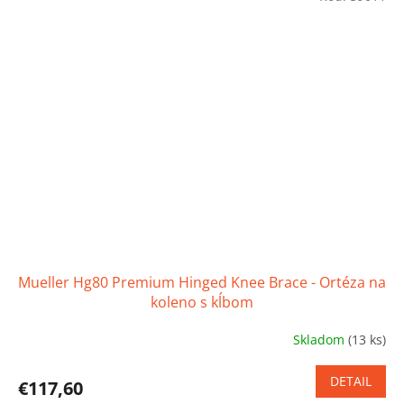
Mueller Hg80 Premium Hinged Knee Brace - Ortéza na
koleno s kĺbom
Skladom
(13 ks)
Priemerné
hodnotenie
produktu
DETAIL
€117,60
je