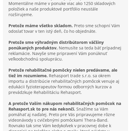
Momentálne máme v ponuke viac ako 1250 skladových
položiek a naše produktové portfólio neustále
rozširujeme.
Pretože máme všetko skladom.
Preto sme schopní Vám
odoslať tovar v ten istý deň, čo ho objednáte.
Pretože sme výhradným distribútorom väčšiny
ponúkaných produktov.
Nemusíte sa teda báť prípadnej
reklamácie. Navyše sme pripravení Vám ponúknuť
veľkoobchodnú spoluprácu.
Pretože rehabilitačné pomôcky nielen predávame, ale
tiež im rozumieme.
Rehasport trade s.r.o. sa okrem
importu a distribúcie rehabilitačných pomôcok venuje aj
edukácii fyzioterapeutov formou odborných kurzov a
prevádzkuje Rehabilitáciu Rehasport.
A pretože Vaším nákupom rehabilitačných pomôcok na
Rehasport.sk to pre nás nekončí.
Snažíme sa Vám
pomáhať aj naďalej. Preto pre Vás pripravujeme rôzne
videonávody s cvičebnými pomôckami Thera-Band.
Rovnako tak sme Vám kedykoľvek v pracovnej dobe k