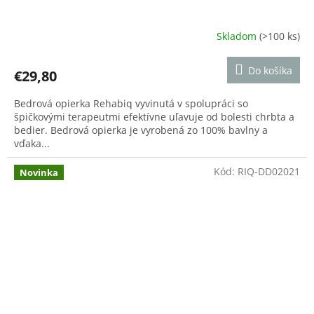
Skladom
(>100 ks)
Priemerné
hodnotenie
produktu
Do košíka
€29,80
je
3,8
Bedrová opierka Rehabiq vyvinutá v spolupráci so
z
špičkovými terapeutmi efektívne uľavuje od bolesti chrbta a
5
bedier. Bedrová opierka je vyrobená zo 100% bavlny a
hviezdičiek.
vďaka...
Kód:
RIQ-DD02021
Novinka