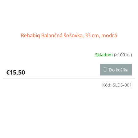
Rehabiq Balančná šošovka, 33 cm, modrá
Skladom
(>100 ks)
Priemerné
hodnotenie
produktu
Do košíka
€15,50
je
4,6
z
Kód:
SLDS-001
5
hviezdičiek.