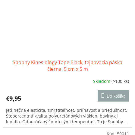
Spophy Kinesiology Tape Black, tejpovacia páska
čierna, 5 cm x 5 m
Skladom
(>100 ks)
Priemerné
hodnotenie
produktu
Do košíka
€9,95
je
4,1
Jedinečná elasticita, zmrštiteľnosť, priľnavosť a priedušnosť.
z
Stopercentná kvalita polyuretánových vlákien, bavlny aj
5
lepidla. Odporúčaný športovými terapeutmi. To je Spophy...
hviezdičiek.
Kód:
59011