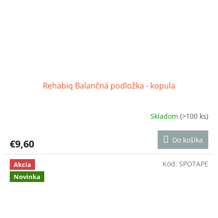
Rehabiq Balančná podložka - kopula
Skladom
(>100 ks)
Priemerné
hodnotenie
produktu
Do košíka
€9,60
je
4,4
z
Kód:
SPOTAPE
Akcia
5
Novinka
hviezdičiek.