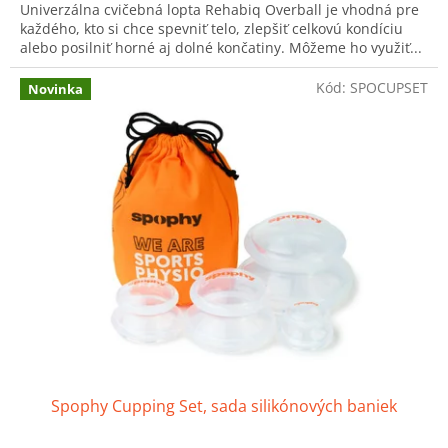
Univerzálna cvičebná lopta Rehabiq Overball je vhodná pre
z
každého, kto si chce spevniť telo, zlepšiť celkovú kondíciu
5
alebo posilniť horné aj dolné končatiny. Môžeme ho využiť...
hviezdičiek.
Kód:
SPOCUPSET
Novinka
Spophy Cupping Set, sada silikónových baniek