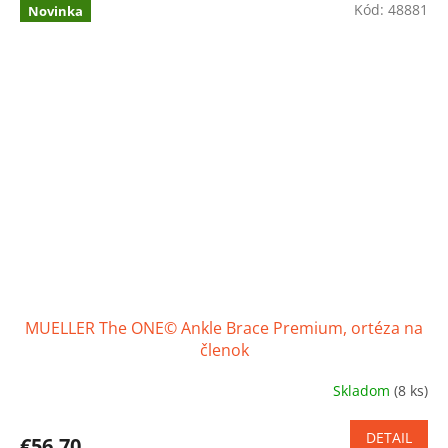
z
Kód:
48881
Novinka
5
hviezdičiek.
MUELLER The ONE© Ankle Brace Premium, ortéza na
členok
Skladom
(8 ks)
Priemerné
hodnotenie
produktu
DETAIL
€56,70