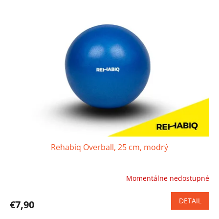
Rehabiq Overball, 25 cm, modrý
Momentálne nedostupné
Priemerné
hodnotenie
produktu
DETAIL
€7,90
je
4,2