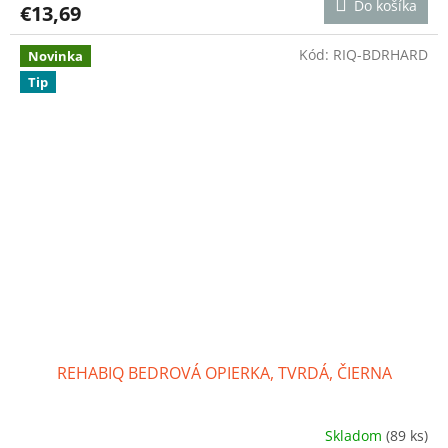
Do košíka
€13,69
je
5,0
z
Kód:
RIQ-BDRHARD
Novinka
5
Tip
hviezdičiek.
REHABIQ BEDROVÁ OPIERKA, TVRDÁ, ČIERNA
Skladom
(89 ks)
Priemerné