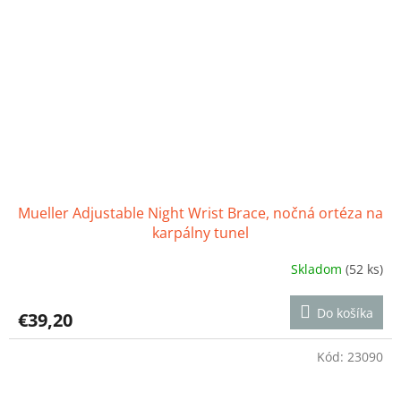
Mueller Adjustable Night Wrist Brace, nočná ortéza na
karpálny tunel
Skladom
(52 ks)
Priemerné
hodnotenie
produktu
Do košíka
€39,20
je
3,4
z
Kód:
23090
5
hviezdičiek.