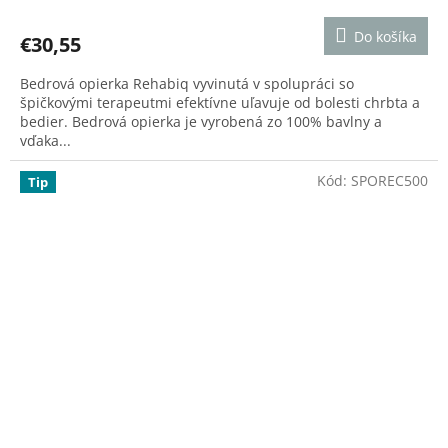
hodnotenie
produktu
Do košíka
€30,55
je
4,2
Bedrová opierka Rehabiq vyvinutá v spolupráci so
z
špičkovými terapeutmi efektívne uľavuje od bolesti chrbta a
5
bedier. Bedrová opierka je vyrobená zo 100% bavlny a
hviezdičiek.
vďaka...
Kód:
SPOREC500
Tip