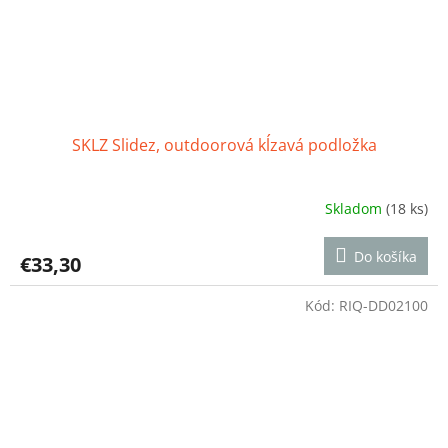
SKLZ Slidez, outdoorová kĺzavá podložka
Skladom
(18 ks)
Priemerné
hodnotenie
produktu
Do košíka
€33,30
je
4,8
z
Kód:
RIQ-DD02100
5
hviezdičiek.