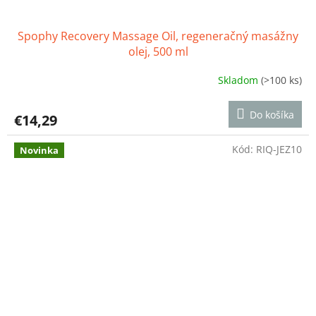
Spophy Recovery Massage Oil, regeneračný masážny
olej, 500 ml
Skladom
(>100 ks)
Priemerné
hodnotenie
produktu
Do košíka
€14,29
je
4,8
z
Kód:
RIQ-JEZ10
Novinka
5
hviezdičiek.