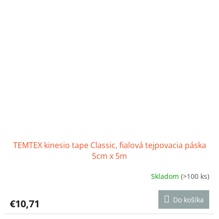
hviezdičiek.
TEMTEX kinesio tape Classic, fialová tejpovacia páska
5cm x 5m
Skladom
(>100 ks)
Priemerné
hodnotenie
produktu
Do košíka
€10,71
je
4,5