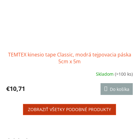
TEMTEX kinesio tape Classic, modrá tejpovacia páska
5cm x 5m
Skladom
(>100 ks)
Priemerné
hodnotenie
produktu
€10,71
Do košíka
je
5,0
z
ZOBRAZIŤ VŠETKY PODOBNÉ PRODUKTY
5
hviezdičiek.