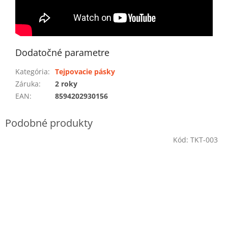
Dodatočné parametre
Kategória
:
Tejpovacie pásky
Záruka
:
2 roky
EAN
:
8594202930156
Kód:
TKT-003