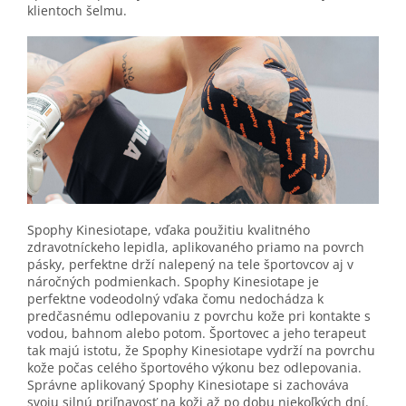
klientoch šelmu.
Spophy Kinesiotape, vďaka použitiu kvalitného
zdravotníckeho lepidla, aplikovaného priamo na povrch
pásky, perfektne drží nalepený na tele športovcov aj v
náročných podmienkach. Spophy Kinesiotape je
perfektne vodeodolný vďaka čomu nedochádza k
predčasnému odlepovaniu z povrchu kože pri kontakte s
vodou, bahnom alebo potom. Športovec a jeho terapeut
tak majú istotu, že Spophy Kinesiotape vydrží na povrchu
kože počas celého športového výkonu bez odlepovania.
Správne aplikovaný Spophy Kinesiotape si zachováva
svoju silnú priľnavosť na koži až po dobu niekoľkých dní.