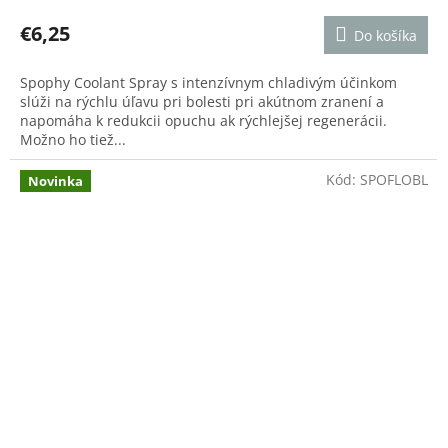
hodnotenie
produktu
€6,25
Do košíka
je
4,6
Spophy Coolant Spray s intenzívnym chladivým účinkom
z
slúži na rýchlu úľavu pri bolesti pri akútnom zranení a
5
napomáha k redukcii opuchu ak rýchlejšej regenerácii.
hviezdičiek.
Možno ho tiež...
Kód:
SPOFLOBL
Novinka