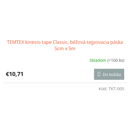
TEMTEX kinesio tape Classic, béžová tejpovacia páska
5cm x 5m
Skladom
(>100 ks)
Priemerné
hodnotenie
produktu
€10,71
Do košíka
je
4,5
z
Kód:
TKT-005
5
hviezdičiek.