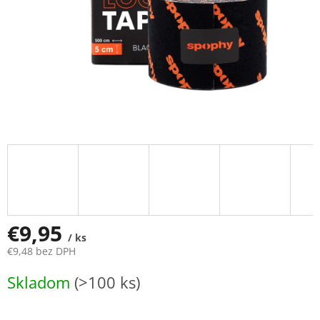
€9,95
/ ks
€9,48 bez DPH
Jednotková
Skladom
(>100 ks)
cena: