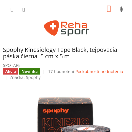
Prejsť
NÁKU
na
obsah
KOŠÍK
Spophy Kinesiology Tape Black, tejpovacia
páska čierna, 5 cm x 5 m
SPOTAPE
Priemerné
17 hodnotení
Podrobnosti hodnotenia
Akcia
Novinka
hodnotenie
Značka:
Spophy
produktu
je
4,1
z
5
hviezdičiek.