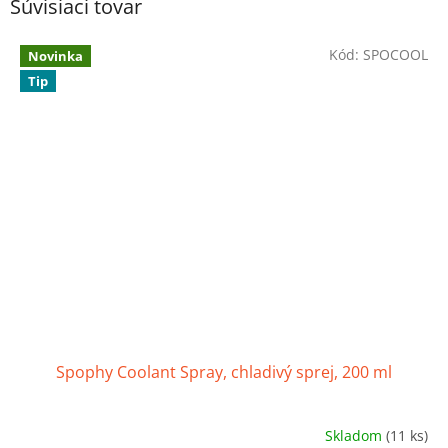
Súvisiaci tovar
Kód:
SPOCOOL
Novinka
Tip
Spophy Coolant Spray, chladivý sprej, 200 ml
Skladom
(11 ks)
Priemerné