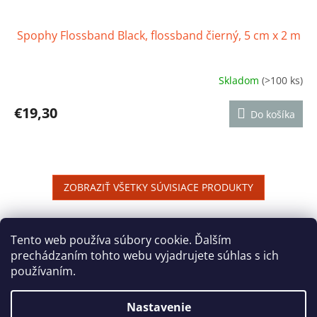
Spophy Flossband Black, flossband čierný, 5 cm x 2 m
Skladom
(>100 ks)
Priemerné
hodnotenie
produktu
€19,30
Do košíka
je
4,6
z
5
hviezdičiek.
ZOBRAZIŤ VŠETKY SÚVISIACE PRODUKTY
Z
á
Tento web používa súbory cookie. Ďalším
Reklamačný poriadok
Ochrana osobných údajov
p
prechádzaním tohto webu vyjadrujete súhlas s ich
ä
používaním.
t
i
Nastavenie
Vytvoril Shoptet
e