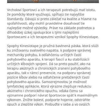
Vrcholoví športovci a ich terapeuti potrebujú mať istotu,
že pomôcky ktoré využívajú, spĺňajú tie najvyššie
štandardy. Dávajú si preto záležať na kvalite a hlavne na
spoľahlivosti, aby mohli pravidelne dosahovať tie
najlepšie možné výsledky. Práve na základe podnetov a
dlhodobej úzkej spolupráce s tými najlepšími
športovcami a ich terapeutmi vznikol Spophy Kinesiotape.
Spophy Kinesiotape je pružná bavlnená páska, ktorá slúži
ku znižovaniu svalového napätia, k podpore správnej
mechaniky pohybu, k odľahčeniu určitých častí
pohybového aparátu, k terapii fascií a ku stabilizácii
určitých kĺbových spojení. Dá sa preto použiť, ako na
terapiu akútnych a chronických zranení pohybového
aparátu, tak v rámci prevencie, na podporu správnej
pozície kĺbov alebo na odľahčenie preťažených častí
pohybového aparátu. Samozrejmosťou je možnosť
lymfatickej aplikácie, ktorá výrazne zlepšuje redukciu
akútneho i chronického opuchu, vďaka čomu sa
významne podporí návrat športovcov späť k maximálnym
výkonom. Znížte bolesť, podporte hojenie, odstráňte
opuch a zlepšite výkon. Prebuďte v sebe a vo svojich