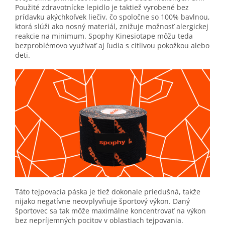
Použité zdravotnícke lepidlo je taktiež vyrobené bez
prídavku akýchkoľvek liečiv, čo spoločne so 100% bavlnou,
ktorá slúži ako nosný materiál, znižuje možnosť alergickej
reakcie na minimum. Spophy Kinesiotape môžu teda
bezproblémovo využívať aj ľudia s citlivou pokožkou alebo
deti.
Táto tejpovacia páska je tiež dokonale priedušná, takže
nijako negatívne neovplyvňuje športový výkon. Daný
športovec sa tak môže maximálne koncentrovať na výkon
bez nepríjemných pocitov v oblastiach tejpovania.