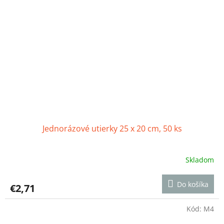
Jednorázové utierky 25 x 20 cm, 50 ks
Skladom
Priemerné
hodnotenie
produktu
Do košíka
€2,71
je
5,0
z
Kód:
M4
5