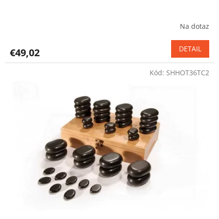
Na dotaz
Priemerné
hodnotenie
produktu
DETAIL
€49,02
je
5,0
Kód:
SHHOT36TC2
z
5
hviezdičiek.