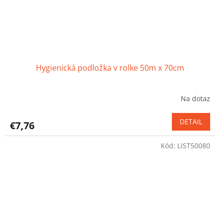
Hygienická podložka v rolke 50m x 70cm
Na dotaz
Priemerné
hodnotenie
produktu
DETAIL
€7,76
je
5,0
Kód:
LIST50080
z
5
hviezdičiek.