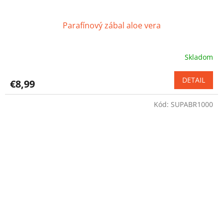
Parafínový zábal aloe vera
Skladom
Priemerné
hodnotenie
produktu
DETAIL
€8,99
je
5,0
Kód:
SUPABR1000
z
5
hviezdičiek.