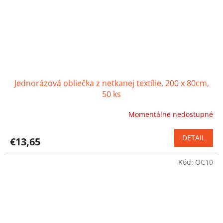
Jednorázová obliečka z netkanej textílie, 200 x 80cm,
50 ks
Momentálne nedostupné
Priemerné
hodnotenie
produktu
DETAIL
€13,65
je
5,0
Kód:
OC10
z
5
hviezdičiek.