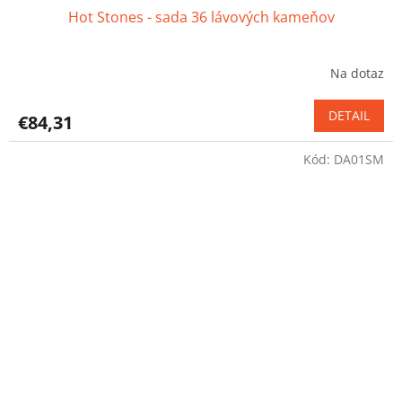
Hot Stones - sada 36 lávových kameňov
Na dotaz
Priemerné
hodnotenie
produktu
DETAIL
€84,31
je
5,0
Kód:
DA01SM
z
5
hviezdičiek.