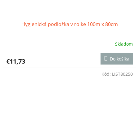
Hygienická podložka v rolke 100m x 80cm
Skladom
Priemerné
hodnotenie
produktu
Do košíka
€11,73
je
3,5
z
Kód:
LIST80250
5
hviezdičiek.