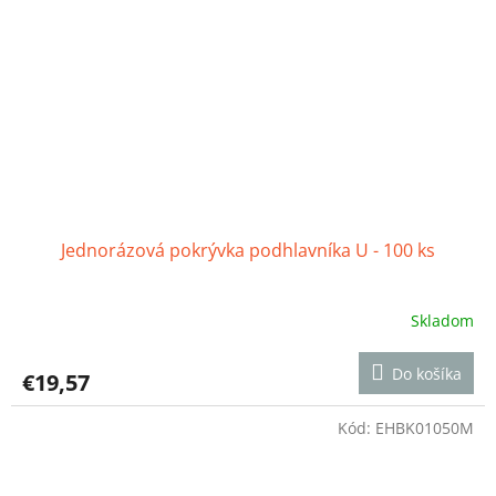
Jednorázová pokrývka podhlavníka U - 100 ks
Skladom
Priemerné
hodnotenie
produktu
Do košíka
€19,57
je
5,0
z
Kód:
EHBK01050M
5
hviezdičiek.