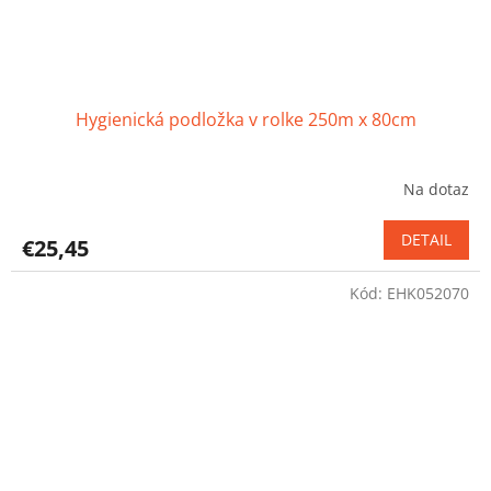
Hygienická podložka v rolke 250m x 80cm
Na dotaz
Priemerné
hodnotenie
produktu
DETAIL
€25,45
je
5,0
Kód:
EHK052070
z
5
hviezdičiek.