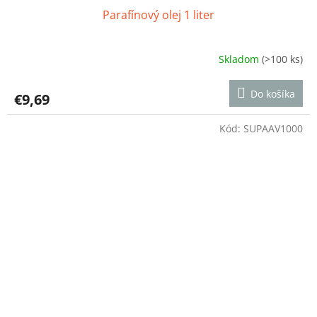
Parafínový olej 1 liter
Skladom
(>100 ks)
Priemerné
hodnotenie
produktu
Do košíka
€9,69
je
4,5
z
Kód:
SUPAAV1000
5
hviezdičiek.