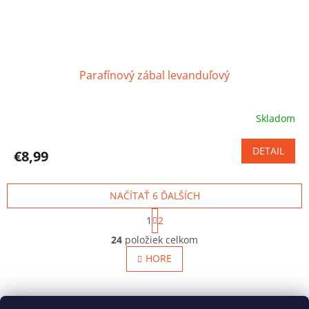
Parafínový zábal levanduľový
Skladom
Priemerné
hodnotenie
produktu
DETAIL
€8,99
je
5,0
z
NAČÍTAŤ 6 ĎALŠÍCH
5
hviezdičiek.
S
1
2
t
O
r
24
položiek celkom
v
á
l
HORE
n
á
k
o
d
v
Z
a
a