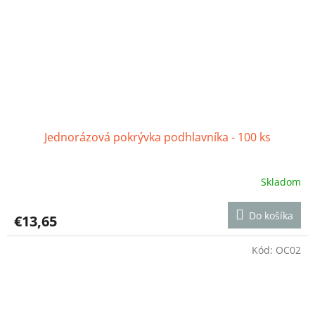
Jednorázová pokrývka podhlavníka - 100 ks
Skladom
Priemerné
hodnotenie
produktu
Do košíka
€13,65
je
5,0
z
Kód:
OC02
5
hviezdičiek.