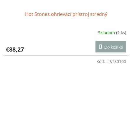
Hot Stones ohrievací prístroj stredný
Skladom
(2 ks)
Priemerné
hodnotenie
produktu
Do košíka
€88,27
je
5,0
z
Kód:
LIST80100
5
hviezdičiek.