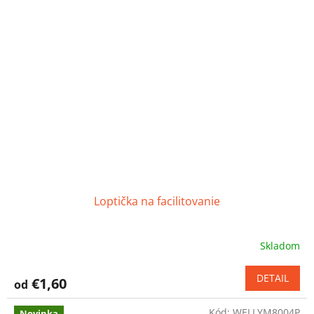
hviezdičiek.
Loptička na facilitovanie
Skladom
Priemerné
hodnotenie
produktu
DETAIL
€1,60
od
je
3,5
Kód:
WELLYM8004P
z
Novinka