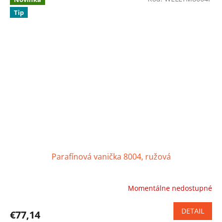
5
Tip
hviezdičiek.
Parafínová vanička 8004, ružová
Momentálne nedostupné
DETAIL
€77,14