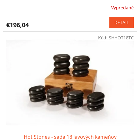
Vypredané
Priemerné
hodnotenie
produktu
DETAIL
€196,04
je
5,0
Kód:
SHHOT18TC
z
5
hviezdičiek.
Hot Stones - sada 18 lávových kameňov