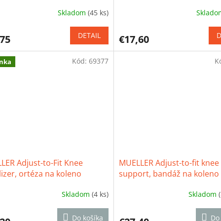
no
zápästie
Skladom
(45 ks)
Sklad
erné
Priemerné
tenie
hodnotenie
ktu
produktu
DETAIL
D
,75
€17,60
je
4,1
z
Kód:
69377
K
nka
5
ičiek.
hviezdičiek.
ER Adjust-to-Fit Knee
MUELLER Adjust-to-fit knee
lizer, ortéza na koleno
support, bandáž na koleno
Skladom
(4 ks)
Skladom
erné
Priemerné
tenie
hodnotenie
ktu
produktu
Do košíka
Do 