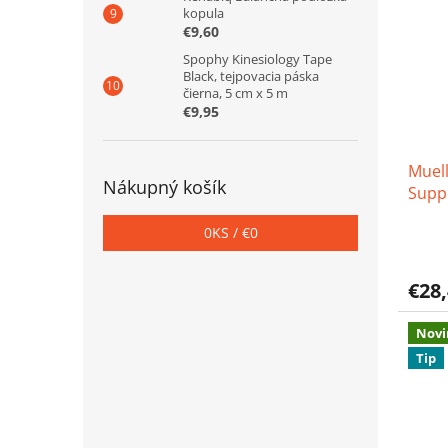
hviezd
kopula
€9,60
Spophy Kinesiology Tape
Black, tejpovacia páska
čierna, 5 cm x 5 m
€9,95
Muell
Nákupný košík
Suppo
0
KS /
€0
Priem
hodno
produ
€28
je
4,7
z
Novi
5
Tip
hviezd