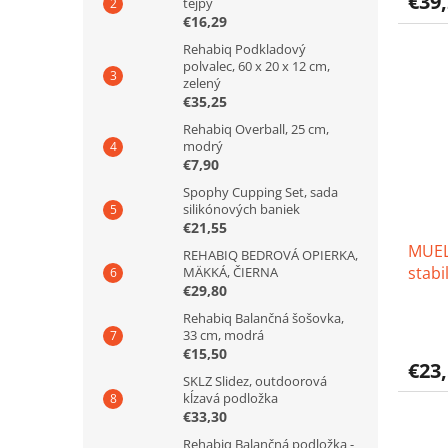
€39
tejpy
je
€16,29
3,6
z
Rehabiq Podkladový
5
polvalec, 60 x 20 x 12 cm,
hviezd
zelený
€35,25
Rehabiq Overball, 25 cm,
modrý
€7,90
Spophy Cupping Set, sada
silikónových baniek
€21,55
MUEL
REHABIQ BEDROVÁ OPIERKA,
stabi
MÄKKÁ, ČIERNA
€29,80
Priem
Rehabiq Balančná šošovka,
hodno
33 cm, modrá
€15,50
produ
€23
je
SKLZ Slidez, outdoorová
4,7
kĺzavá podložka
z
€33,30
5
Rehabiq Balančná podložka -