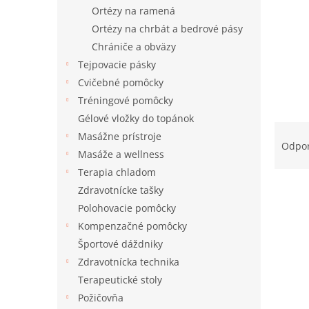
Ortézy na ramená
Ortézy na chrbát a bedrové pásy
Chrániče a obväzy
Tejpovacie pásky
Cvičebné pomôcky
Tréningové pomôcky
Gélové vložky do topánok
R
Masážne prístroje
a
Odpo
Masáže a wellness
d
e
Terapia chladom
V
n
Zdravotnícke tašky
ý
i
Polohovacie pomôcky
p
e
Kompenzačné pomôcky
i
p
Športové dáždniky
s
r
Zdravotnícka technika
p
o
r
d
Terapeutické stoly
o
u
Požičovňa