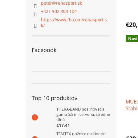
kole
peter
@
rehasport.sk
Priem
+421 902 303 104
hodno
https://www.fb.com/rehasport.s
produ
€20
k/
je
3,9
z
Novi
5
Facebook
hviezd
Top 10 produktov
MUELL
Stabi
THERA-BAND posilňovacia
guma 5,5 m, červená, stredne
silná
Priem
€17,41
hodno
produ
TEMTEX nožnice na kinezio