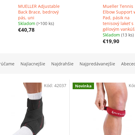
MUELLER Adjustable
Mueller Tennis
Back Brace, bedrový
Elbow Support 
pás, uni
Pad, pásik na
Skladom
(>100 ks)
tenisový lakeť s
€40,78
gélovým vankú
Skladom
(13 ks)
€19,90
rúčame
Najlacnejšie
Najdrahšie
Najpredávanejšie
Abece
Kód:
42037
Kó
Novinka