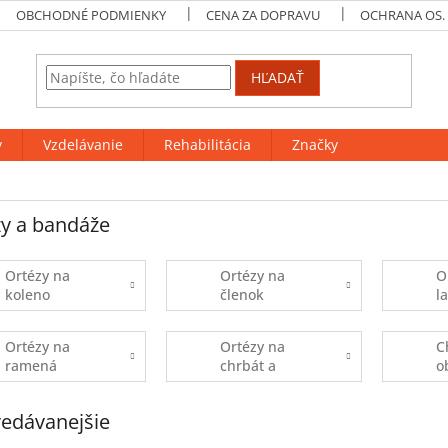
OBCHODNÉ PODMIENKY
CENA ZA DOPRAVU
OCHRANA OS.
HĽADAŤ
y
Vzdelávanie
Rehabilitácia
Značky
y a bandáže
Ortézy na
Ortézy na
O
koleno
členok
l
Ortézy na
Ortézy na
C
ramená
chrbát a
o
bedrové pásy
edávanejšie