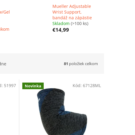
Mueller Adjustable
w/Gel
Wrist Support,
bandáž na zápästie
Skladom
(>100 ks)
šikom
€14,99
81
položiek celkom
dne
d:
51997
Kód:
67128ML
Novinka