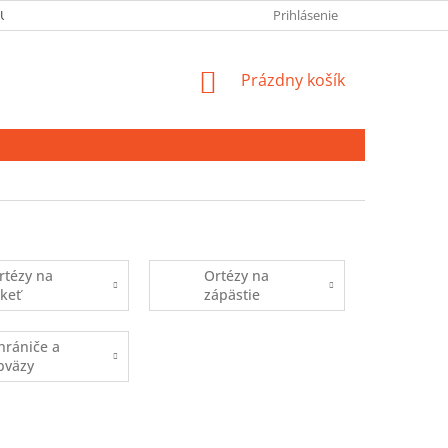
 ÚDAJOV
Prihlásenie
NÁKUPNÝ
Prázdny košík
KOŠÍK
rtézy na
Ortézy na
akeť
zápästie
hrániče a
bväzy