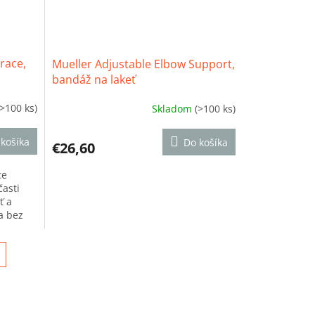
race,
Mueller Adjustable Elbow Support,
bandáž na lakeť
(>100 ks)
Skladom
(>100 ks)
Priemerné
hodnotenie
produktu
košíka
Do košíka
€26,60
je
4,4
ce
z
časti
5
ť a
hviezdičiek.
a bez