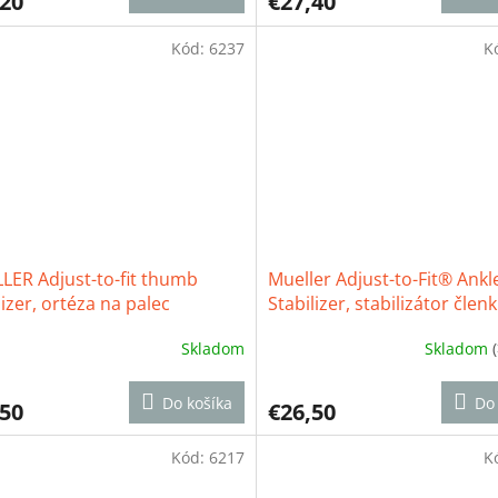
,20
€27,40
je
3,6
z
Kód:
6237
K
5
ičiek.
hviezdičiek.
LER Adjust-to-fit thumb
Mueller Adjust-to-Fit® Ankl
lizer, ortéza na palec
Stabilizer, stabilizátor člen
Skladom
Skladom
erné
Priemerné
tenie
hodnotenie
ktu
produktu
Do košíka
Do 
,50
€26,50
je
4,8
z
Kód:
6217
K
5