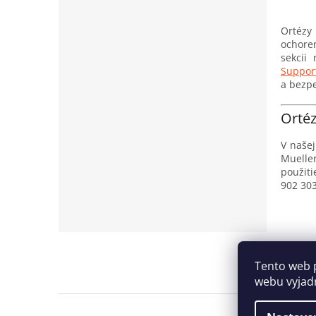
Ortézy
ochore
sekcii
Suppor
a bezpe
Ortéz
V naše
Muelle
použiti
902 303
Z
á
Tento web 
p
webu vyjadr
ä
t