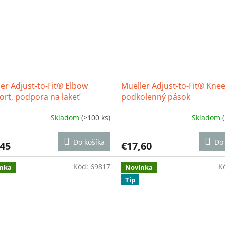
ičiek.
hviezdičiek.
er Adjust-to-Fit® Elbow
Mueller Adjust-to-Fit® Knee
rt, podpora na lakeť
podkolenný pások
Skladom
(>100 ks)
Skladom
erné
Priemerné
tenie
hodnotenie
ktu
produktu
Do košíka
Do 
,45
€17,60
je
4,3
Kód:
69817
z
K
nka
Novinka
5
Tip
ičiek.
hviezdičiek.