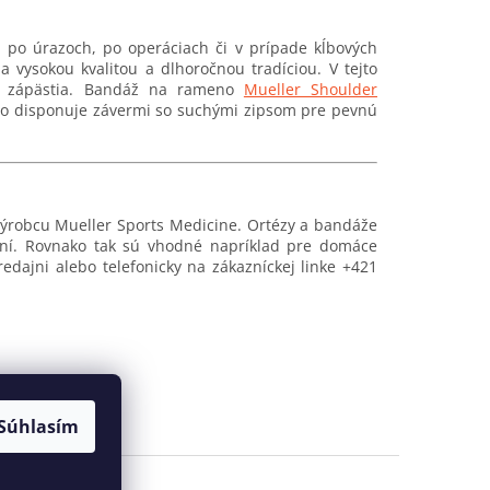
po úrazoch, po operáciach či v prípade kĺbových
 vysokou kvalitou a dlhoročnou tradíciou. V tejto
 či zápästia. Bandáž na rameno
Mueller Shoulder
 disponuje závermi so suchými zipsom pre pevnú
výrobcu Mueller Sports Medicine. Ortézy a bandáže
není. Rovnako tak sú vhodné napríklad pre domáce
dajni alebo telefonicky na zákazníckej linke +421
Súhlasím