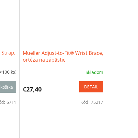
hviezdičiek.
 Strap,
Mueller Adjust-to-Fit® Wrist Brace,
ortéza na zápästie
(>100 ks)
Skladom
Priemerné
hodnotenie
produktu
DETAIL
košíka
€27,40
je
4,4
ód:
6711
Kód:
75217
z
5
hviezdičiek.