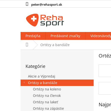
Prejsť
peter@rehasport.sk
na
obsah
Predajňa
Predávané značky
Videonávod
Domov
Ortézy a bandáže
B
Ortéz
o
Preskočiť
č
Kategórie
kategórie
n
ý
Akcie a Výpredaj
p
Ortézy a bandáže
a
Ortézy na koleno
n
e
Ortézy na členok
l
Ortézy na lakeť
Najpr
Ortézy na zápästie