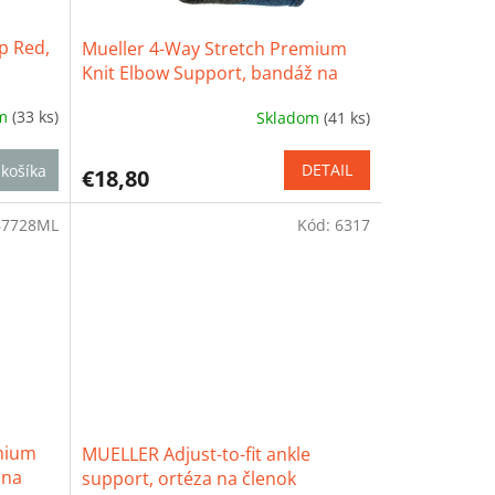
p Red,
Mueller 4-Way Stretch Premium
Knit Elbow Support, bandáž na
lakeť
om
(33 ks)
Skladom
(41 ks)
Priemerné
hodnotenie
produktu
DETAIL
košíka
€18,80
je
4,6
67728ML
Kód:
6317
z
5
hviezdičiek.
mium
MUELLER Adjust-to-fit ankle
 na
support, ortéza na členok