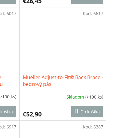
€28,45
je
4,5
ód:
6017
z
Kód:
6617
5
hviezdičiek.
e
Mueller Adjust-to-Fit® Back Brace -
ku
bedrový pás
(>100 ks)
Skladom
(>100 ks)
Priemerné
hodnotenie
produktu
košíka
Do košíka
€52,90
je
4,2
ód:
6917
z
Kód:
6387
5