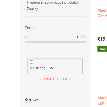
d
k
Hygiena a jednorázové produkty
u
t
Značky
Muell
k
o
OSFM
t
v
o
v
Priem
Cena
hodno
produ
€
0
€
118
€19
je
4,6
z
Novi
5
hviezd
Na sklade
75
ROZBALIŤ FILTER
Muel
Kontakt
Knit