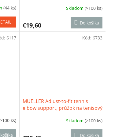
om
(44 ks)
Skladom
(>100 ks)
Priemerné
hodnotenie
produktu
ETAIL
Do košíka
€19,60
je
4,1
ód:
6117
z
Kód:
6733
5
hviezdičiek.
MUELLER Adjust-to-fit tennis
elbow support, prúžok na tenisový
lakeť s gélovým vankúšikom
(>100 ks)
Skladom
(>100 ks)
Priemerné
hodnotenie
produktu
košíka
Do košíka