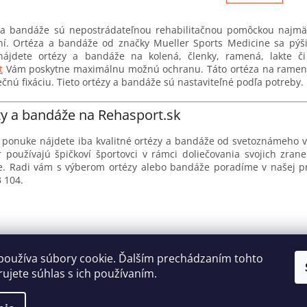
n
á
k
d
o
 a bandáže sú nepostrádateľnou rehabilitačnou pomôckou najmä 
a
v
ní. Ortéza a bandáže od značky Mueller Sports Medicine sa pýšia
c
a
 nájdete ortézy a bandáže na kolená, členky, ramená, lakte
i
n
t
Vám poskytne maximálnu možnú ochranu. Táto ortéza na rameno
e
i
čnú fixáciu. Tieto ortézy a bandáže sú nastaviteľné podľa potreby.
e
p
r
y a bandáže na Rehasport.sk
v
k
y
j ponuke nájdete iba kvalitné ortézy a bandáže od svetoznámeho 
v
r používajú špičkoví športovci v rámci doliečovania svojich zra
ý
e. Radi vám s výberom ortézy alebo bandáže poradíme v našej pre
p
 104.
i
s
u
Reklamačný poriadok
Ochrana osobných údajov
používa súbory cookie. Ďalším prechádzaním tohto
ujete súhlas s ich používaním.