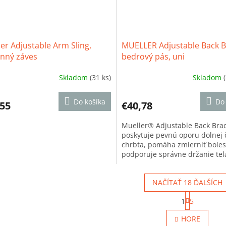
er Adjustable Arm Sling,
MUELLER Adjustable Back B
nný záves
bedrový pás, uni
Skladom
(31 ks)
Skladom
erné
Priemerné
tenie
hodnotenie
ktu
produktu
Do košíka
Do 
,55
€40,78
je
5,0
Mueller® Adjustable Back Bra
z
poskytuje pevnú oporu dolnej 
5
chrbta, pomáha zmierniť boles
ičiek.
hviezdičiek.
podporuje správne držanie tel
obmedzenia pohybu. Ľahký a
priedušný...
NAČÍTAŤ 18 ĎALŠÍCH
S
1
5
t
O
r
v
HORE
á
l