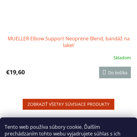
MUELLER Elbow Support Neoprene Blend, bandáž na
lakeť
Skladom
Priemerné
hodnotenie
produktu
€19,60
Do košíka
je
4,5
z
5
hviezdičiek.
ZOBRAZIŤ VŠETKY SÚVISIACE PRODUKTY
Z
á
Tento web používa súbory cookie. Ďalším
Reklamačný poriadok
Ochrana osobných údajov
p
prechádzaním tohto webu vyjadrujete súhlas s ich