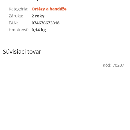
Kategória
:
Ortézy a bandáže
Záruka
:
2 roky
EAN
:
074676673318
Hmotnosť
:
0,14 kg
Súvisiaci tovar
Kód:
70207