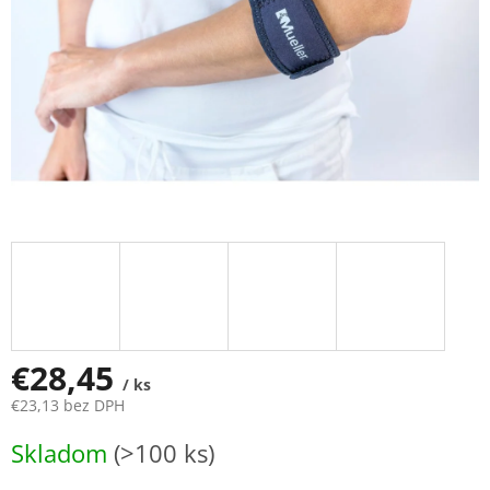
€28,45
/ ks
€23,13 bez DPH
Jednotková
Skladom
(>100 ks)
cena: