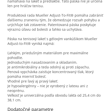
namáhavá na lakeť a predlaktie. Táto páska nie je určená
len pre hráčov tenisu.
Produktová rada Mueller Adjust-To-Fit® pomáha zabrániť
ďalšiemu zraneniu tým, že obmedzuje rozsah pohybu a
urýchľuje tak zotavenie. Patentovaná páska poskytuje
výraznú úľavu od bolesti a ľahko sa uchytáva.
Páska na tenisový lakeť s gélovým vankúšikom Mueller
Adjust-to-Fit® vyniká najmä:
Ľahkým, priedušným materiálom pre maximálne
pohodlie.
Jednoduchým nasadzovaním a skladaním.
Je antimikrobiálny a teda odolný aj proti zápachu.
Penová vypchávka zaisťuje koncentrovaný tlak, ktorý
pomáha mierniť bolesť.
Vhodné pre ľavý aj pravý lakeť.
Je hypoalergénny – nie je vyrobený z latexu ani z
neoprénu.
Veľkosť je univerzálna podľa obvodu lakťa od 25,4 cm do
38,1 cm.
Dodatočné parametre