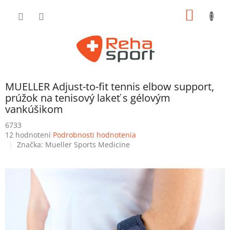
Prejsť
NÁKU
na
obsah
KOŠÍK
MUELLER Adjust-to-fit tennis elbow support,
prúžok na tenisový lakeť s gélovým
vankúšikom
6733
Priemerné
12 hodnotení
Podrobnosti hodnotenia
hodnotenie
Značka:
Mueller Sports Medicine
produktu
je
4,5
z
5
hviezdičiek.