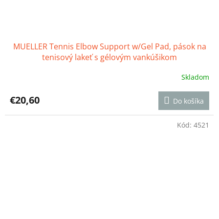
MUELLER Tennis Elbow Support w/Gel Pad, pások na
tenisový lakeť s gélovým vankúšikom
Skladom
Priemerné
hodnotenie
produktu
€20,60
Do košíka
je
4,7
z
Kód:
4521
5
hviezdičiek.