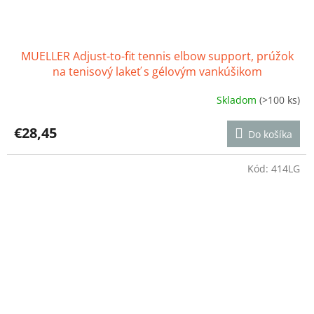
MUELLER Adjust-to-fit tennis elbow support, prúžok
na tenisový lakeť s gélovým vankúšikom
Skladom
(>100 ks)
Priemerné
hodnotenie
produktu
€28,45
Do košíka
je
4,5
z
Kód:
414LG
5
hviezdičiek.