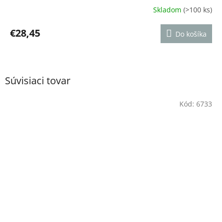
Skladom
(>100 ks)
Priemerné
hodnotenie
produktu
€28,45
Do košíka
je
4,7
z
5
hviezdičiek.
Súvisiaci tovar
Kód:
6733