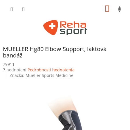
Prejsť
NÁKU
na
obsah
KOŠÍK
MUELLER Hg80 Elbow Support, lakťová
bandáž
79911
Priemerné
7 hodnotení
Podrobnosti hodnotenia
hodnotenie
Značka:
Mueller Sports Medicine
produktu
je
4,7
z
5
hviezdičiek.