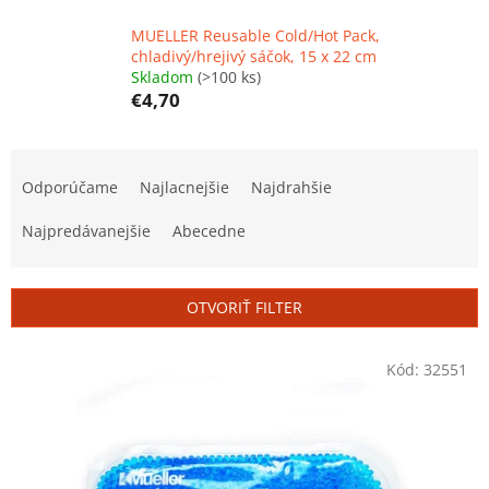
MUELLER Reusable Cold/Hot Pack,
chladivý/hrejivý sáčok, 15 x 22 cm
Skladom
(>100 ks)
€4,70
R
a
Odporúčame
Najlacnejšie
Najdrahšie
d
e
Najpredávanejšie
Abecedne
n
i
e
OTVORIŤ FILTER
p
r
V
Kód:
32551
o
ý
d
p
u
i
k
s
t
p