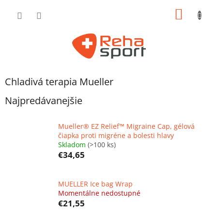
Prejsť
NÁKU
na
obsah
KOŠÍK
Chladivá terapia Mueller
Najpredávanejšie
Mueller® EZ Relief™ Migraine Cap, gélová
čiapka proti migréne a bolesti hlavy
Skladom
(>100 ks)
€34,65
MUELLER Ice bag Wrap
Momentálne nedostupné
€21,55