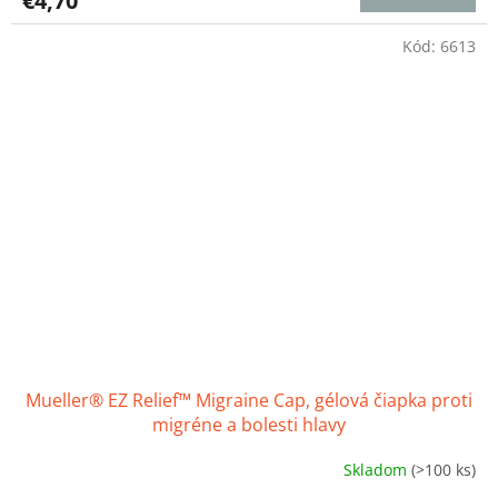
€4,70
je
5,0
z
Kód:
6613
5
hviezdičiek.
Mueller® EZ Relief™ Migraine Cap, gélová čiapka proti
migréne a bolesti hlavy
Skladom
(>100 ks)