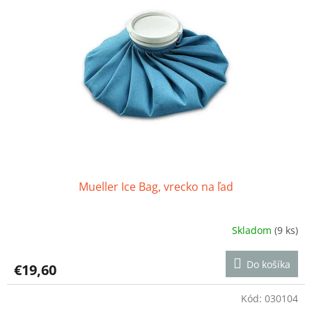
Mueller Ice Bag, vrecko na ľad
Skladom
(9 ks)
Priemerné
hodnotenie
produktu
Do košíka
€19,60
je
5,0
z
Kód:
030104
5