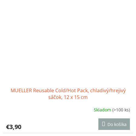
hviezdičiek.
MUELLER Reusable Cold/Hot Pack, chladivý/hrejivý
sáčok, 12 x 15 cm
Skladom
(>100 ks)
Priemerné
hodnotenie
produktu
Do košíka
€3,90
je
5,0