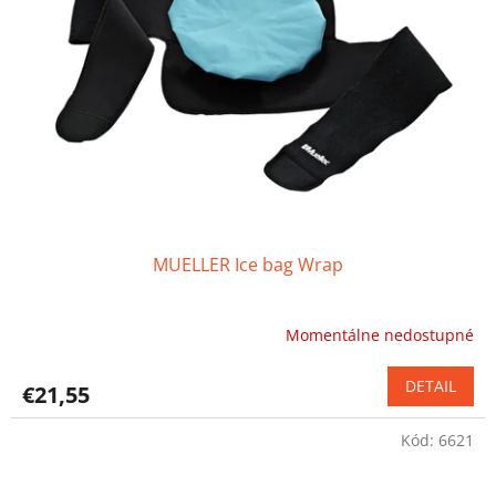
MUELLER Ice bag Wrap
Momentálne nedostupné
Priemerné
hodnotenie
produktu
DETAIL
€21,55
je
4,9
Kód:
6621
z
5
hviezdičiek.