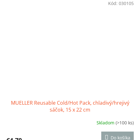
z
Kód:
030105
5
hviezdičiek.
MUELLER Reusable Cold/Hot Pack, chladivý/hrejivý
sáčok, 15 x 22 cm
Skladom
(>100 ks)
Priemerné
hodnotenie
produktu
Do košíka