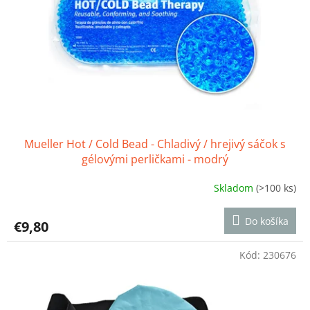
o
r
v
o
d
u
k
t
o
v
Mueller Hot / Cold Bead - Chladivý / hrejivý sáčok s
gélovými perličkami - modrý
Skladom
(>100 ks)
Priemerné
hodnotenie
produktu
Do košíka
€9,80
je
4,0
z
Kód:
230676
5
hviezdičiek.