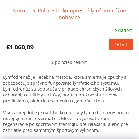
Normatec Pulse 3.0 - kompresné lymfodrenážne
nohavice
Skladom
DETAIL
€1 060,89
8
položiek celkom
O
v
l
Lymfodrenáž je liečebná metóda, ktorá zmierňuje opuchy a
á
zabezpečuje správne fungovanie lymfatického systému.
d
Lymfodrenáž sa odporúča v prípade chronických žilových
a
ochorení, celulitídy, artrózy, porúch prekrvenia, vredov
c
predkolenia, alebo k urýchleniu regenerácie tela.
i
e
V súčasnej dobe je na trhu kompresný lymfodrenážny prístroj
p
novej generácie NormaTec. Môže sa využívať v rámci
r
regenerácie po športovom tréningu, pre relaxáciu alebo pre
v
zahriatie pred samotným športovým výkonom.
k