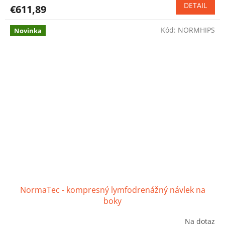
DETAIL
€611,89
Kód:
NORMHIPS
Novinka
NormaTec - kompresný lymfodrenážný návlek na
boky
Na dotaz
Priemerné