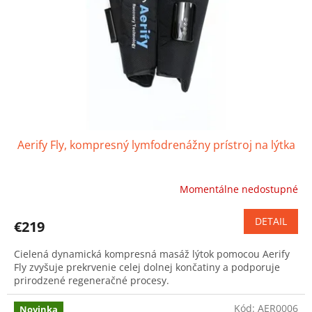
o
r
v
o
d
u
k
t
o
v
Aerify Fly, kompresný lymfodrenážny prístroj na lýtka
Momentálne nedostupné
Priemerné
hodnotenie
produktu
DETAIL
€219
je
5,0
Cielená dynamická kompresná masáž lýtok pomocou Aerify
z
Fly zvyšuje prekrvenie celej dolnej končatiny a podporuje
5
prirodzené regeneračné procesy.
hviezdičiek.
Kód:
AER0006
Novinka