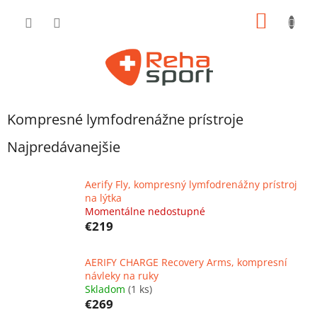
Prejsť
NÁKU
na
obsah
KOŠÍK
Kompresné lymfodrenážne prístroje
Najpredávanejšie
Aerify Fly, kompresný lymfodrenážny prístroj
na lýtka
Momentálne nedostupné
€219
AERIFY CHARGE Recovery Arms, kompresní
návleky na ruky
Skladom
(1 ks)
€269