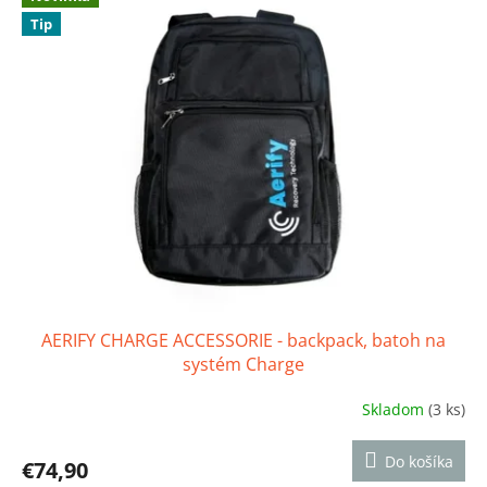
Tip
AERIFY CHARGE ACCESSORIE - backpack, batoh na
systém Charge
Skladom
(3 ks)
Priemerné
hodnotenie
produktu
Do košíka
€74,90
je