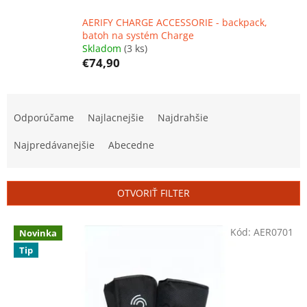
AERIFY CHARGE ACCESSORIE - backpack,
batoh na systém Charge
Skladom
(3 ks)
€74,90
R
a
Odporúčame
Najlacnejšie
Najdrahšie
d
e
Najpredávanejšie
Abecedne
n
i
e
OTVORIŤ FILTER
p
r
V
Kód:
AER0701
o
Novinka
ý
d
Tip
p
u
i
k
s
t
p