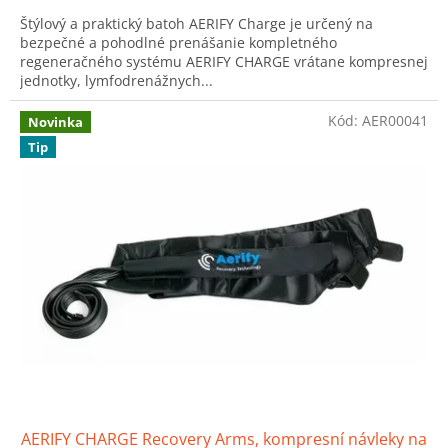
5,0
Štýlový a praktický batoh AERIFY Charge je určený na
z
bezpečné a pohodlné prenášanie kompletného
5
regeneračného systému AERIFY CHARGE vrátane kompresnej
hviezdičiek.
jednotky, lymfodrenážnych...
Kód:
AER00041
Novinka
Tip
AERIFY CHARGE Recovery Arms, kompresní návleky na