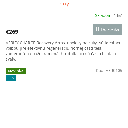
ruky
Skladom
(1 ks)
Priemerné
hodnotenie
produktu
Do košíka
€269
je
5,0
AERIFY CHARGE Recovery Arms, návleky na ruky, sú ideálnou
z
voľbou pre efektívnu regeneráciu hornej časti tela,
5
zameranú na paže, ramená, hrudník, hornú časť chrbta a
hviezdičiek.
svaly...
Kód:
AER0105
Novinka
Tip