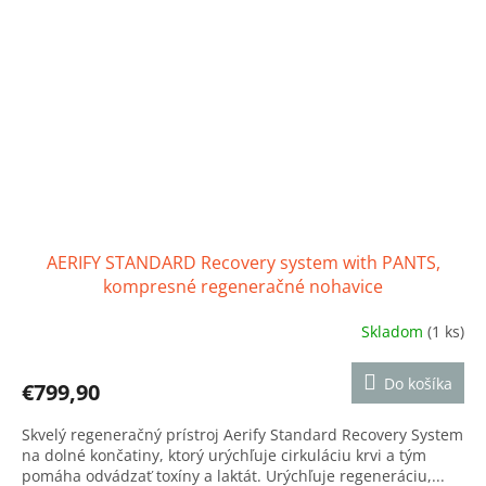
AERIFY STANDARD Recovery system with PANTS,
kompresné regeneračné nohavice
Skladom
(1 ks)
Priemerné
hodnotenie
produktu
Do košíka
€799,90
je
5,0
Skvelý regeneračný prístroj Aerify Standard Recovery System
z
na dolné končatiny, ktorý urýchľuje cirkuláciu krvi a tým
5
pomáha odvádzať toxíny a laktát. Urýchľuje regeneráciu,...
hviezdičiek.