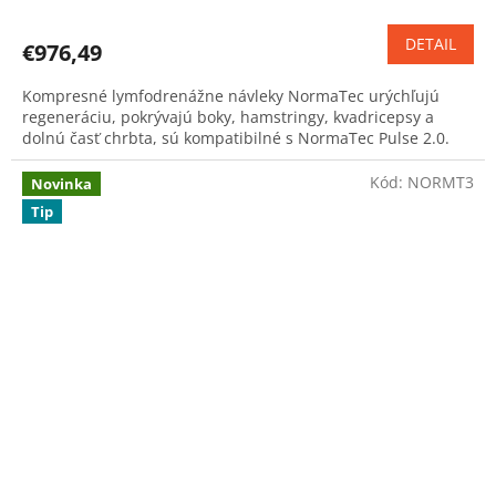
hodnotenie
produktu
DETAIL
€976,49
je
5,0
Kompresné lymfodrenážne návleky NormaTec urýchľujú
z
regeneráciu, pokrývajú boky, hamstringy, kvadricepsy a
5
dolnú časť chrbta, sú kompatibilné s NormaTec Pulse 2.0.
hviezdičiek.
Kód:
NORMT3
Novinka
Tip