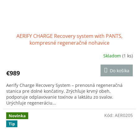
AERIFY CHARGE Recovery system with PANTS,
kompresné regeneračné nohavice
Skladom
(1 ks)
Priemerné
hodnotenie
produktu
Do košíka
€989
je
5,0
Aerify Charge Recovery System – prenosná regeneračná
z
stanica pre dolné končatiny. Zrýchľuje krvný obeh,
5
podporuje odplavovanie toxínov a laktátu zo svalov.
hviezdičiek.
Urýchľuje regeneráciu...
Kód:
AER0205
Novinka
Tip