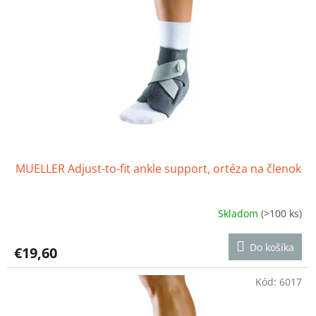
MUELLER Adjust-to-fit ankle support, ortéza na členok
Skladom
(>100 ks)
Priemerné
hodnotenie
produktu
Do košíka
€19,60
je
4,1
z
Kód:
6017
5
hviezdičiek.