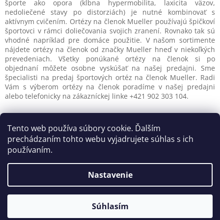
i
športe ako opora (kĺbna hypermobilita, laxicita väzov,
e
nedoliečené stavy po distorziách) je nutné kombinovať s
p
aktívnym cvičením. Ortézy na členok Mueller používajú špičkoví
r
športovci v rámci doliečovania svojich zranení. Rovnako tak sú
v
vhodné napríklad pre domáce použitie. V našom sortimente
k
nájdete ortézy na členok od značky Mueller hneď v niekoľkých
y
prevedeniach. Všetky ponúkané ortézy na členok si po
v
objednaní môžete osobne vyskúšať na našej predajni. Sme
ý
špecialisti na predaj športových ortéz na členok Mueller. Radi
p
Vám s výberom ortézy na členok poradíme v našej predajni
i
alebo telefonicky na zákazníckej linke +421 902 303 104.
s
u
Z
á
Tento web používa súbory cookie. Ďalším
Reklamačný poriadok
Ochrana osobných údajov
p
prechádzaním tohto webu vyjadrujete súhlas s ich
ä
používaním.
t
i
Nastavenie
Vytvoril Shoptet
e
Súhlasím
Copyright 2026
Rehasport.sk
. Všetky práva vyhradené.