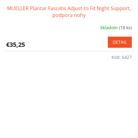
MUELLER Plantar Fasciitis Adjust-to Fit Night Support,
podpora nohy
Skladom
(18 ks)
Priemerné
hodnotenie
produktu
DETAIL
€35,25
je
4,1
Kód:
6427
z
5
hviezdičiek.