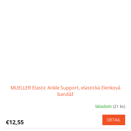
5
hviezdičiek.
MUELLER Elastic Ankle Support, elastická členková
bandáž
Skladom
(21 ks)
Priemerné
hodnotenie
produktu
DETAIL
€12,55
je
4,4