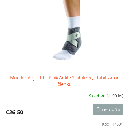
Mueller Adjust-to-Fit® Ankle Stabilizer, stabilizátor
členku
Skladom
(>100 ks)
Priemerné
hodnotenie
produktu
Do košíka
€26,50
je
4,8
z
Kód:
47631