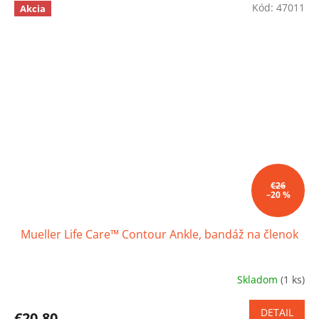
Kód:
47011
z
Akcia
5
hviezdičiek.
€26
–20 %
Mueller Life Care™ Contour Ankle, bandáž na členok
Skladom
(1 ks)
Priemerné
hodnotenie
produktu
DETAIL
€20,80