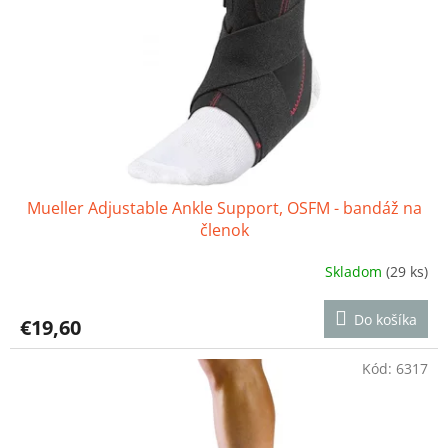
o
r
v
o
d
u
k
t
o
v
Mueller Adjustable Ankle Support, OSFM - bandáž na
členok
Skladom
(29 ks)
Priemerné
hodnotenie
produktu
Do košíka
€19,60
je
4,6
z
Kód:
6317
5
hviezdičiek.