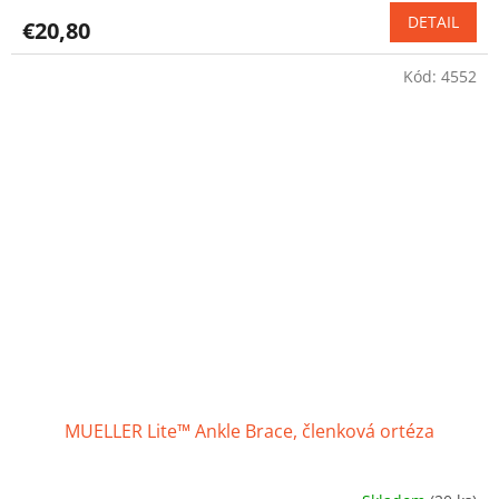
produktu
DETAIL
€20,80
je
4,4
Kód:
4552
z
5
hviezdičiek.
MUELLER Lite™ Ankle Brace, členková ortéza