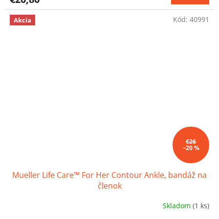
je
4,2
Kód:
40991
z
Akcia
5
hviezdičiek.
€26
–20 %
Mueller Life Care™ For Her Contour Ankle, bandáž na
členok
Skladom
(1 ks)
Priemerné
hodnotenie