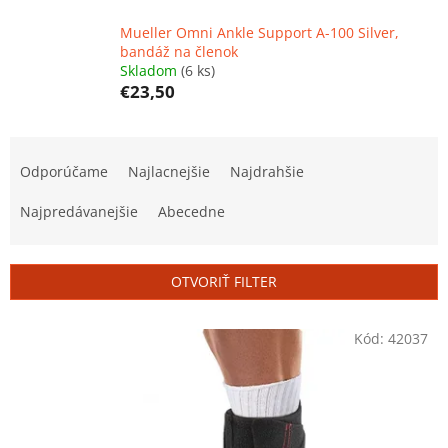
Mueller Omni Ankle Support A-100 Silver,
bandáž na členok
Skladom
(6 ks)
€23,50
R
a
Odporúčame
Najlacnejšie
Najdrahšie
d
e
Najpredávanejšie
Abecedne
n
i
e
OTVORIŤ FILTER
p
r
V
Kód:
42037
o
ý
d
p
u
i
k
s
t
p