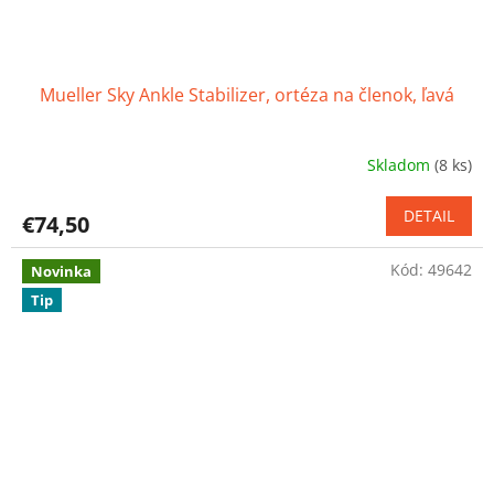
Mueller Sky Ankle Stabilizer, ortéza na členok, ľavá
Skladom
(8 ks)
Priemerné
hodnotenie
produktu
DETAIL
€74,50
je
5,0
Kód:
49642
z
Novinka
5
Tip
hviezdičiek.