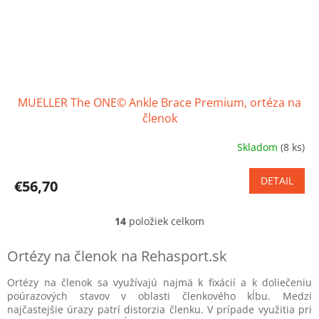
MUELLER The ONE© Ankle Brace Premium, ortéza na
členok
Skladom
(8 ks)
Priemerné
hodnotenie
produktu
DETAIL
€56,70
je
3,6
z
14
položiek celkom
O
5
v
hviezdičiek.
l
Ortézy na členok na Rehasport.sk
á
d
Ortézy na členok sa využívajú najmä k fixácií a k doliečeniu
a
poúrazových stavov v oblasti členkového kĺbu. Medzi
c
najčastejšie úrazy patrí distorzia členku. V prípade využitia pri