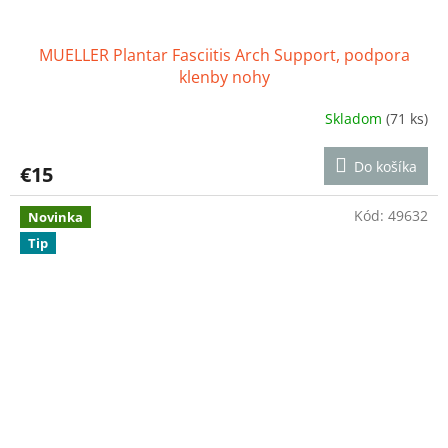
MUELLER Plantar Fasciitis Arch Support, podpora
klenby nohy
Skladom
(71 ks)
Priemerné
hodnotenie
produktu
Do košíka
€15
je
4,3
z
Kód:
49632
Novinka
5
Tip
hviezdičiek.