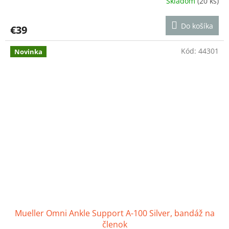
Skladom
(20 ks)
Priemerné
hodnotenie
produktu
Do košíka
€39
je
3,7
z
Kód:
44301
Novinka
5
hviezdičiek.
Mueller Omni Ankle Support A-100 Silver, bandáž na
členok