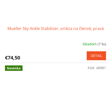
Mueller Sky Ankle Stabilizer, ortéza na členok, pravá
Skladom
(7 ks)
Priemerné
hodnotenie
produktu
DETAIL
€74,50
je
5,0
Kód:
48881
z
Novinka
5
hviezdičiek.