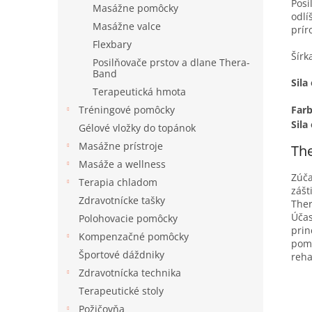
Posi
Masážne pomôcky
odlí
Masážne valce
prír
Flexbary
Šírk
Posilňovače prstov a dlane Thera-
Band
Sila
Terapeutická hmota
Far
Tréningové pomôcky
Sil
Gélové vložky do topánok
Masážne prístroje
Th
Masáže a wellness
Zúča
Terapia chladom
zášt
Zdravotnícke tašky
Ther
Účas
Polohovacie pomôcky
prin
Kompenzačné pomôcky
pomô
Športové dáždniky
reha
Zdravotnícka technika
Terapeutické stoly
Požičovňa