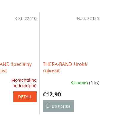
Kód:
22010
Kód:
22125
AND špeciálny
THERA-BAND široká
sist
rukoväť
Momentálne
Skladom
(5 ks)
é
Priemerné
nedostupné
ie
hodnotenie
€12,90
produktu
DETAIL
je
5,0
Do košíka
z
5
k.
hviezdičiek.