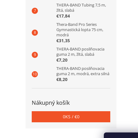
THERA-BAND Tubing 7,5 m,
žltá, slabá
€17,84
Thera-Band Pro Series
Gymnastická lopta 75 cm,
modrá
€31,35
THERA-BAND posilňovacia
guma 2 m, žltá, slabá
€7,20
THERA-BAND posilňovacia
guma 2 m, modrá, extra silná
€8,20
Nákupný košík
0
KS /
€0
Z