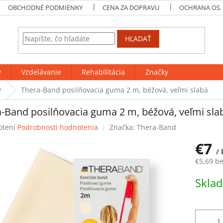
OBCHODNÉ PODMIENKY
CENA ZA DOPRAVU
OCHRANA OS.
HĽADAŤ
y
Vzdelávanie
Rehabilitácia
Značky
y
Thera-Band posilňovacia guma 2 m, béžová, veľmi slabá
-Band posilňovacia guma 2 m, béžová, veľmi sla
rné
otení
Podrobnosti hodnotenia
Značka:
Thera-Band
enie
€7
tu
/ 
€5,69 b
Jednotk
Skla
cena:
čiek.