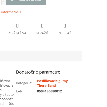
 informácie
OPÝTAŤ SA
STRÁŽIŤ
ZDIEĽAŤ
Dodatočné parametre
lňovať
Posilňovacie gumy
Kategória
:
ilňovacie
Thera-Band
ss
EAN
:
8594180680012
y s touto
chopnosti
h chorôb.