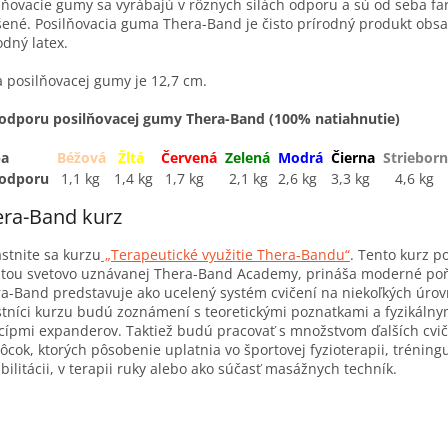
lňovacie gumy sa vyrábajú v rôznych silách odporu a sú od seba f
šené. Posilňovacia guma Thera-Band je čisto prírodný produkt obs
odný latex.
a posilňovacej gumy je 12,7 cm.
 odporu posilňovacej gumy Thera-Band (100% natiahnutie)
ba
Béžová
Žltá
Červená
Zelená
Modrá
Čierna
Striebor
a odporu
1,1 kg
1,4 kg
1,7 kg
2,1 kg
2,6 kg
3,3 kg
4,6 kg
era-Band kurz
stnite sa kurzu
„Terapeutické využitie Thera-Bandu“
. Tento kurz p
itou svetovo uznávanej Thera-Band Academy, prináša moderné poň
a-Band predstavuje ako ucelený systém cvičení na niekoľkých úrov
tníci kurzu budú zoznámení s teoretickými poznatkami a fyzikálny
cípmi expanderov. Taktiež budú pracovať s množstvom ďalších cvi
cok, ktorých pôsobenie uplatnia vo športovej fyzioterapii, tréningu
bilitácii, v terapii ruky alebo ako súčasť masážnych techník.