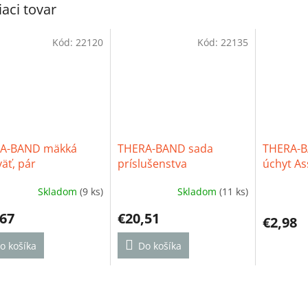
iaci tovar
Kód:
22120
Kód:
22135
A-BAND mäkká
THERA-BAND sada
THERA-B
äť, pár
príslušenstva
úchyt As
Skladom
(9 ks)
Skladom
(11 ks)
erné
Priemerné
Priemern
tenie
hodnotenie
hodnoten
,67
€20,51
ktu
produktu
produktu
€2,98
je
je
o košíka
4,8
Do košíka
5,0
z
z
5
5
ičiek.
hviezdičiek.
hviezdičie