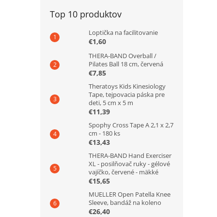
Top 10 produktov
Loptička na facilitovanie
€1,60
THERA-BAND Overball /
Pilates Ball 18 cm, červená
€7,85
Theratoys Kids Kinesiology
Tape, tejpovacia páska pre
deti, 5 cm x 5 m
€11,39
Spophy Cross Tape A 2,1 x 2,7
cm - 180 ks
€13,43
THERA-BAND Hand Exerciser
XL - posilňovač ruky - gélové
vajíčko, červené - mäkké
€15,65
MUELLER Open Patella Knee
Sleeve, bandáž na koleno
€26,40