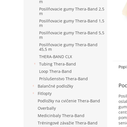
m
Posilňovacie gumy Thera-Band 2,5
m
Posilňovacie gumy Thera-Band 1,5
m
Posilňovacie gumy Thera-Band 5,5
m
Posilňovacie gumy Thera-Band
45,5 m
THERA-BAND CLX
Tubing Thera-Band
Popi
Loop Thera-Band
Príslušenstvo Thera-Band
Pod
Balančné podložky
Fitlopty
Pos
Podložky na cvičenie Thera-Band
osla
gumy
Overbally
cent
Medicinbaly Thera-Band
pomô
seni
Tréningové závažie Thera-Band