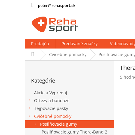
Prejsť
peter@rehasport.sk
na
obsah
Predajňa
Predávané značky
Videonávod
Domov
Cvičebné pomôcky
Posilňovacie gum
B
Thera
o
Preskočiť
č
Prieme
5 hodn
Kategórie
kategórie
n
hodnot
produk
ý
Akcie a Výpredaj
je
p
4,4
Ortézy a bandáže
a
z
Tejpovacie pásky
n
5
e
Cvičebné pomôcky
hviezdi
l
Posilňovacie gumy
Posilňovacie gumy Thera-Band 2