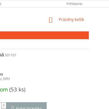
 ÚDAJOV
Prihlásenie
NÁKUPNÝ
Prázdny košík
KOŠÍK
bá
501101
ks
ez DPH
ová
dom
(53 ks)
Pridať do košíka