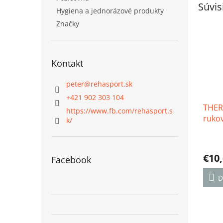
Súvis
Hygiena a jednorázové produkty
Značky
Kontakt
peter
@
rehasport.sk
+421 902 303 104
THER
https://www.fb.com/rehasport.s
rukov
k/
Priem
hodno
€10
Facebook
produ
je
5,0
D
z
5
hviezd