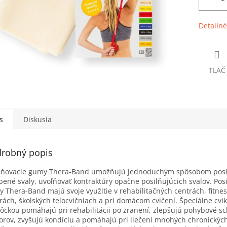
Detailné
TLAČ
s
Diskusia
robný popis
ilňovacie gumy Thera-Band umožňujú jednoduchým spôsobom posi
bené svaly, uvoľňovať kontraktúry opačne posilňujúcich svalov. Pos
 Thera-Band majú svoje využitie v rehabilitačných centrách, fitne
rách, školských telocvičniach a pri domácom cvičení. Špeciálne cvik
ckou pomáhajú pri rehabilitácii po zranení, zlepšujú pohybové s
orov, zvyšujú kondíciu a pomáhajú pri liečení mnohých chronickýc