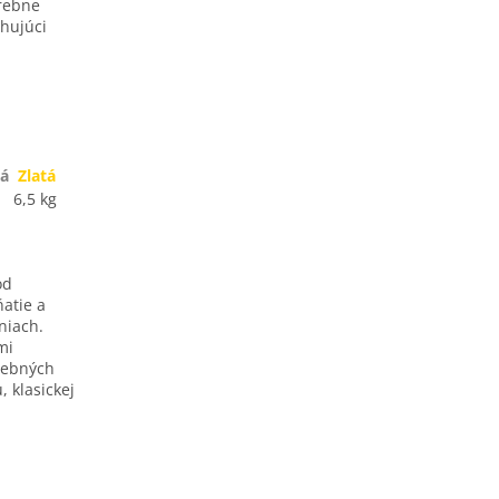
arebne
ahujúci
ná
Zlatá
6,5 kg
od
atie a
niach.
mi
čebných
, klasickej