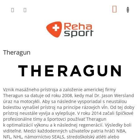
Prejsť
NÁKU
na
obsah
KOŠÍK
Theragun
Vznik masážneho prístroja a založenie americkej firmy
Theragun sa datuje od roku 2008, kedy mal Dr. Jason Wersland
úraz na motocykli. Aby sa následne vysporiadal s neustálou
bolesťou vynašiel prístroj na princípe rázových vĺn. Od tej doby
prístroj neustále vyvíja a vylepšuje. V roku 2014 začali špičkové
profesionálne tímy a športovci používať Theragun
k optimalizácií výkonu a k následnej regenerácií. Výsledky boli
viditeľné. Medzi každodenných užívateľov patria hráči NBA,
NFL, NHL, námorníctvo SEALS, stredoškolský atléti alebo