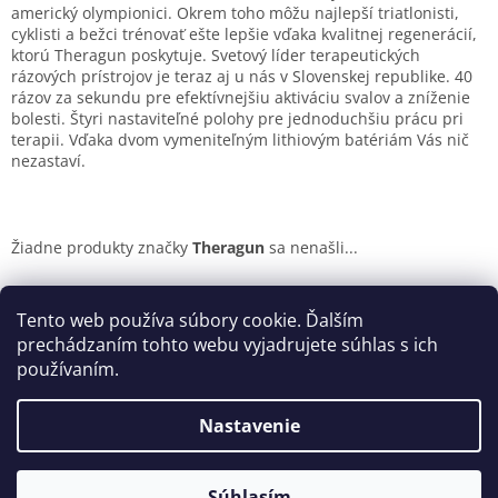
americký olympionici. Okrem toho môžu najlepší triatlonisti,
cyklisti a bežci trénovať ešte lepšie vďaka kvalitnej regenerácií,
ktorú Theragun poskytuje. Svetový líder terapeutických
rázových prístrojov je teraz aj u nás v Slovenskej republike. 40
rázov za sekundu pre efektívnejšiu aktiváciu svalov a zníženie
bolesti. Štyri nastaviteľné polohy pre jednoduchšiu prácu pri
terapii. Vďaka dvom vymeniteľným lithiovým batériám Vás nič
nezastaví.
Žiadne produkty značky
Theragun
sa nenašli...
Z
á
Tento web používa súbory cookie. Ďalším
Reklamačný poriadok
Ochrana osobných údajov
p
prechádzaním tohto webu vyjadrujete súhlas s ich
ä
používaním.
t
i
Nastavenie
Vytvoril Shoptet
e
Súhlasím