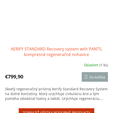
AERIFY STANDARD Recovery system with PANTS,
kompresné regeneračné nohavice
Skladom
(1 ks)
Priemerné
hodnotenie
produktu
€799,90
Do košíka
je
5,0
Skvelý regeneračný prístroj Aerify Standard Recovery System
z
na dolné končatiny, ktorý urýchľuje cirkuláciu krvi a tým
5
pomáha odvádzať toxíny a laktát. Urýchľuje regeneráciu,...
hviezdičiek.
ZOBRAZIŤ VŠETKY PODOBNÉ PRODUKTY