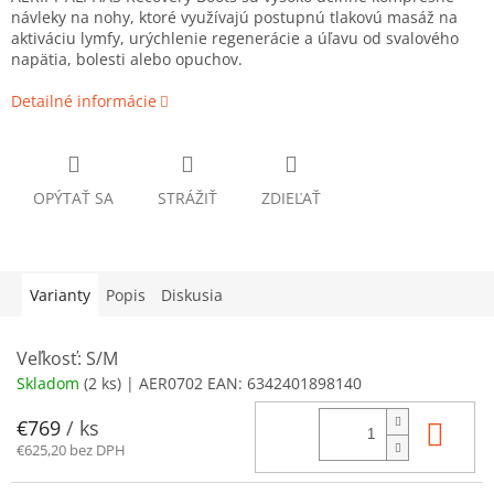
návleky na nohy, ktoré využívajú postupnú tlakovú masáž na
aktiváciu lymfy, urýchlenie regenerácie a úľavu od svalového
napätia, bolesti alebo opuchov.
Detailné informácie
OPÝTAŤ SA
STRÁŽIŤ
ZDIEĽAŤ
Varianty
Popis
Diskusia
Veľkosť: S/M
Skladom
(2 ks)
| AER0702
EAN:
6342401898140
Do 
€769
/ ks
€625,20 bez DPH