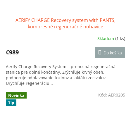
AERIFY CHARGE Recovery system with PANTS,
kompresné regeneračné nohavice
Skladom
(1 ks)
Priemerné
hodnotenie
produktu
€989
Do košíka
je
5,0
Aerify Charge Recovery System – prenosná regeneračná
z
stanica pre dolné končatiny. Zrýchľuje krvný obeh,
5
podporuje odplavovanie toxínov a laktátu zo svalov.
hviezdičiek.
Urýchľuje regeneráciu...
Kód:
AER0205
Novinka
Tip