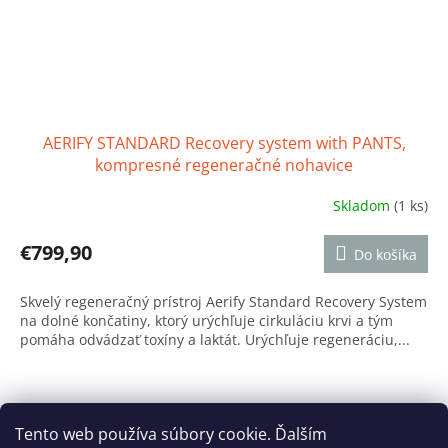
AERIFY STANDARD Recovery system with PANTS,
kompresné regeneračné nohavice
Skladom
(1 ks)
Priemerné
hodnotenie
produktu
€799,90
Do košíka
je
5,0
Skvelý regeneračný prístroj Aerify Standard Recovery System
z
na dolné končatiny, ktorý urýchľuje cirkuláciu krvi a tým
5
pomáha odvádzať toxíny a laktát. Urýchľuje regeneráciu,...
hviezdičiek.
Z
á
Tento web používa súbory cookie. Ďalším
Reklamačný poriadok
Ochrana osobných údajov