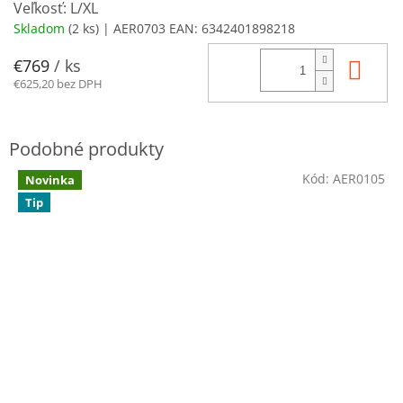
Veľkosť: L/XL
Skladom
(2 ks)
| AER0703
EAN:
6342401898218
Do 
€769
/ ks
€625,20 bez DPH
Kód:
AER0105
Novinka
Tip