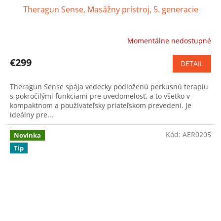
Theragun Sense, Masážny prístroj, 5. generacie
Momentálne nedostupné
Priemerné
hodnotenie
produktu
€299
DETAIL
je
5,0
Theragun Sense spája vedecky podloženú perkusnú terapiu
z
s pokročilými funkciami pre uvedomelosť, a to všetko v
5
kompaktnom a používateľsky priateľskom prevedení. Je
hviezdičiek.
ideálny pre...
Kód:
AER0205
Novinka
Tip