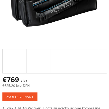
€769
/ ks
€625,20 bez DPH
Jednotková
ZVOĽTE VARIANT
cena:
AERIFY ALPHAS Recovery Boots sú vysoko účinné kompresné