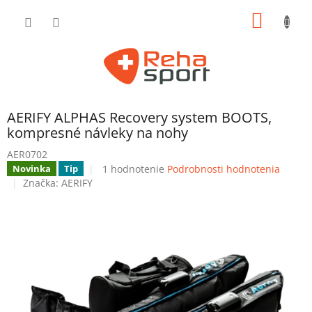
Prejsť
NÁKU
na
obsah
KOŠÍK
AERIFY ALPHAS Recovery system BOOTS,
kompresné návleky na nohy
AER0702
Priemerné
1 hodnotenie
Podrobnosti hodnotenia
Novinka
Tip
hodnotenie
Značka:
AERIFY
produktu
je
5,0
z
5
hviezdičiek.