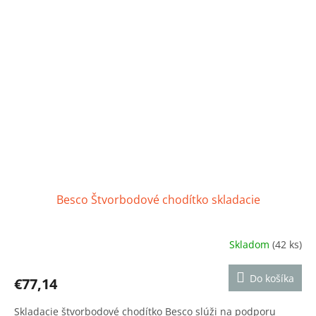
Besco Štvorbodové chodítko skladacie
Skladom
(42 ks)
Priemerné
hodnotenie
produktu
Do košíka
€77,14
je
5,0
Skladacie štvorbodové chodítko Besco slúži na podporu
z