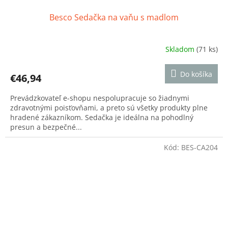
Besco Sedačka na vaňu s madlom
Skladom
(71 ks)
Priemerné
hodnotenie
produktu
Do košíka
€46,94
je
5,0
Prevádzkovateľ e-shopu nespolupracuje so žiadnymi
z
zdravotnými poisťovňami, a preto sú všetky produkty plne
5
hradené zákazníkom. Sedačka je ideálna na pohodlný
hviezdičiek.
presun a bezpečné...
Kód:
BES-CA204