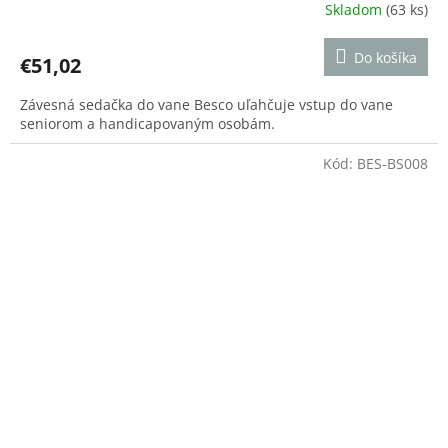
Skladom
(63 ks)
Priemerné
hodnotenie
produktu
Do košíka
€51,02
je
4,0
Závesná sedačka do vane Besco uľahčuje vstup do vane
z
seniorom a handicapovaným osobám.
5
hviezdičiek.
Kód:
BES-BS008