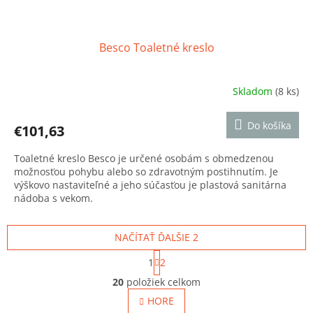
Besco Toaletné kreslo
Skladom
(8 ks)
Priemerné
hodnotenie
produktu
Do košíka
€101,63
je
5,0
Toaletné kreslo Besco je určené osobám s obmedzenou
z
možnosťou pohybu alebo so zdravotným postihnutím. Je
5
výškovo nastaviteľné a jeho súčasťou je plastová sanitárna
hviezdičiek.
nádoba s vekom.
NAČÍTAŤ ĎALŠIE 2
S
1
2
t
O
r
20
položiek celkom
v
á
l
HORE
n