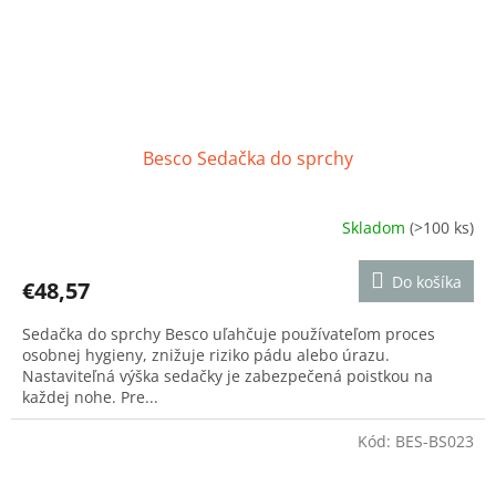
Besco Sedačka do sprchy
Skladom
(>100 ks)
Priemerné
hodnotenie
produktu
Do košíka
€48,57
je
5,0
Sedačka do sprchy Besco uľahčuje používateľom proces
z
osobnej hygieny, znižuje riziko pádu alebo úrazu.
5
Nastaviteľná výška sedačky je zabezpečená poistkou na
hviezdičiek.
každej nohe. Pre...
Kód:
BES-BS023