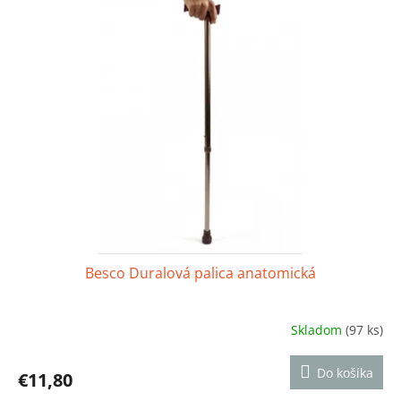
p
r
o
d
u
k
t
o
v
Besco Duralová palica anatomická
Skladom
(97 ks)
Priemerné
hodnotenie
produktu
Do košíka
€11,80
je
5,0