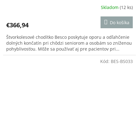
Skladom
(12 ks)
Priemerné
hodnotenie
produktu
Do košíka
€366,94
je
5,0
Štvorkolesové chodítko Besco poskytuje oporu a odľahčenie
z
dolných končatín pri chôdzi seniorom a osobám so zníženou
5
pohyblivosťou. Môže sa používať aj pre pacientov pri...
hviezdičiek.
Kód:
BES-BS033