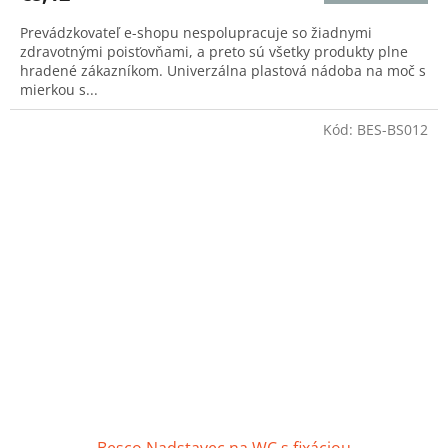
5,0
Prevádzkovateľ e-shopu nespolupracuje so žiadnymi
z
zdravotnými poisťovňami, a preto sú všetky produkty plne
5
hradené zákazníkom. Univerzálna plastová nádoba na moč s
hviezdičiek.
mierkou s...
Kód:
BES-BS012