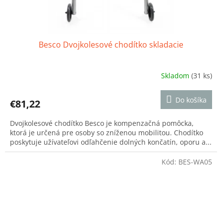
Besco Dvojkolesové chodítko skladacie
Skladom
(31 ks)
Priemerné
hodnotenie
produktu
Do košíka
€81,22
je
5,0
Dvojkolesové chodítko Besco je kompenzačná pomôcka,
z
ktorá je určená pre osoby so zníženou mobilitou. Chodítko
5
poskytuje užívateľovi odľahčenie dolných končatín, oporu a...
hviezdičiek.
Kód:
BES-WA05