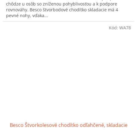
chôdze u osôb so zníženou pohyblivosťou a k podpore
5
rovnováhy. Besco štvorbodové chodítko skladacie má 4
hviezdičiek.
pevné nohy, vďaka...
Kód:
WA78
Besco Štvorkolesové chodítko odľahčené, skladacie