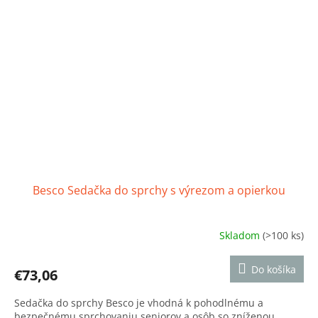
Besco Sedačka do sprchy s výrezom a opierkou
Skladom
(>100 ks)
Priemerné
hodnotenie
produktu
Do košíka
€73,06
je
5,0
Sedačka do sprchy Besco je vhodná k pohodlnému a
z
bezpečnému sprchovaniu seniorov a osôb so zníženou
5