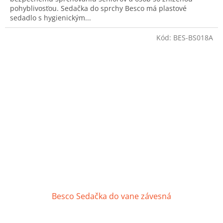
pohyblivosťou. Sedačka do sprchy Besco má plastové
hviezdičiek.
sedadlo s hygienickým...
Kód:
BES-BS018A
Besco Sedačka do vane závesná