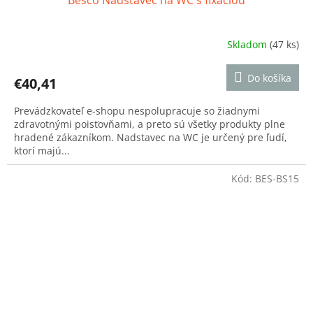
Besco Nadstavec na WC s fixáciou
Skladom
(47 ks)
Priemerné
hodnotenie
produktu
Do košíka
€40,41
je
5,0
Prevádzkovateľ e-shopu nespolupracuje so žiadnymi
z
zdravotnými poisťovňami, a preto sú všetky produkty plne
5
hradené zákazníkom. Nadstavec na WC je určený pre ľudí,
hviezdičiek.
ktorí majú...
Kód:
BES-BS15