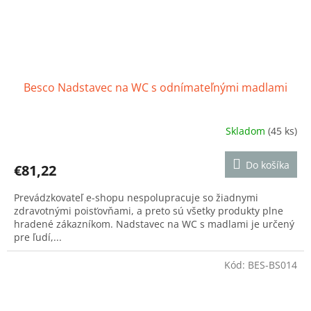
Besco Nadstavec na WC s odnímateľnými madlami
Skladom
(45 ks)
Priemerné
hodnotenie
produktu
Do košíka
€81,22
je
5,0
Prevádzkovateľ e-shopu nespolupracuje so žiadnymi
z
zdravotnými poisťovňami, a preto sú všetky produkty plne
5
hradené zákazníkom. Nadstavec na WC s madlami je určený
hviezdičiek.
pre ľudí,...
Kód:
BES-BS014