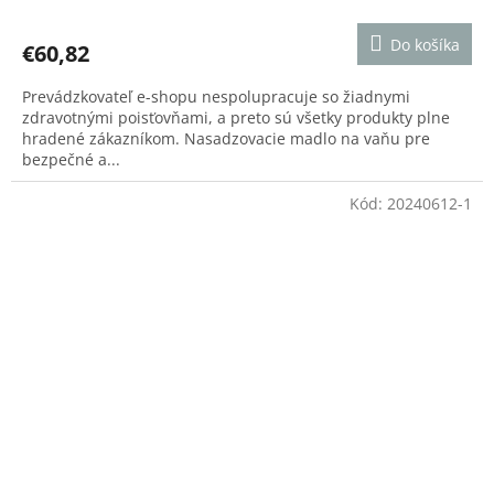
hodnotenie
produktu
Do košíka
€60,82
je
5,0
Prevádzkovateľ e-shopu nespolupracuje so žiadnymi
z
zdravotnými poisťovňami, a preto sú všetky produkty plne
5
hradené zákazníkom. Nasadzovacie madlo na vaňu pre
hviezdičiek.
bezpečné a...
Kód:
20240612-1