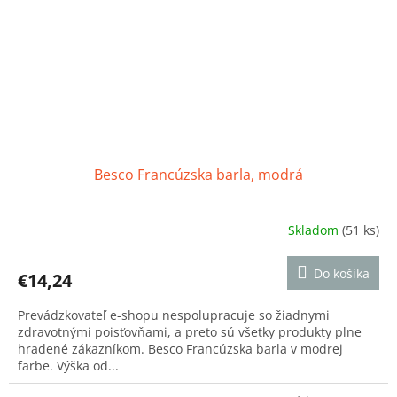
Besco Francúzska barla, modrá
Skladom
(51 ks)
Priemerné
hodnotenie
produktu
Do košíka
€14,24
je
5,0
Prevádzkovateľ e-shopu nespolupracuje so žiadnymi
z
zdravotnými poisťovňami, a preto sú všetky produkty plne
5
hradené zákazníkom. Besco Francúzska barla v modrej
hviezdičiek.
farbe. Výška od...