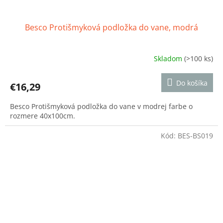
Besco Protišmyková podložka do vane, modrá
Skladom
(>100 ks)
Priemerné
hodnotenie
produktu
Do košíka
€16,29
je
5,0
Besco Protišmyková podložka do vane v modrej farbe o
z
rozmere 40x100cm.
5
hviezdičiek.
Kód:
BES-BS019