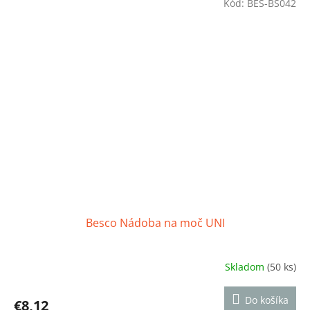
Kód:
BES-BS042
Besco Nádoba na moč UNI
Skladom
(50 ks)
Priemerné
hodnotenie
produktu
Do košíka
€8,12
je