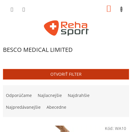
Prejsť
NÁKU
na
obsah
KOŠÍK
V
BESCO MEDICAL LIMITED
ý
p
i
s
OTVORIŤ FILTER
p
r
R
o
a
Odporúčame
Najlacnejšie
Najdrahšie
d
d
u
e
Najpredávanejšie
Abecedne
k
n
t
i
o
e
Kód:
WA10
v