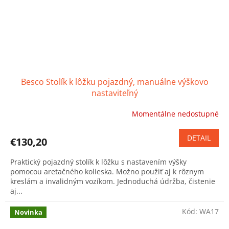
Besco Stolík k lôžku pojazdný, manuálne výškovo
nastaviteľný
Momentálne nedostupné
Priemerné
hodnotenie
produktu
DETAIL
€130,20
je
5,0
Praktický pojazdný stolík k lôžku s nastavením výšky
z
pomocou aretačného kolieska. Možno použiť aj k rôznym
5
kreslám a invalidným vozíkom. Jednoduchá údržba, čistenie
hviezdičiek.
aj...
Kód:
WA17
Novinka