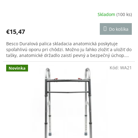
Skladom
(100 ks)
Priemerné
hodnotenie
produktu
Do košíka
€15,47
je
5,0
Besco Duralová palica skladacia anatomická poskytuje
z
spoľahlivú oporu pri chôdzi. Možno ju ľahko zložiť a uložiť do
5
tašky, anatomické držadlo zaistí pevný a bezpečný úchop....
hviezdičiek.
Kód:
WA21
Novinka