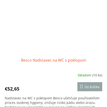
Besco Nadstavec na WC s poklopom
Skladom
(10 ks)
Priemerné
hodnotenie
produktu
Do košíka
€52,65
je
5,0
Nadstavec na WC s poklopom Besco uľahčuje používateľom
z
proces osobnej hygieny, znižuje riziko pádu alebo úrazu.
5