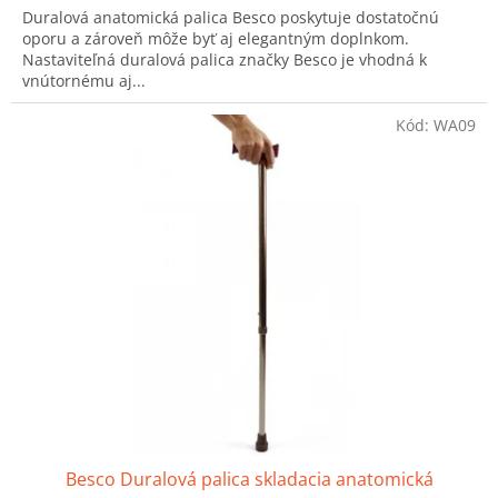
Duralová anatomická palica Besco poskytuje dostatočnú
z
oporu a zároveň môže byť aj elegantným doplnkom.
5
Nastaviteľná duralová palica značky Besco je vhodná k
hviezdičiek.
vnútornému aj...
Kód:
WA09
Besco Duralová palica skladacia anatomická