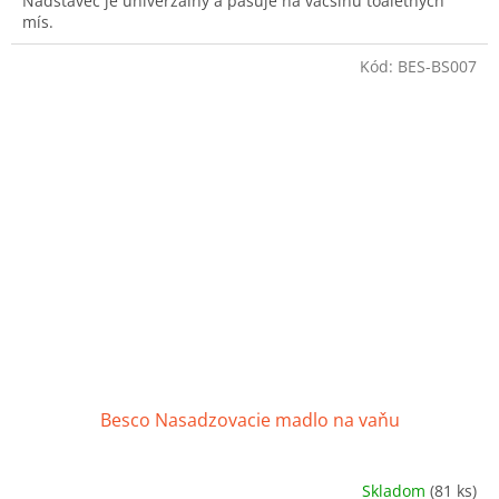
Nadstavec je univerzálny a pasuje na väčšinu toaletných
hviezdičiek.
mís.
Kód:
BES-BS007
Besco Nasadzovacie madlo na vaňu
Skladom
(81 ks)
Priemerné