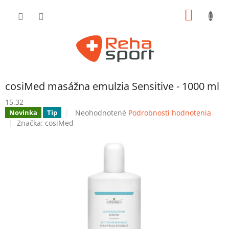
Prejsť
NÁKU
na
obsah
KOŠÍK
cosiMed masážna emulzia Sensitive - 1000 ml
15.32
Priemerné
Neohodnotené
Podrobnosti hodnotenia
Novinka
Tip
hodnotenie
Značka:
cosiMed
produktu
je
0,0
z
5
hviezdičiek.