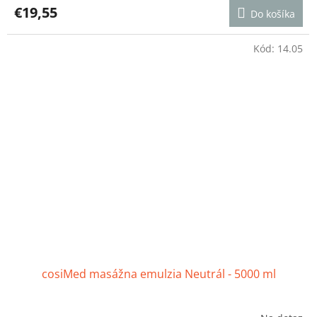
produktu
€19,55
Do košíka
je
4,7
z
Kód:
14.05
5
hviezdičiek.
cosiMed masážna emulzia Neutrál - 5000 ml