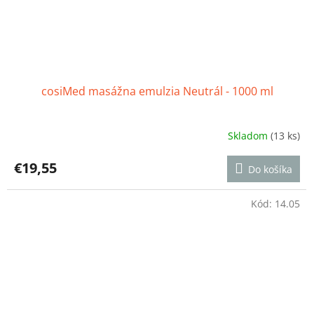
cosiMed masážna emulzia Neutrál - 1000 ml
Skladom
(13 ks)
Priemerné
hodnotenie
produktu
€19,55
Do košíka
je
4,7
z
Kód:
14.05
5
hviezdičiek.