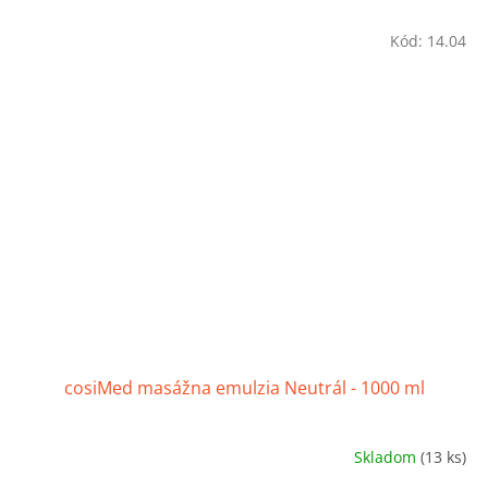
Kód:
14.04
cosiMed masážna emulzia Neutrál - 1000 ml
Skladom
(13 ks)
Priemerné
hodnotenie