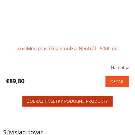
cosiMed masážna emulzia Neutrál - 5000 ml
Na dotaz
Priemerné
hodnotenie
produktu
€89,80
DETAIL
je
5,0
z
ZOBRAZIŤ VŠETKY PODOBNÉ PRODUKTY
5
hviezdičiek.
Súvisiaci tovar