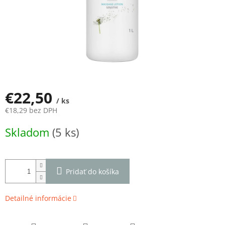
€22,50
/ ks
€18,29 bez DPH
Jednotková
Skladom
(5 ks)
cena:
Pridať do košíka
Detailné informácie