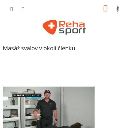
Prejsť
NÁKU
na
obsah
KOŠÍK
Masáž svalov v okolí členku