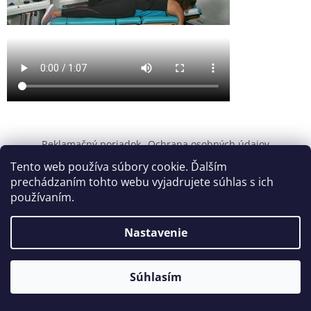
Z
á
Reklamačný poriadok
Ochrana osobných údajov
p
Tento web používa súbory cookie. Ďalším
ä
prechádzaním tohto webu vyjadrujete súhlas s ich
t
používaním.
i
Vytvoril Shoptet
e
Nastavenie
Copyright 2026
Rehasport.sk
. Všetky práva vyhradené.
Súhlasím