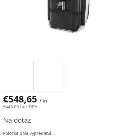
€548,65
/ ks
€446,06 bez DPH
Jednotková
Na dotaz
cena:
Položka bola vypredaná…