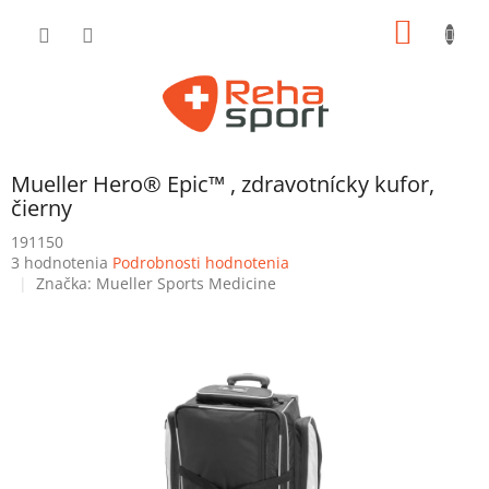
Prejsť
NÁKU
na
obsah
KOŠÍK
Mueller Hero® Epic™ , zdravotnícky kufor,
čierny
191150
Priemerné
3 hodnotenia
Podrobnosti hodnotenia
hodnotenie
Značka:
Mueller Sports Medicine
produktu
je
5,0
z
5
hviezdičiek.