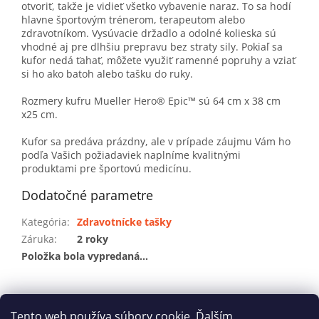
otvoriť, takže je vidieť všetko vybavenie naraz. To sa hodí
hlavne športovým trénerom, terapeutom alebo
zdravotníkom. Vysúvacie držadlo a odolné kolieska sú
vhodné aj pre dlhšiu prepravu bez straty sily. Pokiaľ sa
kufor nedá ťahať, môžete využiť ramenné popruhy a vziať
si ho ako batoh alebo tašku do ruky.
Rozmery kufru Mueller Hero® Epic™ sú 64 cm x 38 cm
x25 cm.
Kufor sa predáva prázdny, ale v prípade záujmu Vám ho
podľa Vašich požiadaviek naplníme kvalitnými
produktami pre športovú medicínu.
Dodatočné parametre
Kategória
:
Zdravotnícke tašky
Záruka
:
2 roky
Položka bola vypredaná…
Z
á
Tento web používa súbory cookie. Ďalším
Reklamačný poriadok
Ochrana osobných údajov