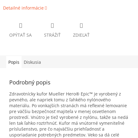
Detailné informácie
OPÝTAŤ SA
STRÁŽIŤ
ZDIEĽAŤ
Popis
Diskusia
Podrobný popis
Zdravotnícky kufor Mueller Hero® Epic™ je vyrobený z
pevného, ale napriek tomu z ľahkého nylónového
materiálu. Po vonkajších stranách má reflexné lemovanie
pre väčšiu bezpečnosť majiteľa v menej osvetlenom
prostredí. Vnútro je tiež vyrobené z nylónu, takže sa nedá
len tak ľahko roztrhnúť. Kufor má vnútorné vymeniteľné
príslušenstvo, pre čo najväčšiu priehľadnosť a
usporiadanie potrebných predmetov. Veko sa dá celé