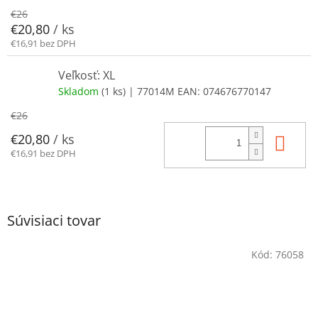
€26
€20,80
/ ks
€16,91 bez DPH
Veľkosť: XL
Skladom
(1 ks)
| 77014M
EAN:
074676770147
€26
Do 
€20,80
/ ks
€16,91 bez DPH
Súvisiaci tovar
Kód:
76058