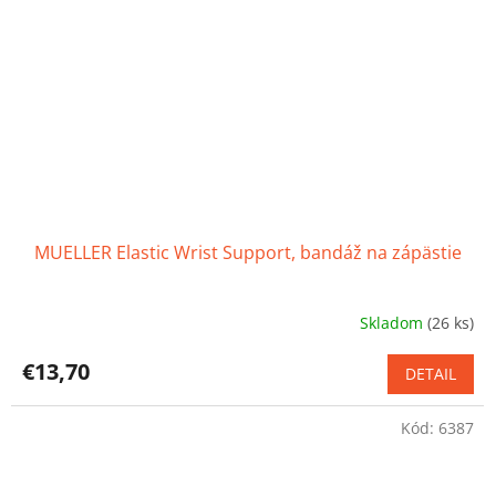
MUELLER Elastic Wrist Support, bandáž na zápästie
Skladom
(26 ks)
Priemerné
hodnotenie
produktu
€13,70
DETAIL
je
4,4
Kód:
6387
z
5
hviezdičiek.