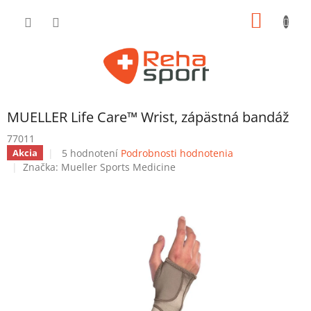
Prejsť
NÁKU
na
obsah
KOŠÍK
MUELLER Life Care™ Wrist, zápästná bandáž
77011
Priemerné
5 hodnotení
Podrobnosti hodnotenia
Akcia
hodnotenie
Značka:
Mueller Sports Medicine
produktu
je
4,4
z
5
hviezdičiek.