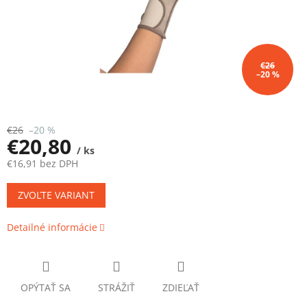
€26
–20 %
€26
–20 %
€20,80
/ ks
€16,91 bez DPH
Jednotková
ZVOĽTE VARIANT
cena:
Detailné informácie
OPÝTAŤ SA
STRÁŽIŤ
ZDIEĽAŤ