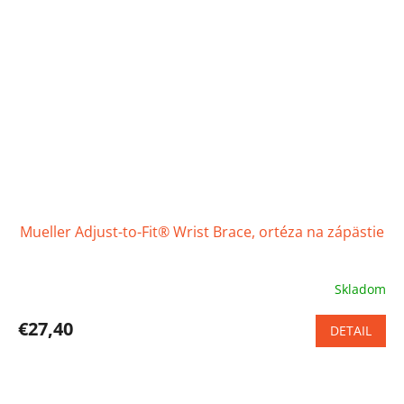
Mueller Adjust-to-Fit® Wrist Brace, ortéza na zápästie
Skladom
Priemerné
hodnotenie
produktu
€27,40
DETAIL
je
4,4
z
5