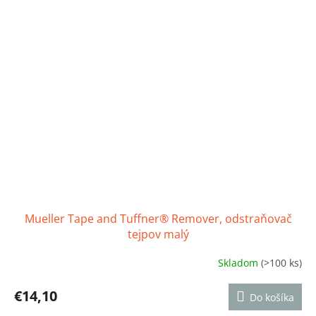
5
hviezdičiek.
Mueller Tape and Tuffner® Remover, odstraňovač
tejpov malý
Skladom
(>100 ks)
Priemerné
hodnotenie
produktu
€14,10
Do košíka
je