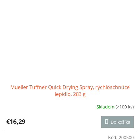
Mueller Tuffner Quick Drying Spray, rýchloschnúce
lepidlo, 283 g
Skladom
(>100 ks)
Priemerné
hodnotenie
produktu
€16,29
Do košíka
je
5,0
z
Kód:
200500