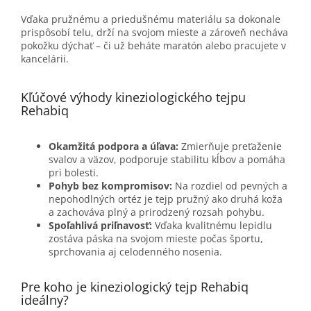
Vďaka pružnému a priedušnému materiálu sa dokonale
prispôsobí telu, drží na svojom mieste a zároveň necháva
pokožku dýchať – či už beháte maratón alebo pracujete v
kancelárii.
Kľúčové výhody kineziologického tejpu
Rehabiq
Okamžitá podpora a úľava:
Zmierňuje preťaženie
svalov a väzov, podporuje stabilitu kĺbov a pomáha
pri bolesti.
Pohyb bez kompromisov:
Na rozdiel od pevných a
nepohodlných ortéz je tejp pružný ako druhá koža
a zachováva plný a prirodzený rozsah pohybu.
Spoľahlivá priľnavosť:
Vďaka kvalitnému lepidlu
zostáva páska na svojom mieste počas športu,
sprchovania aj celodenného nosenia.
Pre koho je kineziologický tejp Rehabiq
ideálny?