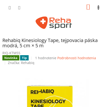
Prejsť
NÁKU
na
obsah
KOŠÍK
Rehabiq Kinesiology Tape, tejpovacia páska
modrá, 5 cm × 5 m
RIQ-KTM55
Priemerné
1 hodnotenie
Podrobnosti hodnotenia
Novinka
Tip
hodnotenie
Značka:
Rehabiq
produktu
je
5,0
z
5
hviezdičiek.