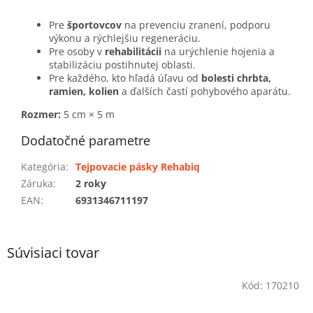
Pre
športovcov
na prevenciu zranení, podporu
výkonu a rýchlejšiu regeneráciu.
Pre osoby v
rehabilitácii
na urýchlenie hojenia a
stabilizáciu postihnutej oblasti.
Pre každého, kto hľadá úľavu od
bolesti chrbta,
ramien, kolien
a ďalších častí pohybového aparátu.
Rozmer:
5 cm × 5 m
Dodatočné parametre
Kategória
:
Tejpovacie pásky Rehabiq
Záruka
:
2 roky
EAN
:
6931346711197
Súvisiaci tovar
Kód:
170210