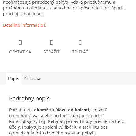
neobmedzuje prirodzený pohyb. Vďaka priedušnému a
pružnému materiálu sa pohodlne prispôsobí telu pri športe,
práci aj rehabilitácii.
Detailné informácie
OPÝTAŤ SA
STRÁŽIŤ
ZDIEĽAŤ
Popis
Diskusia
Podrobný popis
Potrebujete
okamžitú úľavu od bolesti
, spevniť
namáhaný sval alebo podporiť kĺby pri športe?
Kineziologický tejp Rehabiq je navrhnutý presne na tieto
účely. Poskytuje spoľahlivú fixáciu a stabilitu bez
obmedzenia prirodzeného rozsahu pohybu.