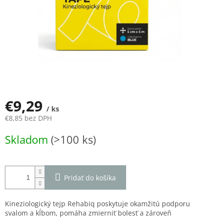
€9,29
/ ks
€8,85 bez DPH
Jednotková
Skladom
(>100 ks)
cena:
Pridať do košíka
Kineziologický tejp Rehabiq poskytuje okamžitú podporu
svalom a kĺbom, pomáha zmierniť bolesť a zároveň