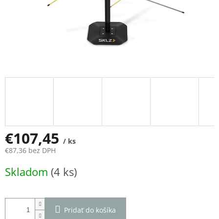
€107,45
/ ks
€87,36 bez DPH
Jednotková
Skladom
(4 ks)
cena:
Pridať do košíka