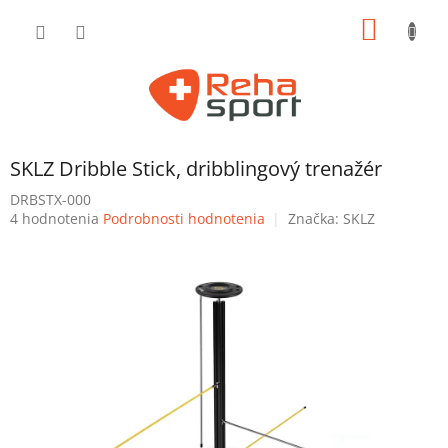
Prejsť
NÁKU
na
obsah
KOŠÍK
SKLZ Dribble Stick, dribblingový trenažér
DRBSTX-000
Priemerné
4 hodnotenia
Podrobnosti hodnotenia
Značka:
SKLZ
hodnotenie
produktu
je
4,3
z
5
hviezdičiek.