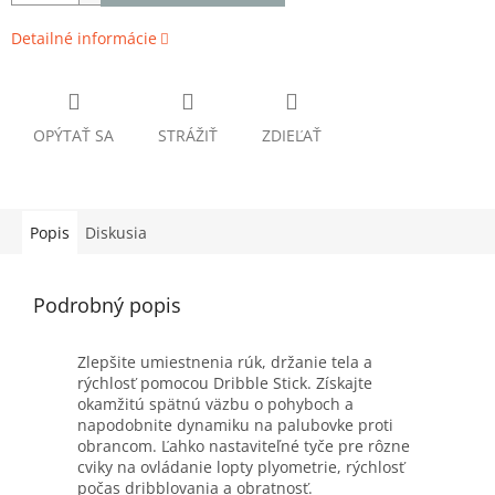
Detailné informácie
OPÝTAŤ SA
STRÁŽIŤ
ZDIEĽAŤ
Popis
Diskusia
Podrobný popis
Zlepšite umiestnenia rúk, držanie tela a
rýchlosť pomocou Dribble Stick. Získajte
okamžitú spätnú väzbu o pohyboch a
napodobnite dynamiku na palubovke proti
obrancom. Ľahko nastaviteľné tyče pre rôzne
cviky na ovládanie lopty plyometrie, rýchlosť
počas dribblovania a obratnosť.