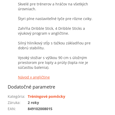
Skvelé pre trénerov a hráčov na všetkých
úrovniach.
Štyri plne nastaviteľné tyče pre rôzne cviky.
Zahŕňa Dribble Stick, 4 Dribble Sticks a
výukový program v angličtine.
Silný hliníkový stĺp s ťažkou základňou pre
dobrú stabilitu.
Vysoký stožiar s výškou 90 cm s úložným
priestorom pre lopty a prúty (lopta nie je
súčasťou balenia).
Návod v angličtine
Dodatočné parametre
Kategória
:
Tréningové pomôcky
Záruka
:
2 roky
EAN
:
849102008015