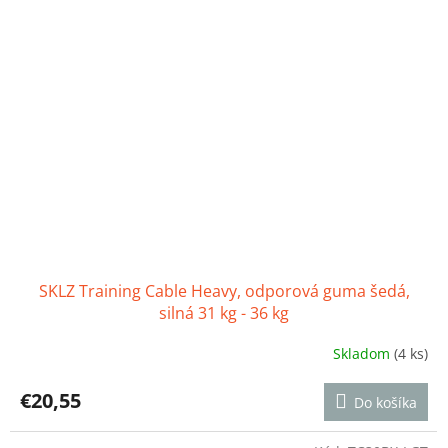
SKLZ Training Cable Heavy, odporová guma šedá,
silná 31 kg - 36 kg
Skladom
(4 ks)
Priemerné
hodnotenie
produktu
€20,55
Do košíka
je
5,0