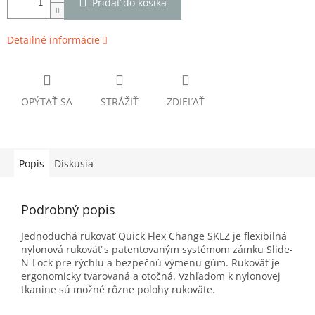
Pridať do košíka
Detailné informácie
OPÝTAŤ SA
STRÁŽIŤ
ZDIEĽAŤ
Popis
Diskusia
Podrobný popis
Jednoduchá rukoväť Quick Flex Change SKLZ je flexibilná
nylonová rukoväť s patentovaným systémom zámku Slide-
N-Lock pre rýchlu a bezpečnú výmenu gúm. Rukoväť je
ergonomicky tvarovaná a otočná. Vzhľadom k nylonovej
tkanine sú možné rôzne polohy rukoväte.