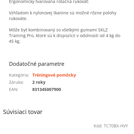
Ergonomicky tvarovaná rotačná rukoväť.
Vzhľadom k nylonovej tkanine sú možné rôzne polohy
rukoväte.
Môže byť kombinovaný so všetkými gumami SKLZ
Training Pro, ktoré sú k dispozícii v odolnosti od 4 kg do
45 kg.
Dodatočné parametre
Kategória
:
Tréningové pomôcky
Záruka
:
2 roky
EAN
:
831345007900
Súvisiaci tovar
Kód:
TC70BX-HVY