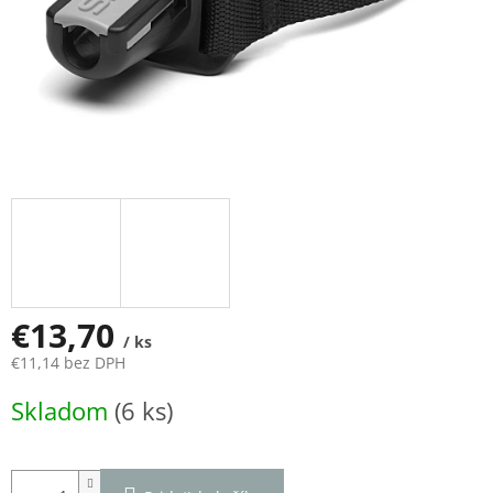
€13,70
/ ks
€11,14 bez DPH
Jednotková
Skladom
(6 ks)
cena: