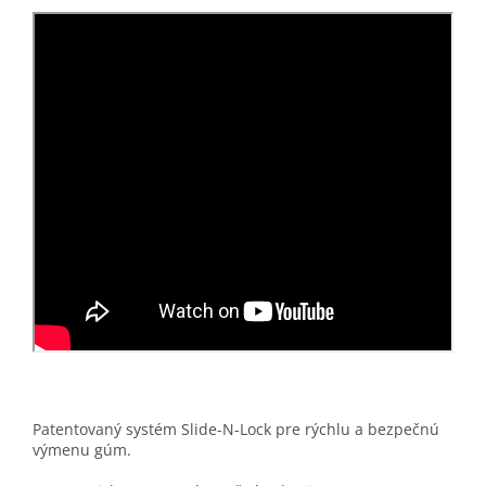
Patentovaný systém Slide-N-Lock pre rýchlu a bezpečnú
výmenu gúm.