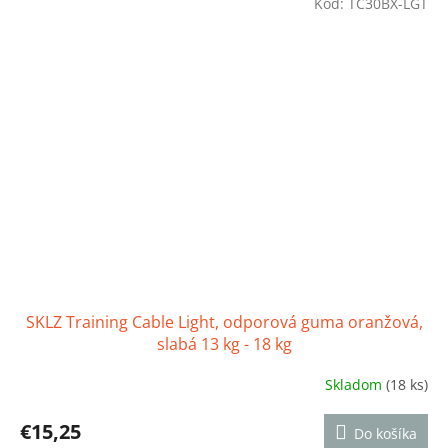
z
Kód:
TC30BX-LGT
5
hviezdičiek.
SKLZ Training Cable Light, odporová guma oranžová,
slabá 13 kg - 18 kg
Skladom
(18 ks)
Priemerné
hodnotenie
produktu
€15,25
Do košíka
je