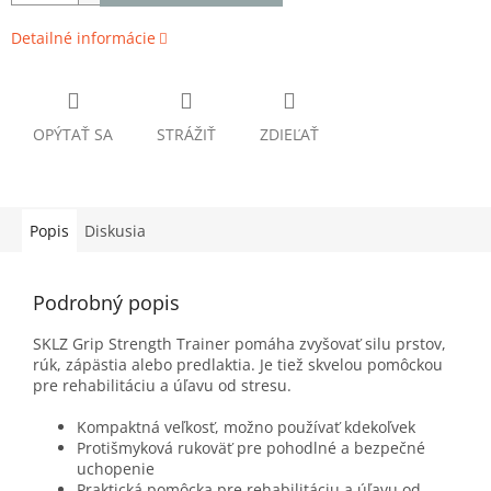
Detailné informácie
OPÝTAŤ SA
STRÁŽIŤ
ZDIEĽAŤ
Popis
Diskusia
Podrobný popis
SKLZ Grip Strength Trainer pomáha zvyšovať silu prstov,
rúk, zápästia alebo predlaktia. Je tiež skvelou pomôckou
pre rehabilitáciu a úľavu od stresu.
Kompaktná veľkosť, možno používať kdekoľvek
Protišmyková rukoväť pre pohodlné a bezpečné
uchopenie
Praktická pomôcka pre rehabilitáciu a úľavu od