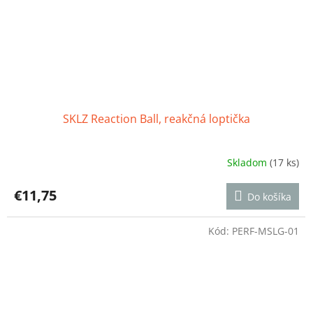
SKLZ Reaction Ball, reakčná loptička
Skladom
(17 ks)
Priemerné
hodnotenie
produktu
€11,75
Do košíka
je
4,7
z
Kód:
PERF-MSLG-01
5
hviezdičiek.