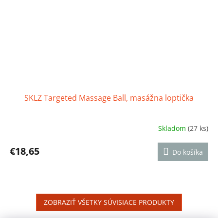
SKLZ Targeted Massage Ball, masážna loptička
Skladom
(27 ks)
Priemerné
hodnotenie
produktu
€18,65
Do košíka
je
4,8
z
5
hviezdičiek.
ZOBRAZIŤ VŠETKY SÚVISIACE PRODUKTY