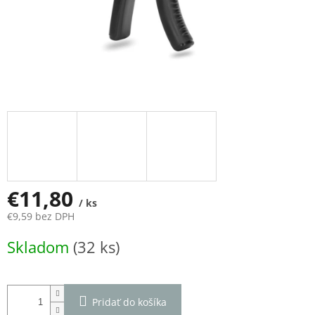
€11,80
/ ks
€9,59 bez DPH
Jednotková
Skladom
(32 ks)
cena:
Pridať do košíka