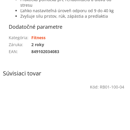
stresu
Ľahko nastaviteľná úroveň odporu od 9 do 40 kg
Zvyšuje silu prstov, rúk, zápästia a predlaktia
Dodatočné parametre
Kategória
:
Fitness
Záruka
:
2 roky
EAN
:
849102034083
Súvisiaci tovar
Kód:
RB01-100-04