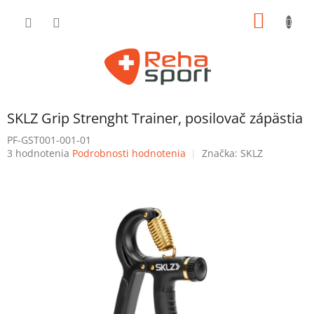
Prejsť
NÁKU
na
obsah
KOŠÍK
SKLZ Grip Strenght Trainer, posilovač zápästia
PF-GST001-001-01
Priemerné
3 hodnotenia
Podrobnosti hodnotenia
Značka:
SKLZ
hodnotenie
produktu
je
5,0
z
5
hviezdičiek.