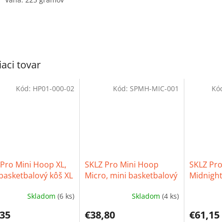
iaci tovar
Kód:
HP01-000-02
Kód:
SPMH-MIC-001
Kó
Pro Mini Hoop XL,
SKLZ Pro Mini Hoop
SKLZ Pro
basketbalový kôš XL
Micro, mini basketbalový
Midnight
kôš micro
basketba
Skladom
(6 ks)
Skladom
(4 ks)
erné
Priemerné
Priemern
tenie
hodnotenie
hodnoten
,35
€38,80
€61,15
ktu
produktu
produktu