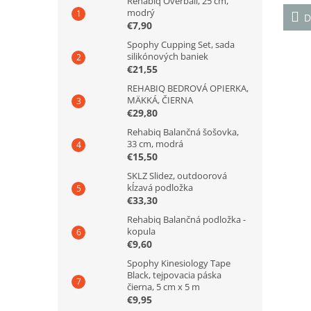
Rehabiq Overball, 25 cm,
je
modrý
4,4
D
€7,90
z
5
Spophy Cupping Set, sada
silikónových baniek
hviezd
€21,55
REHABIQ BEDROVÁ OPIERKA,
MÄKKÁ, ČIERNA
€29,80
Rehabiq Balančná šošovka,
33 cm, modrá
€15,50
SKLZ Slidez, outdoorová
kĺzavá podložka
€33,30
Rehabiq Balančná podložka -
kopula
€9,60
Spophy Kinesiology Tape
Black, tejpovacia páska
čierna, 5 cm x 5 m
€9,95