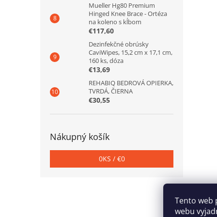
Mueller Hg80 Premium
Hinged Knee Brace - Ortéza
na koleno s kĺbom
€117,60
Dezinfekčné obrúsky
CaviWipes, 15,2 cm x 17,1 cm,
160 ks, dóza
€13,69
REHABIQ BEDROVÁ OPIERKA,
TVRDÁ, ČIERNA
€30,55
Nákupný košík
0
KS /
€0
Z
á
Tento web 
p
webu vyjadr
ä