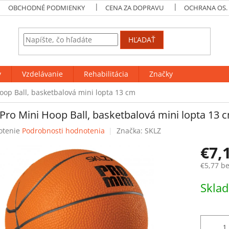
OBCHODNÉ PODMIENKY
CENA ZA DOPRAVU
OCHRANA OS.
HĽADAŤ
y
Vzdelávanie
Rehabilitácia
Značky
oop Ball, basketbalová mini lopta 13 cm
Pro Mini Hoop Ball, basketbalová mini lopta 13 
rné
otenie
Podrobnosti hodnotenia
Značka:
SKLZ
enie
€7,
tu
€5,77 b
Jednotk
Skla
cena:
čiek.