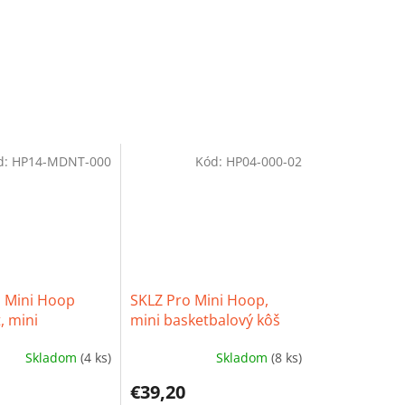
d:
HP14-MDNT-000
Kód:
HP04-000-02
 Mini Hoop
SKLZ Pro Mini Hoop,
, mini
mini basketbalový kôš
lový kôš
Skladom
(4 ks)
Skladom
(8 ks)
é
Priemerné
ie
hodnotenie
€39,20
produktu