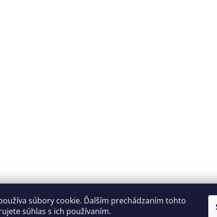
Reklamačný poriadok
Ochrana osobných údajov
používa súbory cookie. Ďalším prechádzaním tohto
ujete súhlas s ich používaním.