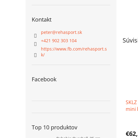
Kontakt
peter
@
rehasport.sk
Súvis
+421 902 303 104
https://www.fb.com/rehasport.s
k/
Facebook
SKLZ 
mini 
Priem
Top 10 produktov
hodno
€62
produ