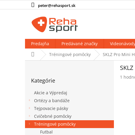
Prejsť
peter@rehasport.sk
na
obsah
Predajňa
Predávané značky
Videonávod
Domov
Tréningové pomôcky
SKLZ Pro Mini H
B
SKLZ 
o
Preskočiť
č
Prieme
1 hodn
Kategórie
kategórie
n
hodnot
produk
ý
Akcie a Výpredaj
je
p
5,0
Ortézy a bandáže
a
z
Tejpovacie pásky
n
5
e
Cvičebné pomôcky
hviezdi
l
Tréningové pomôcky
Futbal