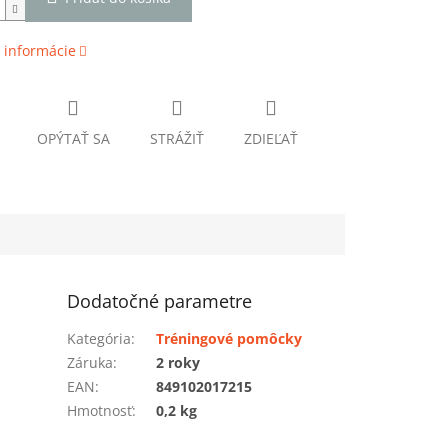
 informácie
OPÝTAŤ SA
STRÁŽIŤ
ZDIEĽAŤ
Dodatočné parametre
Kategória
:
Tréningové pomôcky
Záruka
:
2 roky
EAN
:
849102017215
Hmotnosť
:
0,2 kg