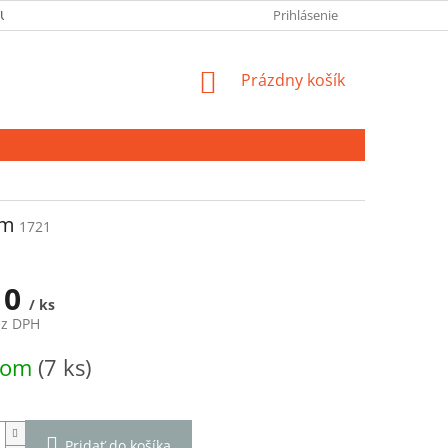
 ÚDAJOV
Prihlásenie
NÁKUPNÝ
Prázdny košík
KOŠÍK
cm
1721
10
/ ks
ez DPH
ová
dom
(7 ks)
Pridať do košíka