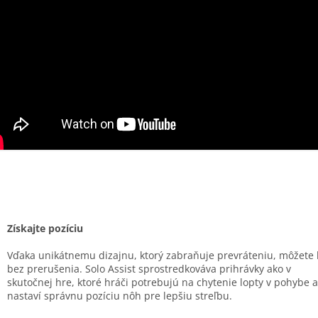
Získajte pozíciu
Vďaka unikátnemu dizajnu, ktorý zabraňuje prevráteniu, môžete 
bez prerušenia. Solo Assist sprostredkováva prihrávky ako v
skutočnej hre, ktoré hráči potrebujú na chytenie lopty v pohybe a
nastaví správnu pozíciu nôh pre lepšiu streľbu.