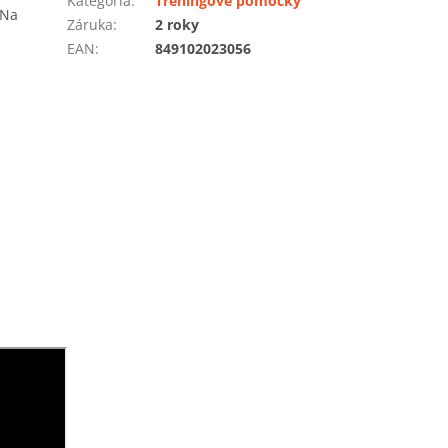
Kategória
:
Tréningové pomôcky
 Na
Záruka
:
2 roky
EAN
:
849102023056