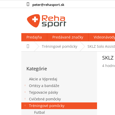
Prejsť
peter@rehasport.sk
na
obsah
Predajňa
Predávané značky
Videonávod
Domov
Tréningové pomôcky
SKLZ Solo Assist
B
SKLZ 
o
Preskočiť
č
Prieme
4 hodn
Kategórie
kategórie
n
hodnot
produk
ý
Akcie a Výpredaj
je
p
4,8
Ortézy a bandáže
a
z
Tejpovacie pásky
n
5
e
Cvičebné pomôcky
hviezdi
l
Tréningové pomôcky
Futbal