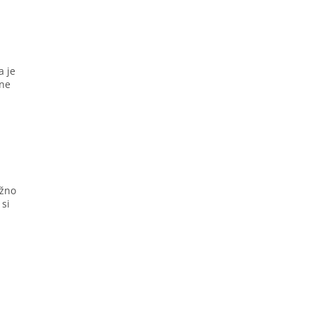
a je
žne
ožno
 si