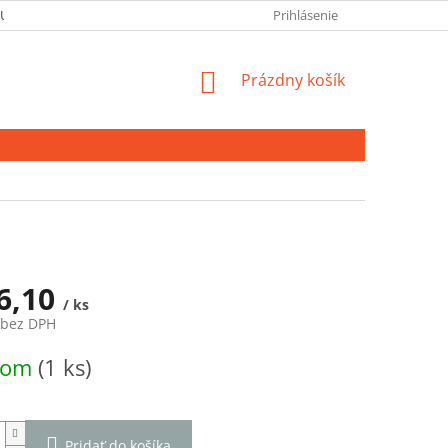
 ÚDAJOV
Prihlásenie
NÁKUPNÝ
Prázdny košík
KOŠÍK
6,10
/ ks
 bez DPH
ová
dom
(1 ks)
Pridať do košíka