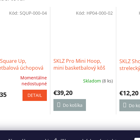
Kód:
SQUP-000-04
Kód:
HP04-000-02
 Square Up,
SKLZ Pro Mini Hoop,
SKLZ Sho
etbalová úchopová
mini basketbalový kôš
streleck
žka
Momentálne
Skladom
(8 ks)
erné
Priemerné
Priemern
nedostupné
tenie
hodnotenie
hodnoten
€39,20
€12,20
ktu
,35
produktu
produktu
DETAIL
je
je
5,0
Do košíka
4,8
Do ko
z
z
5
5
ičiek.
hviezdičiek.
hviezdičie
Reklamačný poriadok
Ochrana osobných údajov