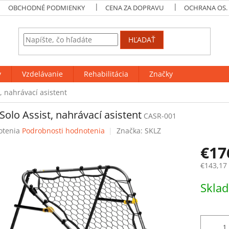
OBCHODNÉ PODMIENKY
CENA ZA DOPRAVU
OCHRANA OS.
HĽADAŤ
y
Vzdelávanie
Rehabilitácia
Značky
, nahrávací asistent
Solo Assist, nahrávací asistent
CASR-001
rné
otenia
Podrobnosti hodnotenia
Značka:
SKLZ
enie
€17
tu
€143,17
Jednotk
Skla
cena:
čiek.