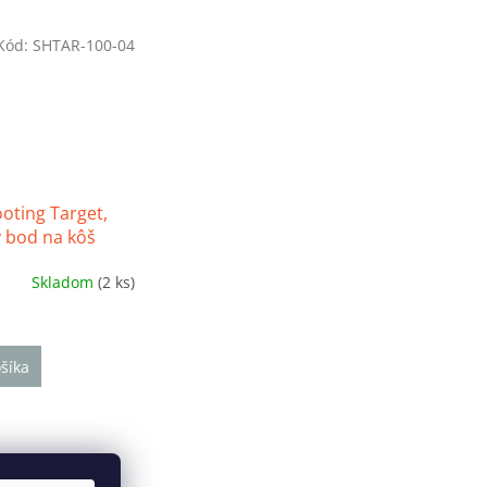
Kód:
SHTAR-100-04
oting Target,
ý bod na kôš
Skladom
(2 ks)
é
ie
šíka
k.