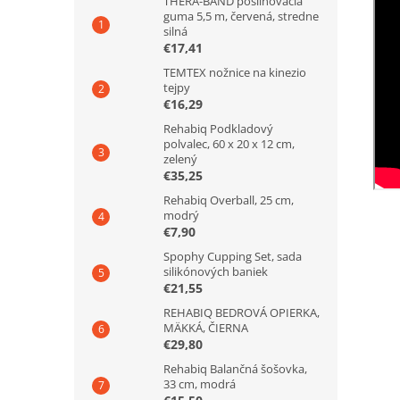
THERA-BAND posilňovacia
guma 5,5 m, červená, stredne
silná
€17,41
TEMTEX nožnice na kinezio
tejpy
€16,29
Rehabiq Podkladový
polvalec, 60 x 20 x 12 cm,
zelený
€35,25
Rehabiq Overball, 25 cm,
modrý
€7,90
Spophy Cupping Set, sada
silikónových baniek
€21,55
REHABIQ BEDROVÁ OPIERKA,
MÄKKÁ, ČIERNA
€29,80
Rehabiq Balančná šošovka,
33 cm, modrá