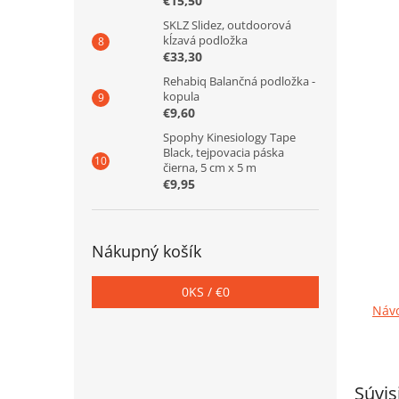
€15,50
SKLZ Slidez, outdoorová
kĺzavá podložka
€33,30
Rehabiq Balančná podložka -
kopula
€9,60
Spophy Kinesiology Tape
Black, tejpovacia páska
čierna, 5 cm x 5 m
€9,95
Nákupný košík
0
KS /
€0
Návo
Súvis