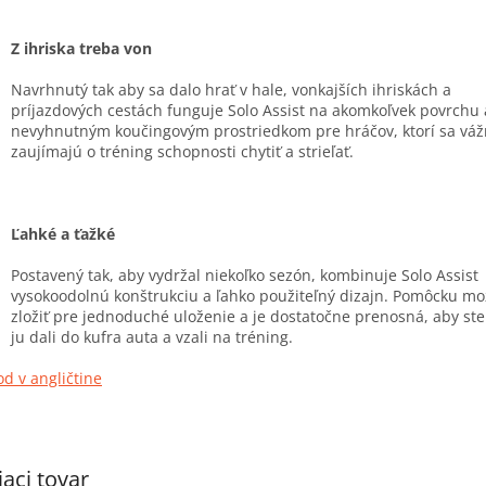
Z ihriska treba von
Navrhnutý tak aby sa dalo hrať v hale, vonkajších ihriskách a
príjazdových cestách funguje Solo Assist na akomkoľvek povrchu 
nevyhnutným koučingovým prostriedkom pre hráčov, ktorí sa vá
zaujímajú o tréning schopnosti chytiť a strieľať.
Ľahké a ťažké
Postavený tak, aby vydržal niekoľko sezón, kombinuje Solo Assist
vysokoodolnú konštrukciu a ľahko použiteľný dizajn. Pomôcku m
zložiť pre jednoduché uloženie a je dostatočne prenosná, aby ste
ju dali do kufra auta a vzali na tréning.
d v angličtine
iaci tovar