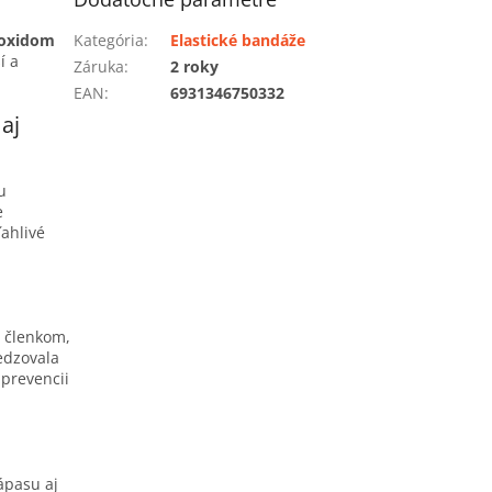
oxidom
Kategória
:
Elastické bandáže
í a
Záruka
:
2 roky
EAN
:
6931346750332
aj
u
e
ľahlivé
u členkom,
edzovala
 prevencii
ápasu aj