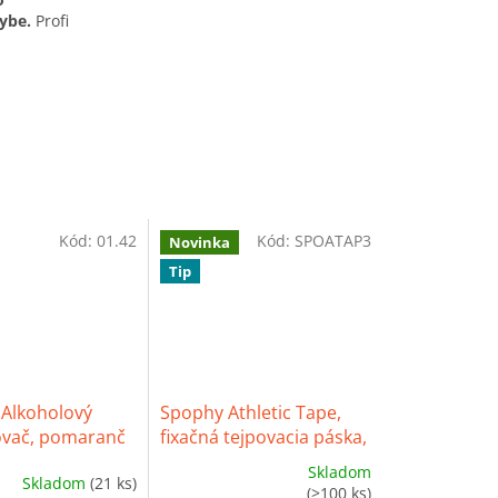
ybe.
Profi
Kód:
01.42
Kód:
SPOATAP3
Novinka
Tip
Alkoholový
Spophy Athletic Tape,
vač, pomaranč
fixačná tejpovacia páska,
3,8 cm x 13,7 m
Skladom
Skladom
(21 ks)
é
Priemerné
(>100 ks)