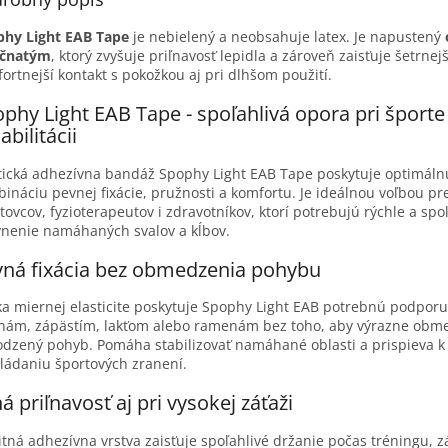
phy Light EAB Tape
je nebielený a neobsahuje latex. Je napustený
očnatým
, ktorý zvyšuje priľnavosť lepidla a zároveň zaisťuje šetrnejš
ortnejší kontakt s pokožkou aj pri dlhšom použití.
phy Light EAB Tape - spoľahlivá opora pri športe 
abilitácii
tická adhezívna bandáž Spophy Light EAB Tape poskytuje optimáln
ináciu pevnej fixácie, pružnosti a komfortu. Je ideálnou voľbou pr
tovcov, fyzioterapeutov i zdravotníkov, ktorí potrebujú rýchle a spo
nenie namáhaných svalov a kĺbov.
vná fixácia bez obmedzenia pohybu
a miernej elasticite poskytuje Spophy Light EAB potrebnú podpor
nám, zápästím, lakťom alebo ramenám bez toho, aby výrazne obm
odzený pohyb. Pomáha stabilizovať namáhané oblasti a prispieva k
vládaniu športových zranení.
ná priľnavosť aj pri vysokej záťaži
itná adhezívna vrstva zaisťuje spoľahlivé držanie počas tréningu, z