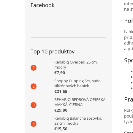
inte
Facebook
na s
Poh
Ľahk
prid
adhe
a pr
Top 10 produktov
Spo
Rehabiq Overball, 25 cm,
modrý
€7,90
Spophy Cupping Set, sada
silikónových baniek
€21,55
Pra
REHABIQ BEDROVÁ OPIERKA,
MÄKKÁ, ČIERNA
€29,80
Rolk
použ
Rehabiq Balančná šošovka,
fyzi
33 cm, modrá
€15,50
Spo