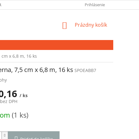
 ÚDAJOV
Prihlásenie
NÁKUPNÝ
Prázdny košík
KOŠÍK
 cm x 6,8 m, 16 ks
rna, 7,5 cm x 6,8 m, 16 ks
SPOEABB7
phy
0,16
/ ks
 bez DPH
ová
dom
(1 ks)