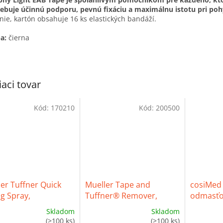
ebuje účinnú podporu, pevnú fixáciu a maximálnu istotu pri poh
nie, kartón obsahuje 16 ks elastických bandáží.
a:
čierna
iaci tovar
Kód:
170210
Kód:
200500
er Tuffner Quick
Mueller Tape and
cosiMed 
g Spray,
Tuffner® Remover,
odmasťo
oschnúce lepidlo,
odstraňovač tejpov malý
Skladom
Skladom
erné
Priemerné
Priemern
(>100 ks)
(>100 ks)