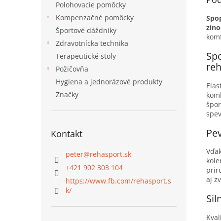
Polohovacie pomôcky
Kompenzačné pomôcky
Spo
zin
Športové dáždniky
komf
Zdravotnícka technika
Spo
Terapeutické stoly
reh
Požičovňa
Hygiena a jednorázové produkty
Elas
Značky
komb
špor
spev
Pe
Kontakt
Vďak
peter
@
rehasport.sk
kole
+421 902 303 104
prir
aj z
https://www.fb.com/rehasport.s
k/
Sil
Kval