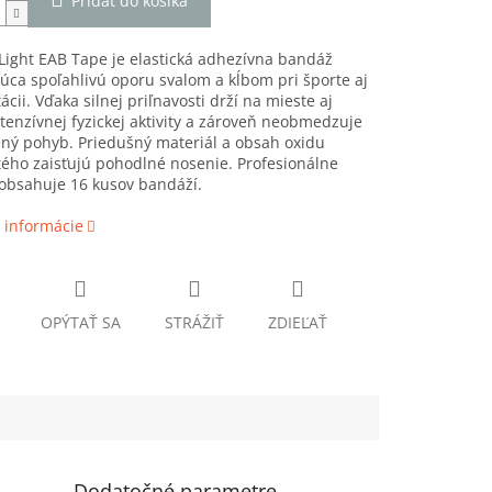
Pridať do košíka
ight EAB Tape je elastická adhezívna bandáž
úca spoľahlivú oporu svalom a kĺbom pri športe aj
tácii. Vďaka silnej priľnavosti drží na mieste aj
tenzívnej fyzickej aktivity a zároveň neobmedzuje
ný pohyb. Priedušný materiál a obsah oxidu
ého zaisťujú pohodlné nosenie. Profesionálne
obsahuje 16 kusov bandáží.
 informácie
OPÝTAŤ SA
STRÁŽIŤ
ZDIEĽAŤ
Dodatočné parametre