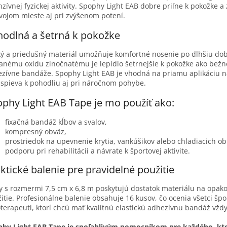
nzívnej fyzickej aktivity. Spophy Light EAB dobre priľne k pokožke a
vojom mieste aj pri zvýšenom potení.
odlná a šetrná k pokožke
ý a priedušný materiál umožňuje komfortné nosenie po dlhšiu do
anému oxidu zinočnatému je lepidlo šetrnejšie k pokožke ako bežn
zívne bandáže. Spophy Light EAB je vhodná na priamu aplikáciu 
ispieva k pohodliu aj pri náročnom pohybe.
phy Light EAB Tape je mo použíť ako:
fixačná bandáž kĺbov a svalov,
kompresný obväz,
prostriedok na upevnenie krytia, vankúšikov alebo chladiacich ob
podporu pri rehabilitácii a návrate k športovej aktivite.
ktické balenie pre pravidelné použitie
y s rozmermi 7,5 cm x 6,8 m poskytujú dostatok materiálu na opak
itie. Profesionálne balenie obsahuje 16 kusov, čo ocenia všetci špo
oterapeuti, ktorí chcú mať kvalitnú elastickú adhezívnu bandáž vždy
phy Light EAB Tape je spoľahlivým pomocníkom pre každého, kt