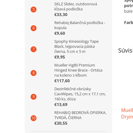
SKLZ Slidez, outdoorová
potr
kĺzavá podložka
bale
€33,30
Farb
Rehabiq Balančná podložka -
kopula
€9,60
Spophy Kinesiology Tape
Black, tejpovacia páska
Súvis
čierna, 5 cm x 5 m
€9,95
Mueller Hg80 Premium
Hinged Knee Brace - Ortéza
na koleno s kĺbom
€117,60
Dezinfekčné obrúsky
CaviWipes, 15,2 cm x 17,1 cm,
160 ks, dóza
€13,69
Muell
REHABIQ BEDROVÁ OPIERKA,
Dryin
TVRDÁ, ČIERNA
rýchl
€30,55
283 g
Priem