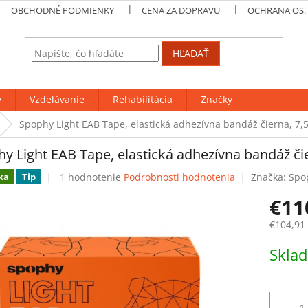
OBCHODNÉ PODMIENKY
CENA ZA DOPRAVU
OCHRANA OS.
HĽADAŤ
y
Vzdelávanie
Rehabilitácia
Značky
Spophy Light EAB Tape, elastická adhezívna bandáž čierna, 7,5
y Light EAB Tape, elastická adhezívna bandáž čie
Priemerné
1 hodnotenie
Podrobnosti hodnotenia
Značka:
Spo
ka
Tip
hodnotenie
€11
produktu
je
€104,91
5,0
z
Jednotk
Skla
5
cena:
hviezdičiek.