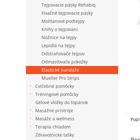
Tejpovacie pásky Rehabiq
Fixačné tejpovacie pásky
Molitanové podtejpy
Knihy o tejpovaní
Nožnice na tejpy
Lepidlá na tejpy
Odstraňovače tejpov
Odmasťovače pokožky
Elastické bandáže
Mueller Pro Strips
Cvičebné pomôcky
Tréningové pomôcky
Gélové vložky do topánok
Masážne prístroje
Masáže a wellness
Popi
Terapia chladom
Zdravotnícke tašky
Pod