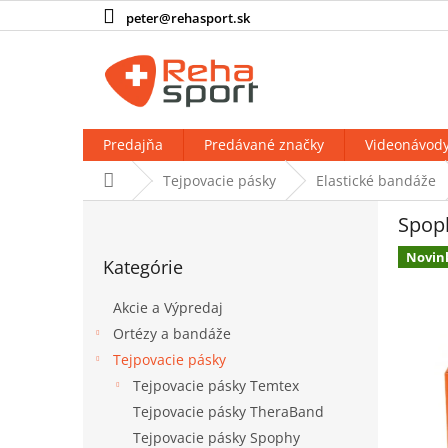
Prejsť
peter@rehasport.sk
na
obsah
Predajňa
Predávané značky
Videonávod
Domov
Tejpovacie pásky
Elastické bandáže
B
Spoph
o
Preskočiť
č
Novin
Kategórie
kategórie
n
ý
Akcie a Výpredaj
p
Ortézy a bandáže
a
Tejpovacie pásky
n
e
Tejpovacie pásky Temtex
l
Tejpovacie pásky TheraBand
Tejpovacie pásky Spophy