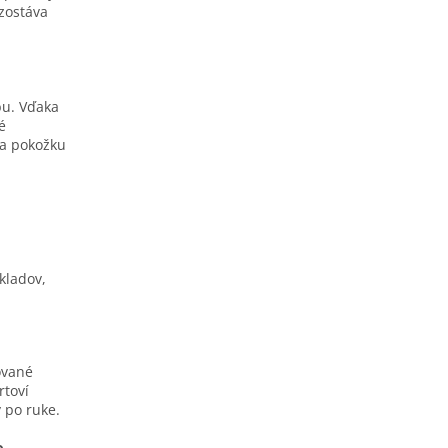
 zostáva
bu. Vďaka
é
na pokožku
kladov,
ované
rtoví
 po ruke.
o