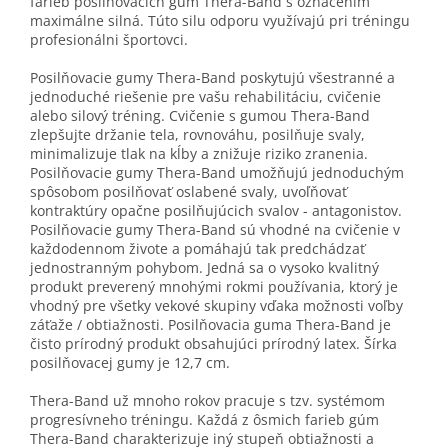
farieb posilňovacích gúm Thera-Band s označením
maximálne silná. Túto silu odporu využívajú pri tréningu
profesionálni športovci.
Posilňovacie gumy Thera-Band poskytujú všestranné a
jednoduché riešenie pre vašu rehabilitáciu, cvičenie
alebo silový tréning. Cvičenie s gumou Thera-Band
zlepšujte držanie tela, rovnováhu, posilňuje svaly,
minimalizuje tlak na kĺby a znižuje riziko zranenia.
Posilňovacie gumy Thera-Band umožňujú jednoduchým
spôsobom posilňovať oslabené svaly, uvoľňovať
kontraktúry opačne posilňujúcich svalov - antagonistov.
Posilňovacie gumy Thera-Band sú vhodné na cvičenie v
každodennom živote a pomáhajú tak predchádzať
jednostranným pohybom. Jedná sa o vysoko kvalitný
produkt preverený mnohými rokmi používania, ktorý je
vhodný pre všetky vekové skupiny vďaka možnosti voľby
záťaže / obtiažnosti. Posilňovacia guma Thera-Band je
čisto prírodný produkt obsahujúci prírodný latex. Šírka
posilňovacej gumy je 12,7 cm.
Thera-Band už mnoho rokov pracuje s tzv. systémom
progresívneho tréningu. Každá z ôsmich farieb gúm
Thera-Band charakterizuje iný stupeň obtiažnosti a