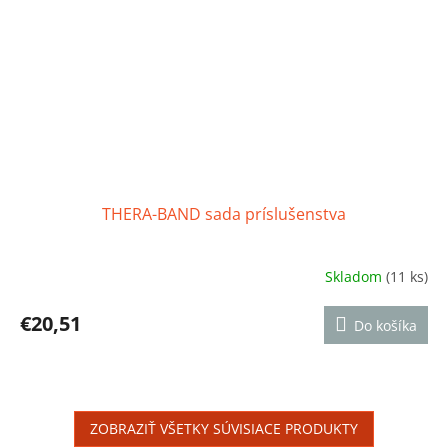
THERA-BAND sada príslušenstva
Skladom
(11 ks)
Priemerné
hodnotenie
produktu
€20,51
Do košíka
je
4,8
z
5
hviezdičiek.
ZOBRAZIŤ VŠETKY SÚVISIACE PRODUKTY