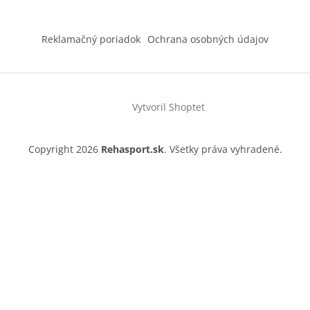
Z
á
Reklamačný poriadok
Ochrana osobných údajov
p
ä
t
i
Vytvoril Shoptet
e
Copyright 2026
Rehasport.sk
. Všetky práva vyhradené.