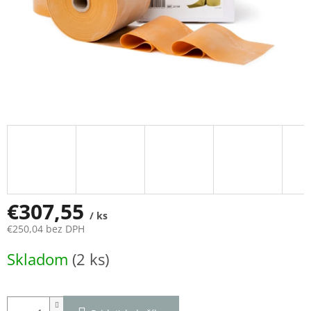
€307,55
/ ks
€250,04 bez DPH
Jednotková
Skladom
(2 ks)
cena: