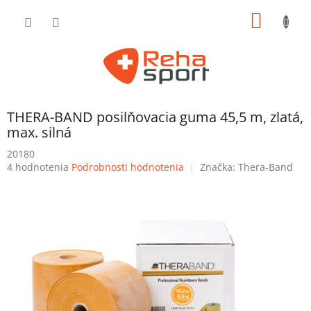
Prejsť
NÁKU
na
obsah
KOŠÍK
THERA-BAND posilňovacia guma 45,5 m, zlatá,
max. silná
20180
Priemerné
4 hodnotenia
Podrobnosti hodnotenia
Značka:
Thera-Band
hodnotenie
produktu
je
5,0
z
5
hviezdičiek.