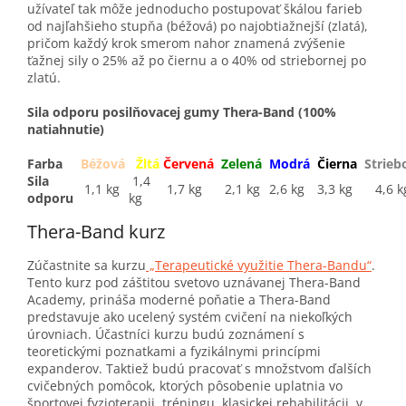
užívateľ tak môže jednoducho postupovať škálou farieb
od najľahšieho stupňa (béžová) po najobtiažnejší (zlatá),
pričom každý krok smerom nahor znamená zvýšenie
ťažnej sily o 25% až po čiernu a o 40% od striebornej po
zlatú.
Sila odporu posilňovacej gumy Thera-Band (100%
natiahnutie)
Farba
Béžová
Žltá
Červená
Zelená
Modrá
Čierna
Strieb
Sila
1,4
1,1 kg
1,7 kg
2,1 kg
2,6 kg
3,3 kg
4,6 k
odporu
kg
Thera-Band kurz
Zúčastnite sa kurzu
„Terapeutické využitie Thera-Bandu“
.
Tento kurz pod záštitou svetovo uznávanej Thera-Band
Academy, prináša moderné poňatie a Thera-Band
predstavuje ako ucelený systém cvičení na niekoľkých
úrovniach. Účastníci kurzu budú zoznámení s
teoretickými poznatkami a fyzikálnymi princípmi
expanderov. Taktiež budú pracovať s množstvom ďalších
cvičebných pomôcok, ktorých pôsobenie uplatnia vo
športovej fyzioterapii, tréningu, klasickej rehabilitácii, v