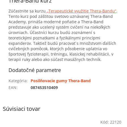
Thera-Band kurz
Zúčastnite sa kurzu
„Terapeutické využitie Thera-Bandu“
.
Tento kurz pod záštitou svetovo uznávanej Thera-Band
Academy, prináša moderné poňatie a Thera-Band
predstavuje ako ucelený systém cvičení na niekoľkých
úrovniach. Účastníci kurzu budú zoznámení s
teoretickými poznatkami a fyzikálnymi princípmi
expanderov. Taktiež budú pracovať s množstvom ďalších
cvičebných pomôcok, ktorých pôsobenie uplatnia vo
športovej fyzioterapii, tréningu, klasickej rehabilitácii, v
terapii ruky alebo ako súčasť masážnych techník.
Dodatočné parametre
Kategória
:
Posilňovacie gumy Thera-Band
EAN
:
087453510409
Súvisiaci tovar
Kód:
22120