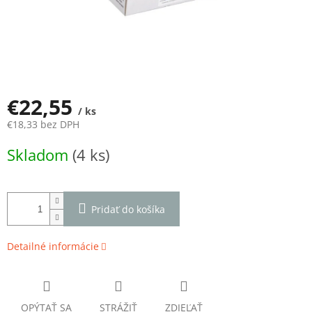
€22,55
/ ks
€18,33 bez DPH
Jednotková
Skladom
(4 ks)
cena:
Pridať do košíka
Detailné informácie
OPÝTAŤ SA
STRÁŽIŤ
ZDIEĽAŤ