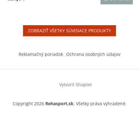
je
4,8
z
5
hviezdičiek.
ZOBRAZIŤ VŠETKY SÚVISIACE PRODUKTY
Z
á
Reklamačný poriadok
Ochrana osobných údajov
p
ä
t
i
Vytvoril Shoptet
e
Copyright 2026
Rehasport.sk
. Všetky práva vyhradené.