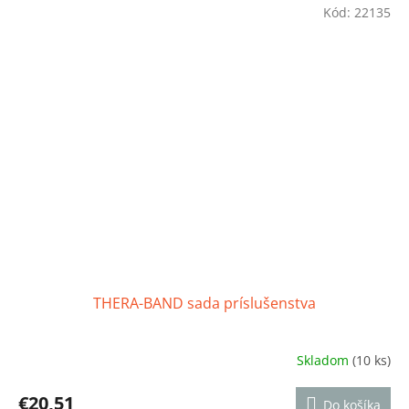
z
Kód:
22135
5
hviezdičiek.
THERA-BAND sada príslušenstva
Skladom
(10 ks)
Priemerné
hodnotenie
produktu
€20,51
Do košíka