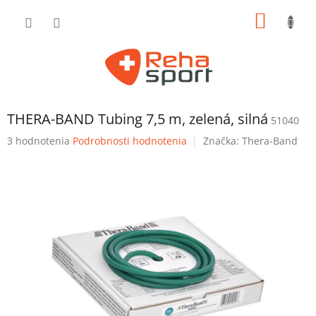
Prejsť
NÁKU
na
obsah
KOŠÍK
THERA-BAND Tubing 7,5 m, zelená, silná
51040
Priemerné
3 hodnotenia
Podrobnosti hodnotenia
Značka:
Thera-Band
hodnotenie
produktu
je
4,7
z
5
hviezdičiek.