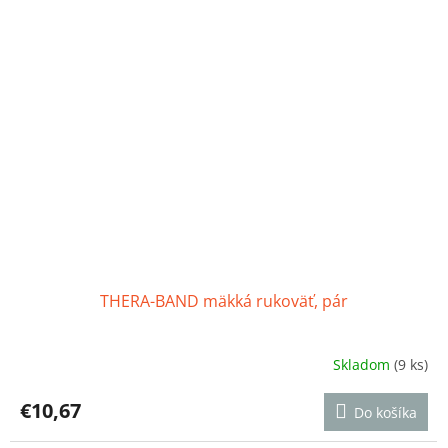
THERA-BAND mäkká rukoväť, pár
Skladom
(9 ks)
Priemerné
hodnotenie
produktu
€10,67
Do košíka
je
5,0