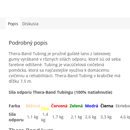
Popis
Diskusia
Podrobný popis
Thera-Band Tubing je pružné guľaté lano z latexovej
gumy vyrábané v rôznych silách odporu, ktoré sú od seba
farebne odlíšené. Tubing je viacúčelová cvičebná
pomôcka, ktorá sa najčastejšie využíva k domácemu
cvičeniu a rehabilitácii. Thera-Band Tubing v krabičke má
dĺžku 7,5 m.
Sila odporu Thera-Band Tubingu (100% natiahnutie)
Farba
Béžová
Červená
Zelená
Modrá
Čierna
Strieb
Žltá
Sila
1,4
1,1 kg
1,7 kg
2,1 kg
2,6 kg
3,3 kg
4,6 k
odporu
kg