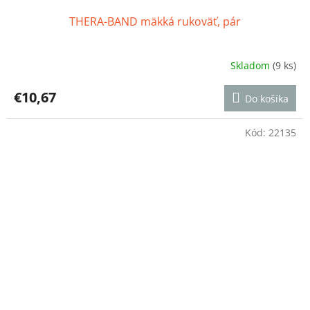
THERA-BAND mäkká rukoväť, pár
Skladom
(9 ks)
Priemerné
hodnotenie
produktu
€10,67
Do košíka
je
5,0
z
Kód:
22135
5
hviezdičiek.