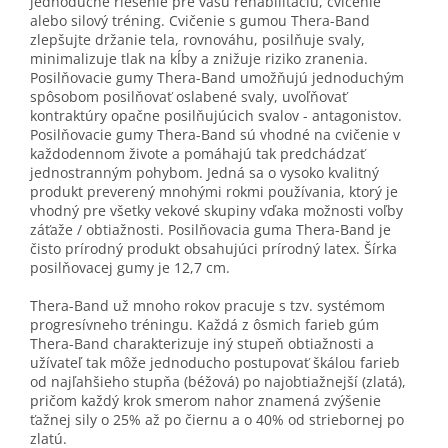
jednoduché riešenie pre vašu rehabilitáciu, cvičenie
alebo silový tréning. Cvičenie s gumou Thera-Band
zlepšujte držanie tela, rovnováhu, posilňuje svaly,
minimalizuje tlak na kĺby a znižuje riziko zranenia.
Posilňovacie gumy Thera-Band umožňujú jednoduchým
spôsobom posilňovať oslabené svaly, uvoľňovať
kontraktúry opačne posilňujúcich svalov - antagonistov.
Posilňovacie gumy Thera-Band sú vhodné na cvičenie v
každodennom živote a pomáhajú tak predchádzať
jednostranným pohybom. Jedná sa o vysoko kvalitný
produkt preverený mnohými rokmi používania, ktorý je
vhodný pre všetky vekové skupiny vďaka možnosti voľby
záťaže / obtiažnosti. Posilňovacia guma Thera-Band je
čisto prírodný produkt obsahujúci prírodný latex. Šírka
posilňovacej gumy je 12,7 cm.
Thera-Band už mnoho rokov pracuje s tzv. systémom
progresívneho tréningu. Každá z ôsmich farieb gúm
Thera-Band charakterizuje iný stupeň obtiažnosti a
užívateľ tak môže jednoducho postupovať škálou farieb
od najľahšieho stupňa (béžová) po najobtiažnejší (zlatá),
pričom každý krok smerom nahor znamená zvýšenie
ťažnej sily o 25% až po čiernu a o 40% od striebornej po
zlatú.