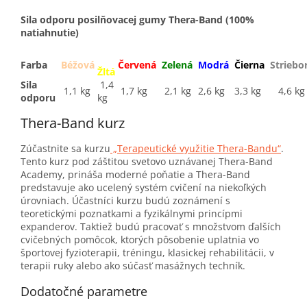
Sila odporu posilňovacej gumy Thera-Band (100%
natiahnutie)
Farba
Béžová
Červená
Zelená
Modrá
Čierna
Striebo
Žltá
Sila
1,4
1,1 kg
1,7 kg
2,1 kg
2,6 kg
3,3 kg
4,6 kg
odporu
kg
Thera-Band kurz
Zúčastnite sa kurzu
„Terapeutické využitie Thera-Bandu“
.
Tento kurz pod záštitou svetovo uznávanej Thera-Band
Academy, prináša moderné poňatie a Thera-Band
predstavuje ako ucelený systém cvičení na niekoľkých
úrovniach. Účastníci kurzu budú zoznámení s
teoretickými poznatkami a fyzikálnymi princípmi
expanderov. Taktiež budú pracovať s množstvom ďalších
cvičebných pomôcok, ktorých pôsobenie uplatnia vo
športovej fyzioterapii, tréningu, klasickej rehabilitácii, v
terapii ruky alebo ako súčasť masážnych techník.
Dodatočné parametre