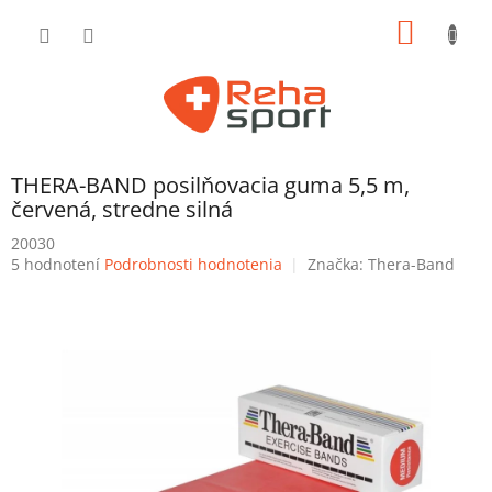
Prejsť
NÁKU
na
obsah
KOŠÍK
THERA-BAND posilňovacia guma 5,5 m,
červená, stredne silná
20030
Priemerné
5 hodnotení
Podrobnosti hodnotenia
Značka:
Thera-Band
hodnotenie
produktu
je
4,6
z
5
hviezdičiek.