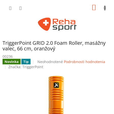
Prejsť
NÁKU
na
obsah
KOŠÍK
TriggerPoint GRID 2.0 Foam Roller, masážny
valec, 66 cm, oranžový
00236
Priemerné
Neohodnotené
Podrobnosti hodnotenia
Novinka
Tip
hodnotenie
Značka:
TriggerPoint
produktu
je
0,0
z
5
hviezdičiek.