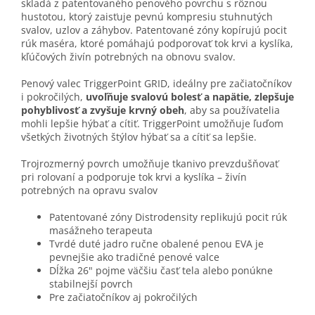
skladá z patentovaného penového povrchu s rôznou
hustotou, ktorý zaisťuje pevnú kompresiu stuhnutých
svalov, uzlov a záhybov. Patentované zóny kopírujú pocit
rúk maséra, ktoré pomáhajú podporovať tok krvi a kyslíka,
kľúčových živín potrebných na obnovu svalov.
Penový valec TriggerPoint GRID, ideálny pre začiatočníkov
i pokročilých,
uvoľňuje svalovú bolesť a napätie, zlepšuje
pohyblivosť a zvyšuje krvný obeh
, aby sa používatelia
mohli lepšie hýbať a cítiť. TriggerPoint umožňuje ľuďom
všetkých životných štýlov hýbať sa a cítiť sa lepšie.
Trojrozmerný povrch umožňuje tkanivo prevzdušňovať
pri rolovaní a podporuje tok krvi a kyslíka – živín
potrebných na opravu svalov
Patentované zóny Distrodensity replikujú pocit rúk
masážneho terapeuta
Tvrdé duté jadro ručne obalené penou EVA je
pevnejšie ako tradičné penové valce
Dĺžka 26" pojme väčšiu časť tela alebo ponúkne
stabilnejší povrch
Pre začiatočníkov aj pokročilých