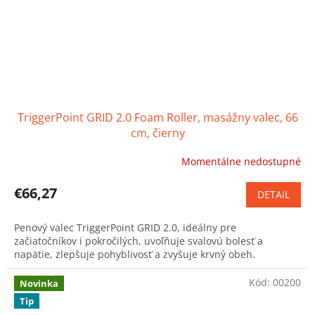
TriggerPoint GRID 2.0 Foam Roller, masážny valec, 66
cm, čierny
Momentálne nedostupné
€66,27
DETAIL
Penový valec TriggerPoint GRID 2.0, ideálny pre
začiatočníkov i pokročilých, uvoľňuje svalovú bolesť a
napätie, zlepšuje pohyblivosť a zvyšuje krvný obeh.
Kód:
00200
Novinka
Tip