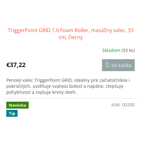
TriggerPoint GRID 1.0 Foam Roller, masážny valec, 33
cm, čierny
Skladom
(33 ks)
Priemerné
hodnotenie
produktu
€37,22
Do košíka
je
5,0
Penový valec TriggerPoint GRID, ideálny pre začiatočníkov i
z
pokročilých, uvoľňuje svalovú bolesť a napätie, zlepšuje
5
pohyblivosť a zvyšuje krvný obeh.
hviezdičiek.
Kód:
00200
Novinka
Tip