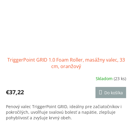
TriggerPoint GRID 1.0 Foam Roller, masážny valec, 33
cm, oranžový
Skladom
(23 ks)
Priemerné
hodnotenie
produktu
€37,22
Do košíka
je
5,0
Penový valec TriggerPoint GRID, ideálny pre začiatočníkov i
z
pokročilých, uvoľňuje svalovú bolesť a napätie, zlepšuje
5
pohyblivosť a zvyšuje krvný obeh.
hviezdičiek.