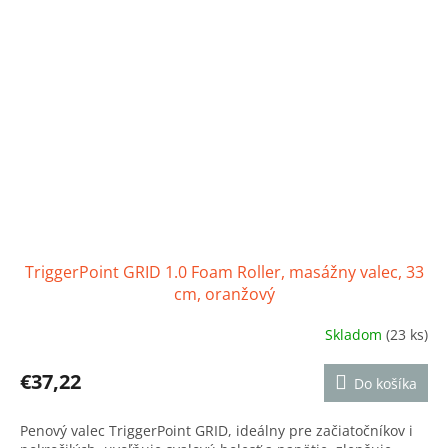
TriggerPoint GRID 1.0 Foam Roller, masážny valec, 33
cm, oranžový
Skladom
(23 ks)
Priemerné
hodnotenie
produktu
€37,22
Do košíka
je
5,0
Penový valec TriggerPoint GRID, ideálny pre začiatočníkov i
z