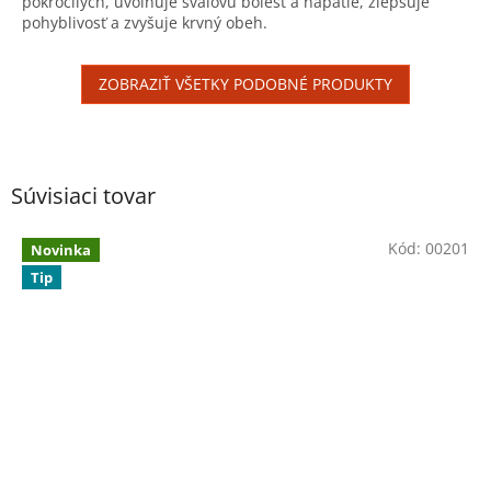
pokročilých, uvoľňuje svalovú bolesť a napätie, zlepšuje
5
pohyblivosť a zvyšuje krvný obeh.
hviezdičiek.
ZOBRAZIŤ VŠETKY PODOBNÉ PRODUKTY
Súvisiaci tovar
Kód:
00201
Novinka
Tip