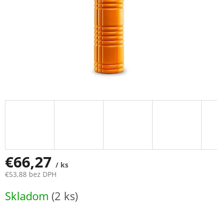
€66,27
/ ks
€53,88 bez DPH
Jednotková
Skladom
(2 ks)
cena: