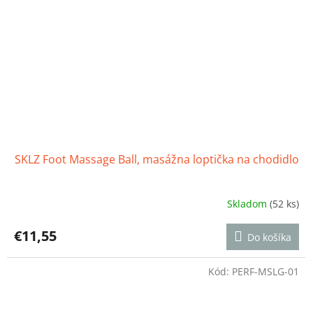
SKLZ Foot Massage Ball, masážna loptička na chodidlo
Skladom
(52 ks)
Priemerné
hodnotenie
produktu
€11,55
Do košíka
je
4,8
z
Kód:
PERF-MSLG-01
5
hviezdičiek.