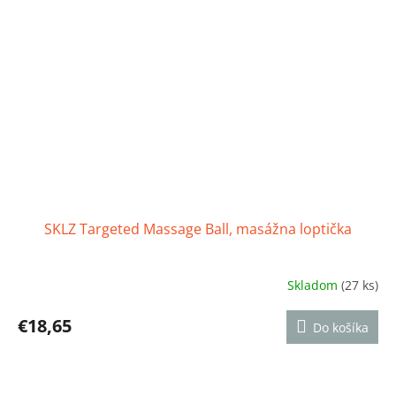
SKLZ Targeted Massage Ball, masážna loptička
Skladom
(27 ks)
Priemerné
hodnotenie
produktu
€18,65
Do košíka
je
4,8
z
5