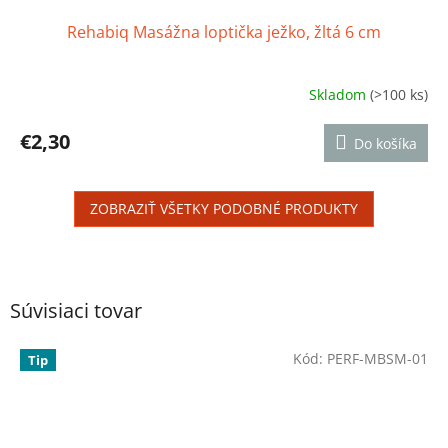
Rehabiq Masážna loptička ježko, žltá 6 cm
Skladom
(>100 ks)
Priemerné
hodnotenie
produktu
€2,30
Do košíka
je
4,8
z
ZOBRAZIŤ VŠETKY PODOBNÉ PRODUKTY
5
hviezdičiek.
Súvisiaci tovar
Kód:
PERF-MBSM-01
Tip