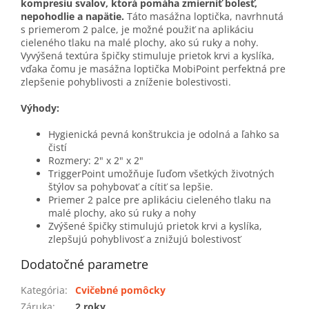
kompresiu svalov, ktorá pomáha zmierniť bolesť,
nepohodlie a napätie.
Táto masážna loptička, navrhnutá
s priemerom 2 palce, je možné použiť na aplikáciu
cieleného tlaku na malé plochy, ako sú ruky a nohy.
Vyvýšená textúra špičky stimuluje prietok krvi a kyslíka,
vďaka čomu je masážna loptička MobiPoint perfektná pre
zlepšenie pohyblivosti a zníženie bolestivosti.
Výhody:
Hygienická pevná konštrukcia je odolná a ľahko sa
čistí
Rozmery: 2" x 2" x 2"
TriggerPoint umožňuje ľuďom všetkých životných
štýlov sa pohybovať a cítiť sa lepšie.
Priemer 2 palce pre aplikáciu cieleného tlaku na
malé plochy, ako sú ruky a nohy
Zvýšené špičky stimulujú prietok krvi a kyslíka,
zlepšujú pohyblivosť a znižujú bolestivosť
Dodatočné parametre
Kategória
:
Cvičebné pomôcky
Záruka
:
2 roky