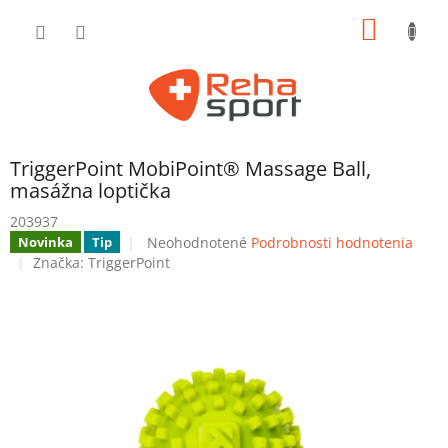
Prejsť
NÁKU
na
obsah
KOŠÍK
TriggerPoint MobiPoint® Massage Ball,
masážna loptička
203937
Priemerné
Neohodnotené
Podrobnosti hodnotenia
Novinka
Tip
hodnotenie
Značka:
TriggerPoint
produktu
je
0,0
z
5
hviezdičiek.