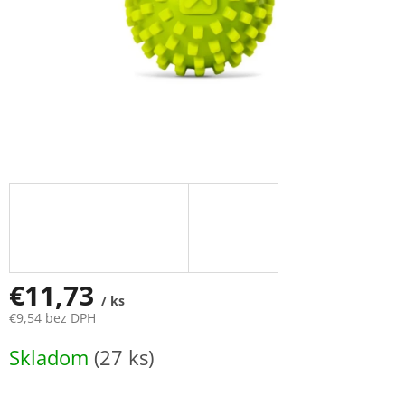
€11,73
/ ks
€9,54 bez DPH
Jednotková
Skladom
(27 ks)
cena: