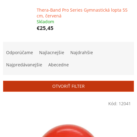
Thera-Band Pro Series Gymnastická lopta 55
cm, červená
Skladom
€25,45
R
a
Odporúčame
Najlacnejšie
Najdrahšie
d
e
Najpredávanejšie
Abecedne
n
i
e
OTVORIŤ FILTER
p
r
V
Kód:
12041
o
ý
d
p
u
i
k
s
t
p