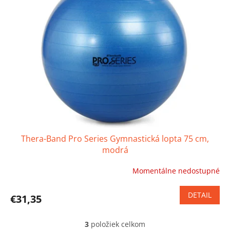
Thera-Band Pro Series Gymnastická lopta 75 cm,
modrá
Momentálne nedostupné
Priemerné
hodnotenie
produktu
DETAIL
€31,35
je
4,5
z
3
položiek celkom
O