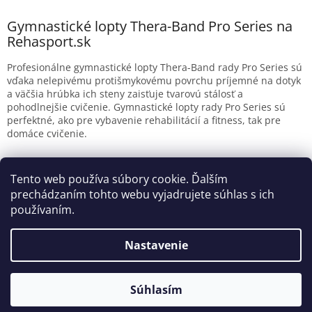
5
v
hviezdičiek.
l
Gymnastické lopty Thera-Band Pro Series na
á
Rehasport.sk
d
a
Profesionálne gymnastické lopty Thera-Band rady Pro Series sú
c
vďaka nelepivému protišmykovému povrchu príjemné na dotyk
i
a väčšia hrúbka ich steny zaisťuje tvarovú stálosť a
e
pohodlnejšie cvičenie. Gymnastické lopty rady Pro Series sú
p
perfektné, ako pre vybavenie rehabilitácií a fitness, tak pre
r
domáce cvičenie.
v
k
Z
y
á
Tento web používa súbory cookie. Ďalším
Reklamačný poriadok
Ochrana osobných údajov
v
p
prechádzaním tohto webu vyjadrujete súhlas s ich
ý
ä
p
používaním.
t
i
s
i
Nastavenie
u
Vytvoril Shoptet
e
Súhlasím
Copyright 2026
Rehasport.sk
. Všetky práva vyhradené.