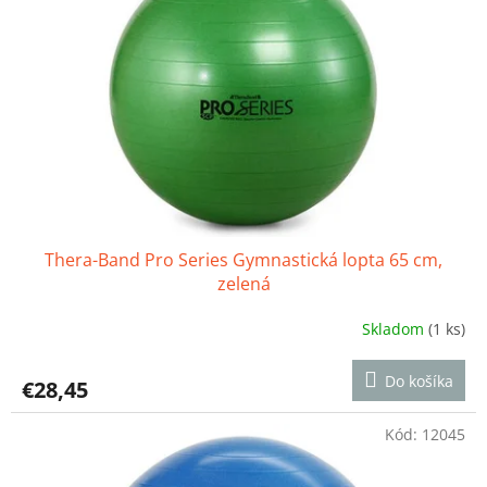
Thera-Band Pro Series Gymnastická lopta 65 cm,
zelená
Skladom
(1 ks)
Priemerné
hodnotenie
produktu
Do košíka
€28,45
je
4,6
z
Kód:
12045
5
hviezdičiek.