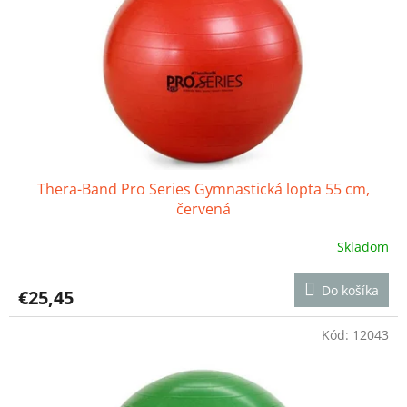
o
r
v
o
d
u
k
t
o
v
Thera-Band Pro Series Gymnastická lopta 55 cm,
červená
Skladom
Priemerné
hodnotenie
produktu
Do košíka
€25,45
je
4,9
z
Kód:
12043
5
hviezdičiek.