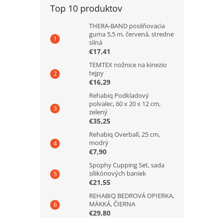
5
Top 10 produktov
hviezd
THERA-BAND posilňovacia
guma 5,5 m, červená, stredne
silná
€17,41
TEMTEX nožnice na kinezio
tejpy
€16,29
Rehabiq Podkladový
polvalec, 60 x 20 x 12 cm,
zelený
€35,25
Rehabiq Overball, 25 cm,
modrý
€7,90
Spophy Cupping Set, sada
silikónových baniek
€21,55
REHABIQ BEDROVÁ OPIERKA,
MÄKKÁ, ČIERNA
€29,80