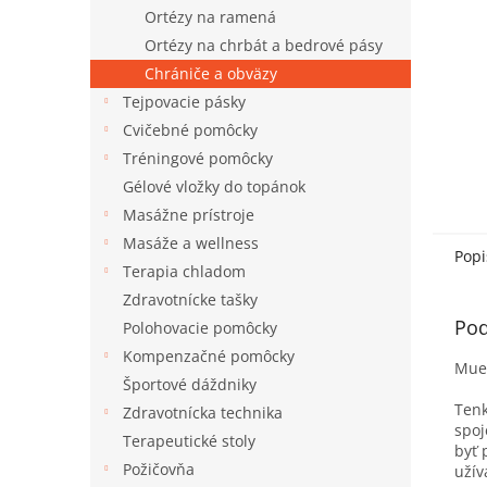
Ortézy na ramená
Ortézy na chrbát a bedrové pásy
Chrániče a obväzy
Tejpovacie pásky
Cvičebné pomôcky
Tréningové pomôcky
Gélové vložky do topánok
Masážne prístroje
Masáže a wellness
Popi
Terapia chladom
Zdravotnícke tašky
Pod
Polohovacie pomôcky
Kompenzačné pomôcky
Muel
Športové dáždniky
Tenk
Zdravotnícka technika
spoj
Terapeutické stoly
byť 
Požičovňa
užív