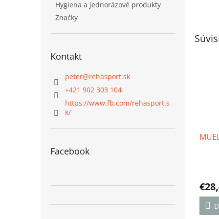
Hygiena a jednorázové produkty
Značky
Súvis
Kontakt
peter
@
rehasport.sk
+421 902 303 104
https://www.fb.com/rehasport.s
k/
MUELL
Facebook
Priem
hodno
€28
produ
je
5,0
D
z