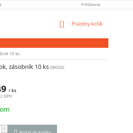
 ÚDAJOV
Prihlásenie
NÁKUPNÝ
Prázdny košík
KOŠÍK
bník 10 ks
ok, zásobník 10 ks
080202
49
/ ks
ez DPH
ová
dom
Pridať do košíka