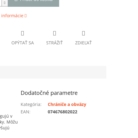
 informácie
OPÝTAŤ SA
STRÁŽIŤ
ZDIEĽAŤ
Dodatočné parametre
s
Kategória
:
Chrániče a obväzy
EAN
:
074676802022
ngujú v
nky. Môžu
yšujú