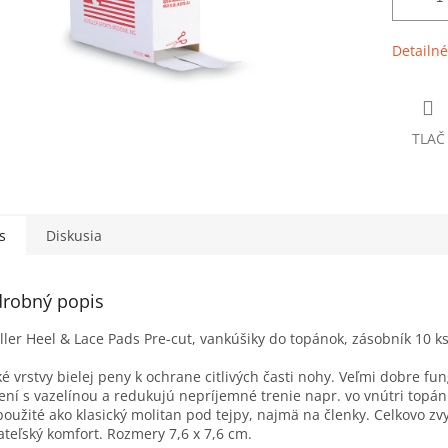
Detailné
TLAČ
s
Diskusia
robný popis
ler Heel & Lace Pads Pre-cut, vankúšiky do topánok, zásobník 10 k
é vrstvy bielej peny k ochrane citlivých časti nohy. Veľmi dobre fu
ení s vazelínou a redukujú nepríjemné trenie napr. vo vnútri topá
použité ako klasický molitan pod tejpy, najmä na členky. Celkovo zv
ateľský komfort. Rozmery 7,6 x 7,6 cm.