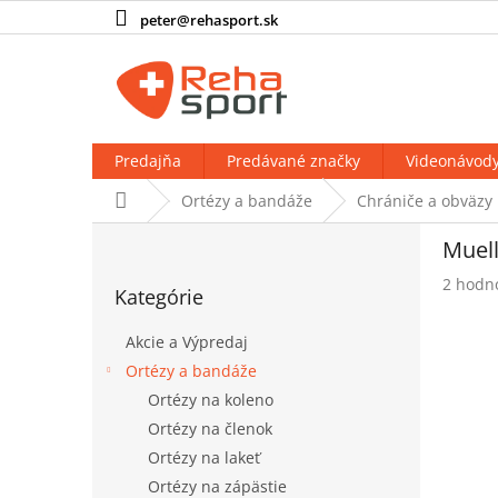
Prejsť
peter@rehasport.sk
na
obsah
Predajňa
Predávané značky
Videonávod
Domov
Ortézy a bandáže
Chrániče a obväzy
B
Muell
o
Preskočiť
č
Prieme
2 hodn
Kategórie
kategórie
n
hodnot
produk
ý
Akcie a Výpredaj
je
p
5,0
Ortézy a bandáže
a
z
Ortézy na koleno
n
5
e
Ortézy na členok
hviezdi
l
Ortézy na lakeť
Ortézy na zápästie