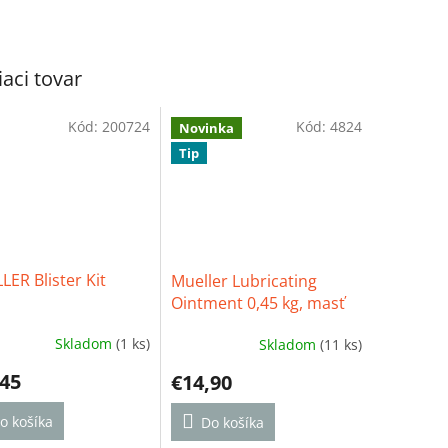
iaci tovar
Kód:
200724
Kód:
4824
Novinka
Tip
ER Blister Kit
Mueller Lubricating
Ointment 0,45 kg, masť
na prevenciu a liečbu
Skladom
(1 ks)
Skladom
(11 ks)
odrenín a pľuzgierov,
erné
Priemerné
tenie
hodnotenie
dóza so skrutkovacím
,45
€14,90
ktu
produktu
uzáverom
je
o košíka
5,0
Do košíka
z