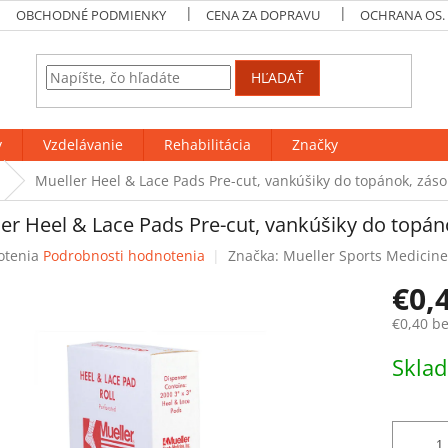
OBCHODNÉ PODMIENKY
CENA ZA DOPRAVU
OCHRANA OS.
HĽADAŤ
y
Vzdelávanie
Rehabilitácia
Značky
Mueller Heel & Lace Pads Pre-cut, vankúšiky do topánok, záso
er Heel & Lace Pads Pre-cut, vankúšiky do topán
rné
otenia
Podrobnosti hodnotenia
Značka:
Mueller Sports Medicine
enie
€0,
tu
€0,40 b
Jednotk
Skla
cena:
čiek.