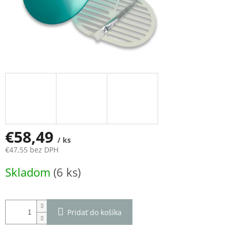
€58,49
/ ks
€47,55 bez DPH
Jednotková
Skladom
(6 ks)
cena:
Pridať do košíka