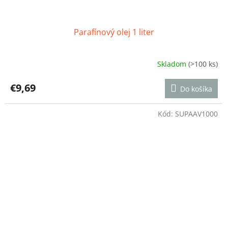
Parafínový olej 1 liter
Skladom
(>100 ks)
Priemerné
hodnotenie
produktu
€9,69
Do košíka
je
4,5
z
Kód:
SUPAAV1000
5
hviezdičiek.