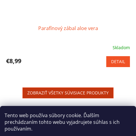
Parafínový zábal aloe vera
Skladom
Priemerné
hodnotenie
produktu
€8,99
DETAIL
je
5,0
z
5
hviezdičiek.
ZOBRAZIŤ VŠETKY SÚVISIACE PRODUKTY
Z
á
Tento web používa súbory cookie. Ďalším
Reklamačný poriadok
Ochrana osobných údajov
p
prechádzaním tohto webu vyjadrujete súhlas s ich
ä
používaním.
t