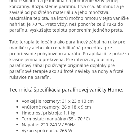
dobre skladná a je ideálna na ponorenie vždy jednej
končatiny. Rozpustenie parafínu trvá cca. 60 minút a je
závislé od použitého materiálu a jeho množstva.
Maximálna teplota, na ktorú možno hmotu v tejto vaničke
nahriať, je 70 °C. Preto vždy, než ponoríte celú ruku do
parafínu, vyskúšajte teplotu ponorením jedného prsta.
Táto terapia je ideálna ako parafínový zábal na ruky pre
manikérky alebo ako rehabilitačná procedúra pre
prehrievanie pohybového aparátu. Po aplikácii je pokožka
krásne jemná a prekrvená. Pre intenzívny a účinný
parafínový zábal používajte originálne doplnky pre
parafínové terapie ako sú froté návleky na nohy a froté
rukavice na parafín.
Technická špecifikácia parafínovej vaničky Home:
Vonkajšie rozmery: 31 x 23 x 13 cm
Vnútorné rozmery: 26 x 18 x 9 cm
Hmotnosť prístroja: 1,1 kg
Termostat: manuálny (55 - 70 °C)
Napätie: 220-240 V / 50Hz
Výkon spotrebiča: 265 W