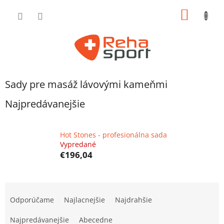
Prejsť
NÁKU
na
obsah
KOŠÍK
Sady pre masáž lávovými kameňmi
Najpredávanejšie
Hot Stones - profesionálna sada
Vypredané
€196,04
R
a
Odporúčame
Najlacnejšie
Najdrahšie
d
e
Najpredávanejšie
Abecedne