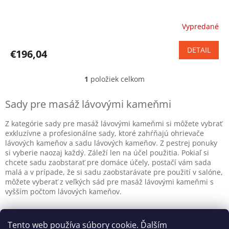
Vypredané
Priemerné
hodnotenie
produktu
DETAIL
€196,04
je
5,0
z
1
položiek celkom
O
5
v
hviezdičiek.
l
Sady pre masáž lávovými kameňmi
á
d
Z kategórie sady pre masáž lávovými kameňmi si môžete vybrať
a
exkluzívne a profesionálne sady, ktoré zahŕňajú ohrievače
c
lávových kameňov a sadu lávových kameňov. Z pestrej ponuky
i
si vyberie naozaj každý. Záleží len na účel použitia. Pokiaľ si
e
chcete sadu zaobstarať pre domáce účely, postačí vám sada
p
malá a v prípade, že si sadu zaobstarávate pre použití v salóne,
r
môžete vyberať z veľkých sád pre masáž lávovými kameňmi s
v
vyšším počtom lávových kameňov.
k
y
Z
v
á
Tento web používa súbory cookie. Ďalším
Reklamačný poriadok
Ochrana osobných údajov
ý