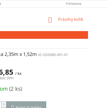
 ÚDAJOV
Prihlásenie
NÁKUPNÝ
Prázdny košík
KOŠÍK
ka 2,35m x 1,52m
SC-QSG085-001-01
6,85
/ ks
 bez DPH
ová
dom
(2 ks)
Pridať do košíka