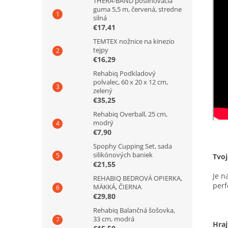
THERA-BAND posilňovacia
guma 5,5 m, červená, stredne
silná
€17,41
TEMTEX nožnice na kinezio
tejpy
€16,29
Rehabiq Podkladový
polvalec, 60 x 20 x 12 cm,
zelený
€35,25
Rehabiq Overball, 25 cm,
modrý
€7,90
Spophy Cupping Set, sada
silikónových baniek
Tvoj
€21,55
Je n
REHABIQ BEDROVÁ OPIERKA,
perf
MÄKKÁ, ČIERNA
€29,80
Rehabiq Balančná šošovka,
33 cm, modrá
Hraj