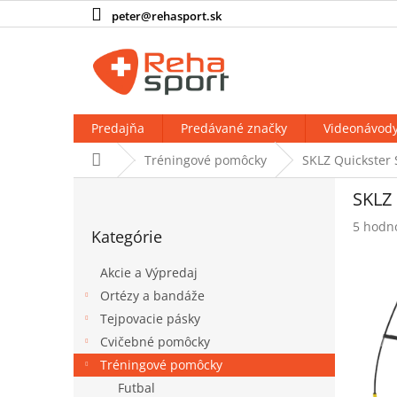
Prejsť
peter@rehasport.sk
na
obsah
Predajňa
Predávané značky
Videonávod
Domov
Tréningové pomôcky
SKLZ Quickster 
B
SKLZ 
o
Preskočiť
č
Prieme
5 hodn
Kategórie
kategórie
n
hodnot
produk
ý
Akcie a Výpredaj
je
p
4,2
Ortézy a bandáže
a
z
Tejpovacie pásky
n
5
e
Cvičebné pomôcky
hviezdi
l
Tréningové pomôcky
Futbal