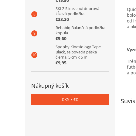
€15,50
SKLZ Slidez, outdoorová
Quic
kĺzavá podložka
bolo
€33,30
od i
a ok
Rehabiq Balančná podložka -
kopula
€9,60
Spophy Kinesiology Tape
Vyz
Black, tejpovacia páska
čierna, 5 cm x 5 m
Trén
€9,95
futb
a po
Nákupný košík
0
KS /
€0
Súvis