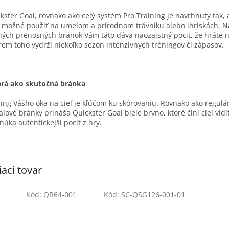
kster Goal, rovnako ako celý systém Pro Training je navrhnutý tak,
 možné použiť na umelom a prírodnom trávniku alebo ihriskách. Na
ných prenosných bránok Vám táto dáva naozajstný pocit, že hráte n
rem toho vydrží niekoľko sezón intenzívnych tréningov či zápasov.
erá ako skutočná bránka
ing Vášho oka na cieľ je kľúčom ku skórovaniu. Rovnako ako regulá
alové bránky prináša Quickster Goal biele brvno, ktoré činí cieľ vid
núka autentickejší pocit z hry.
iaci tovar
Kód:
QR64-001
Kód:
SC-QSG126-001-01