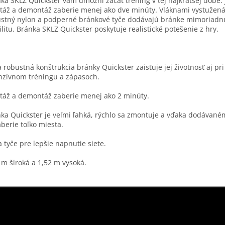
ka SKLZ Quickster vám umožní začať tréning v tej najkratšej dobe. 
áž a demontáž zaberie menej ako dve minúty. Vláknami vystužená
stný nylon a podperné bránkové tyče dodávajú bránke mimoriadn
ilitu. Bránka SKLZ Quickster poskytuje realistické potešenie z hry.
a robustná konštrukcia bránky Quickster zaisťuje jej životnosť aj pri
nzívnom tréningu a zápasoch.
áž a demontáž zaberie menej ako 2 minúty.
ka Quickster je veľmi ľahká, rýchlo sa zmontuje a vďaka dodávan
berie toľko miesta.
a tyče pre lepšie napnutie siete.
 m široká a 1,52 m vysoká.