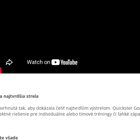
a najtvrdšia strela
avrhnutá tak, aby dokázala čeliť najtvrdším výstrelom. Quickster Goa
ektné riešenie pre individuálne alebo tímové tréningy či ľahké zápa
te všade