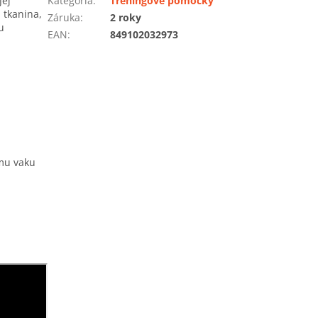
Jej
Kategória
:
Tréningové pomôcky
 tkanina,
Záruka
:
2 roky
u
EAN
:
849102032973
ému vaku