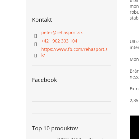
Brán
mont
robu
stab
Kontakt
peter
@
rehasport.sk
+421 902 303 104
Ultr
inte
https://www.fb.com/rehasport.s
k/
Mont
Brán
neza
Facebook
Extr
2,35
Top 10 produktov