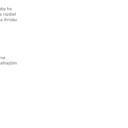
 aby ho
 rozdiel
a ihrisku
rne
iteľnejším