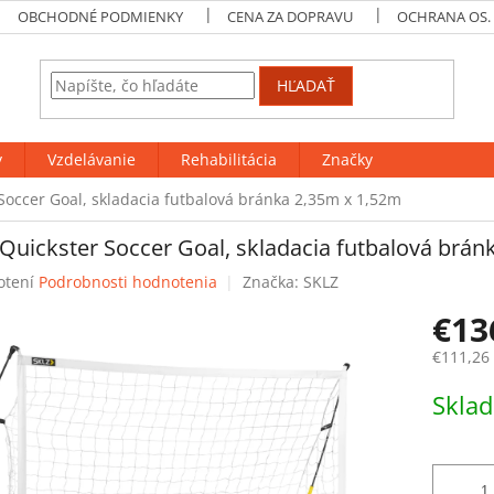
OBCHODNÉ PODMIENKY
CENA ZA DOPRAVU
OCHRANA OS.
HĽADAŤ
y
Vzdelávanie
Rehabilitácia
Značky
Soccer Goal, skladacia futbalová bránka 2,35m x 1,52m
Quickster Soccer Goal, skladacia futbalová brán
rné
otení
Podrobnosti hodnotenia
Značka:
SKLZ
enie
€13
tu
€111,26
Jednotk
Skla
cena:
čiek.