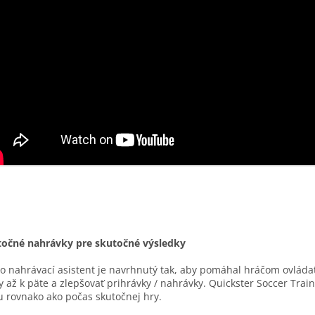
točné nahrávky pre skutočné výsledky
o nahrávací asistent je navrhnutý tak, aby pomáhal hráčom ovláda
y až k päte a zlepšovať prihrávky / nahrávky. Quickster Soccer Train
u rovnako ako počas skutočnej hry.