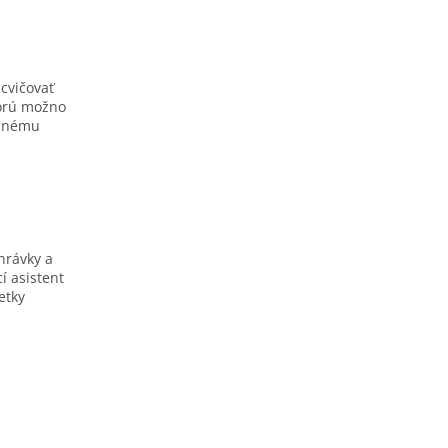
cvičovať
torú možno
vanému
hrávky a
í asistent
etky