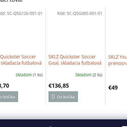
ód:
SC-QSG126-001-01
Kód:
SC-QSG085-001-01
Quickster Soccer
SKLZ Quickster Soccer
SKLZ You
 skladacia futbalová
Goal, skladacia futbalová
prenosná
ka 3,66m x 1,82m
bránka 2,35m x 1,52m
bránka
Skladom
(1 ks)
Skladom
(2 ks)
erné
Priemerné
Priemern
tenie
hodnotenie
hodnoten
3,70
€136,85
ktu
produktu
produktu
€49
je
je
o košíka
4,2
Do košíka
4,7
z
z
5
5
ičiek.
hviezdičiek.
hviezdičie
Reklamačný poriadok
Ochrana osobných údajov