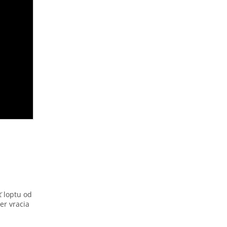
ť loptu od
er vracia