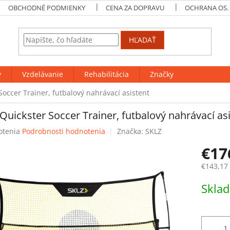
OBCHODNÉ PODMIENKY
CENA ZA DOPRAVU
OCHRANA OS.
HĽADAŤ
y
Vzdelávanie
Rehabilitácia
Značky
Soccer Trainer, futbalový nahrávací asistent
Quickster Soccer Trainer, futbalový nahrávací as
rné
otenia
Podrobnosti hodnotenia
Značka:
SKLZ
enie
€17
tu
€143,17
Jednotk
Skla
cena:
čiek.