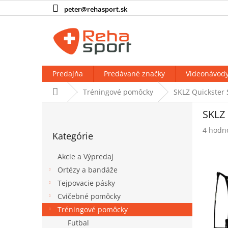
Prejsť
peter@rehasport.sk
na
obsah
Predajňa
Predávané značky
Videonávod
Domov
Tréningové pomôcky
SKLZ Quickster 
B
SKLZ 
o
Preskočiť
č
Prieme
4 hodn
Kategórie
kategórie
n
hodnot
produk
ý
Akcie a Výpredaj
je
p
5,0
Ortézy a bandáže
a
z
Tejpovacie pásky
n
5
e
Cvičebné pomôcky
hviezdi
l
Tréningové pomôcky
Futbal