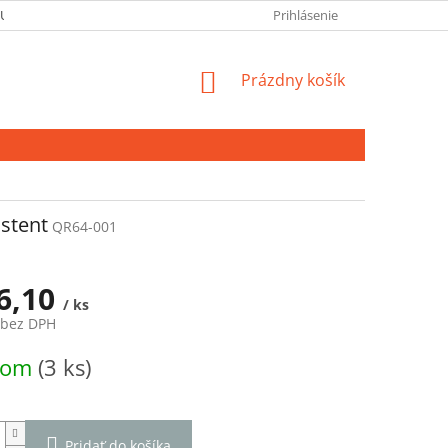
 ÚDAJOV
Prihlásenie
NÁKUPNÝ
Prázdny košík
KOŠÍK
istent
QR64-001
6,10
/ ks
 bez DPH
ová
dom
(3 ks)
Pridať do košíka