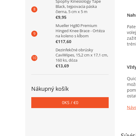
Spophy Kinesiology Tape
Black, tejpovacia páska
čierna, 5 cm x 5 m
Nahr
€9,95
Mueller Hg80 Premium
Pate
Hinged Knee Brace - Ortéza
vole
na koleno s kĺbom
zaži
€117,60
trén
Dezinfekčné obrúsky
CaviWipes, 15,2 cm x 17,1 cm,
160 ks, dóza
€13,69
Vždy
Quic
možn
Nákupný košík
pomá
osta
0
KS /
€0
Návo
Súvis