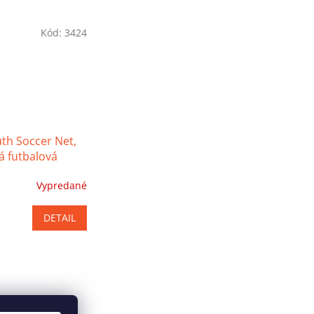
Kód:
3424
th Soccer Net,
 futbalová
Vypredané
é
ie
DETAIL
k.