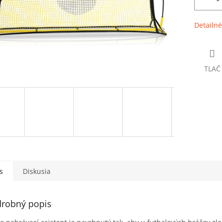
Detailné
TLAČ
s
Diskusia
robný popis