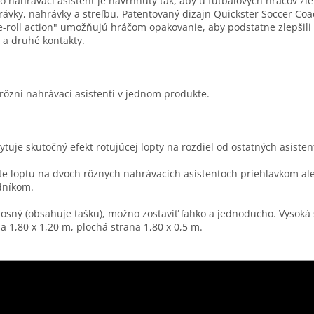
o nahrávací asistent je navrhnutý tak, aby u futbalových hráčov zle
rávky, nahrávky a streľbu. Patentovaný dizajn Quickster Soccer Coa
e-roll action" umožňujú hráčom opakovanie, aby podstatne zlepšili 
 a druhé kontakty.
rôzni nahrávací asistenti v jednom produkte.
ytuje skutočný efekt rotujúcej lopty na rozdiel od ostatných asisten
te loptu na dvoch rôznych nahrávacích asistentoch priehlavkom al
dníkom.
osný (obsahuje tašku), možno zostaviť ľahko a jednoducho. Vysoká
a 1,80 x 1,20 m, plochá strana 1,80 x 0,5 m.