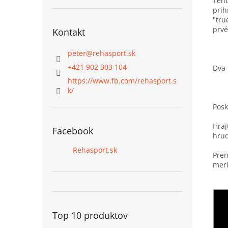
Tent
prih
"tru
prvé
Kontakt
peter
@
rehasport.sk
+421 902 303 104
Dva 
https://www.fb.com/rehasport.s
k/
Posk
Hraj
Facebook
hru
Rehasport.sk
Pren
meri
Top 10 produktov