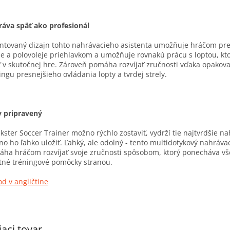
áva späť ako profesionál
ntovaný dizajn tohto nahrávacieho asistenta umožňuje hráčom pre
je a polovoleje priehlavkom a umožňuje rovnakú prácu s loptou, k
ť v skutočnej hre. Zároveň pomáha rozvíjať zručnosti vďaka opako
ingu presnejšieho ovládania lopty a tvrdej strely.
 pripravený
kster Soccer Trainer možno rýchlo zostaviť, vydrží tie najtvrdšie na
o ho ľahko uložiť. Ľahký, ale odolný - tento multidotykový nahrávac
ha hráčom rozvíjať svoje zručnosti spôsobom, ktorý ponecháva vš
tné tréningové pomôcky stranou.
d v angličtine
iaci tovar