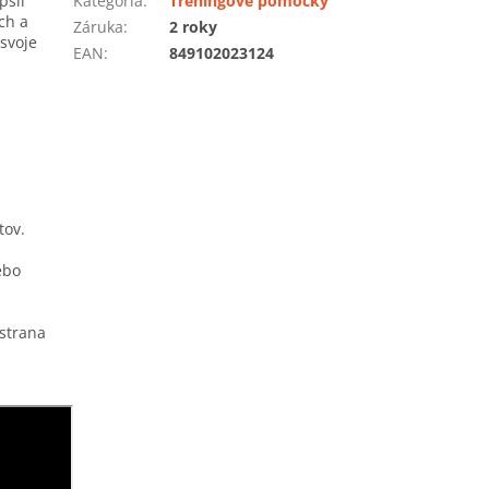
pšil
Kategória
:
Tréningové pomôcky
ch a
Záruka
:
2 roky
svoje
EAN
:
849102023124
tov.
ebo
 strana