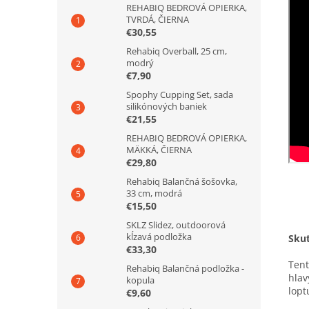
REHABIQ BEDROVÁ OPIERKA,
TVRDÁ, ČIERNA
€30,55
Rehabiq Overball, 25 cm,
modrý
€7,90
Spophy Cupping Set, sada
silikónových baniek
€21,55
REHABIQ BEDROVÁ OPIERKA,
MÄKKÁ, ČIERNA
€29,80
Rehabiq Balančná šošovka,
33 cm, modrá
€15,50
SKLZ Slidez, outdoorová
kĺzavá podložka
Sku
€33,30
Tent
Rehabiq Balančná podložka -
hlav
kopula
lopt
€9,60