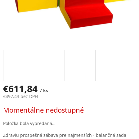
€611,84
/ ks
€497,43 bez DPH
Jednotková
Momentálne nedostupné
cena:
Položka bola vypredaná…
Zdraviu prospešná zábava pre najmenších - balančná sada