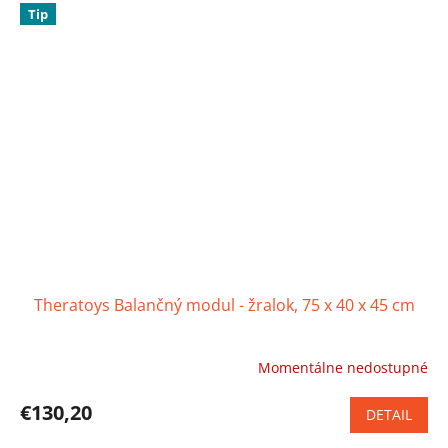
Tip
Theratoys Balančný modul - žralok, 75 x 40 x 45 cm
Momentálne nedostupné
Priemerné
hodnotenie
produktu
€130,20
DETAIL
je
5,0