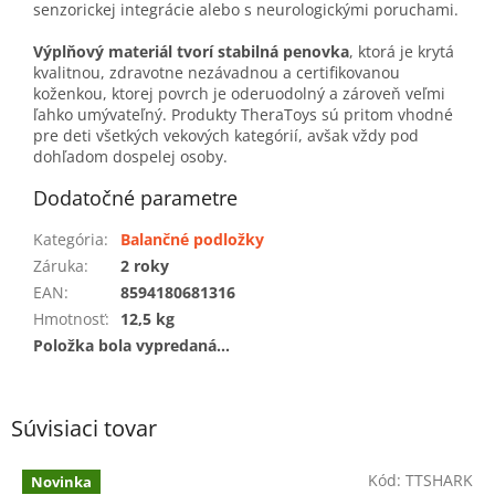
senzorickej integrácie alebo s neurologickými poruchami.
Výplňový materiál tvorí stabilná penovka
, ktorá je krytá
kvalitnou, zdravotne nezávadnou a certifikovanou
koženkou, ktorej povrch je oderuodolný a zároveň veľmi
ľahko umývateľný. Produkty TheraToys sú pritom vhodné
pre deti všetkých vekových kategórií, avšak vždy pod
dohľadom dospelej osoby.
Dodatočné parametre
Kategória
:
Balančné podložky
Záruka
:
2 roky
EAN
:
8594180681316
Hmotnosť
:
12,5 kg
Položka bola vypredaná…
Súvisiaci tovar
Kód:
TTSHARK
Novinka