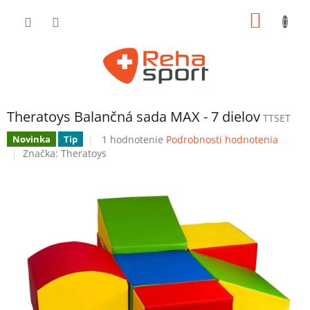
Prejsť
NÁKU
na
obsah
KOŠÍK
Theratoys Balančná sada MAX - 7 dielov
TTSET
Priemerné
1 hodnotenie
Podrobnosti hodnotenia
Novinka
Tip
hodnotenie
Značka:
Theratoys
produktu
je
5,0
z
5
hviezdičiek.