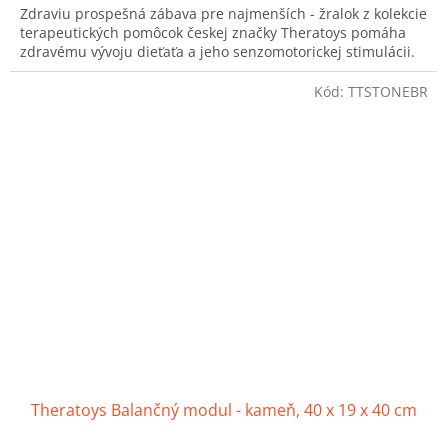
Zdraviu prospešná zábava pre najmenších - žralok z kolekcie
z
terapeutických pomôcok českej značky Theratoys pomáha
5
zdravému vývoju dieťaťa a jeho senzomotorickej stimulácii.
hviezdičiek.
Kód:
TTSTONEBR
Theratoys Balančný modul - kameň, 40 x 19 x 40 cm