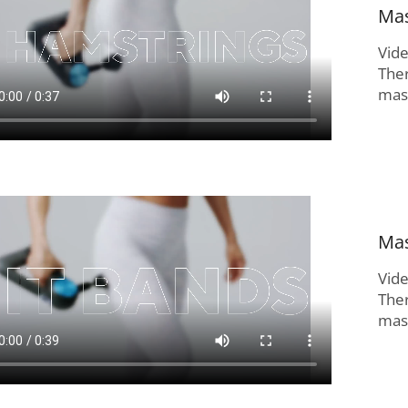
Mas
Vid
The
masí
Mas
Vid
The
masí