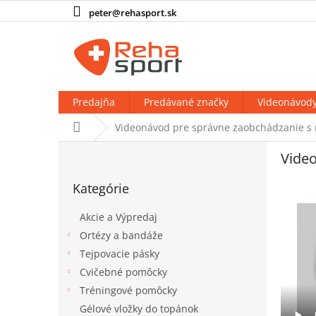
Prejsť
peter@rehasport.sk
na
obsah
Predajňa
Predávané značky
Videonávod
Domov
Videonávod pre správne zaobchádzanie 
B
Vide
o
Preskočiť
č
Kategórie
kategórie
n
ý
Akcie a Výpredaj
p
Ortézy a bandáže
a
Tejpovacie pásky
n
e
Cvičebné pomôcky
l
Tréningové pomôcky
Gélové vložky do topánok