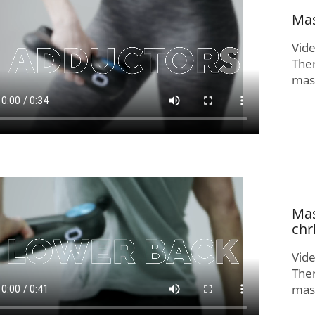
Mas
Vid
The
masí
Mas
chr
Vid
The
masí