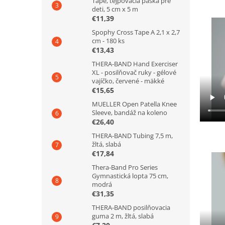
Tape, tejpovacia páska pre
deti, 5 cm x 5 m
€11,39
Spophy Cross Tape A 2,1 x 2,7
cm - 180 ks
€13,43
THERA-BAND Hand Exerciser
XL - posilňovač ruky - gélové
vajíčko, červené - mäkké
€15,65
MUELLER Open Patella Knee
Sleeve, bandáž na koleno
€26,40
THERA-BAND Tubing 7,5 m,
žltá, slabá
€17,84
Thera-Band Pro Series
Gymnastická lopta 75 cm,
modrá
€31,35
THERA-BAND posilňovacia
guma 2 m, žltá, slabá