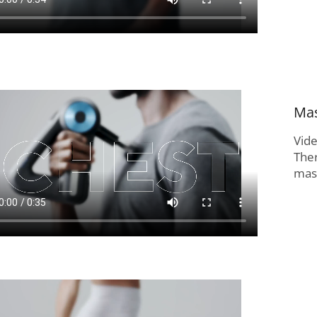
Mas
Vid
The
masí