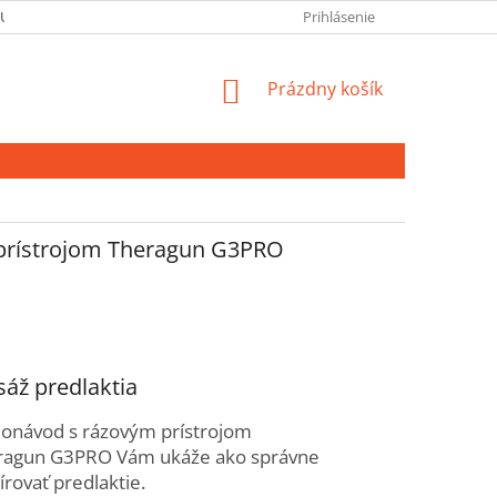
 ÚDAJOV
Prihlásenie
NÁKUPNÝ
Prázdny košík
KOŠÍK
prístrojom Theragun G3PRO
áž predlaktia
eonávod s rázovým prístrojom
ragun G3PRO Vám ukáže ako správne
rovať predlaktie.