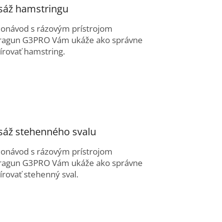
áž hamstringu
eonávod s rázovým prístrojom
ragun G3PRO Vám ukáže ako správne
rovať hamstring.
áž stehenného svalu
eonávod s rázovým prístrojom
ragun G3PRO Vám ukáže ako správne
rovať stehenný sval.