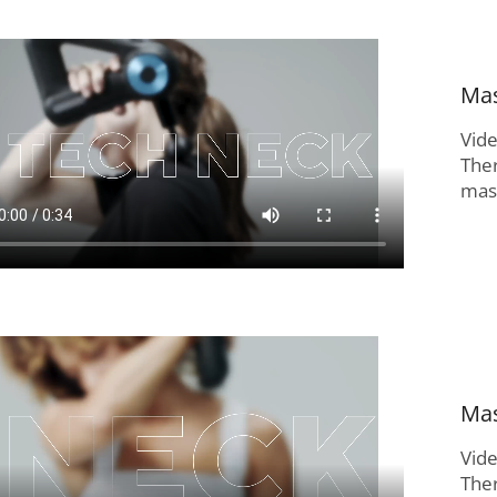
Mas
Vid
The
masí
Mas
Vid
The