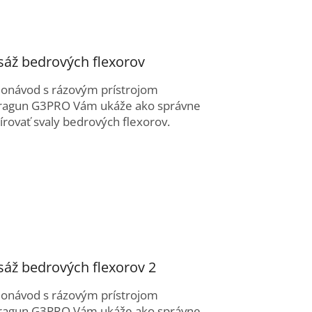
áž bedrových flexorov
eonávod s rázovým prístrojom
ragun G3PRO Vám ukáže ako správne
rovať svaly bedrových flexorov.
áž bedrových flexorov 2
eonávod s rázovým prístrojom
ragun G3PRO Vám ukáže ako správne