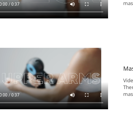
masí
Mas
Vid
The
masí