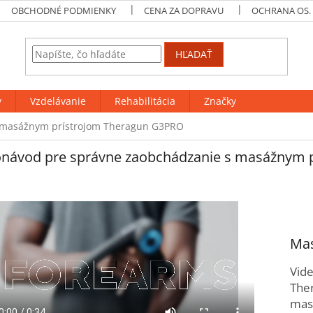
OBCHODNÉ PODMIENKY
CENA ZA DOPRAVU
OCHRANA OS.
HĽADAŤ
y
Vzdelávanie
Rehabilitácia
Značky
s masážnym prístrojom Theragun G3PRO
onávod pre správne zaobchádzanie s masážnym 
Mas
Vid
The
masí