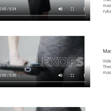
mas
ruk
Mas
Vid
The
masí