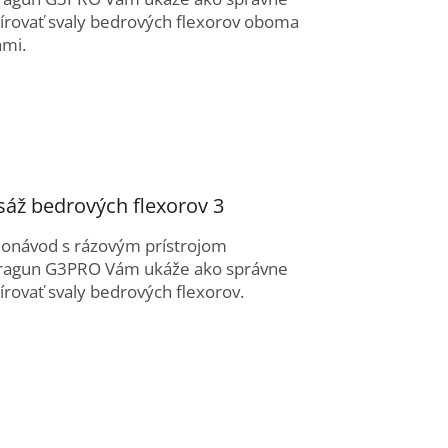
írovať svaly bedrových flexorov oboma
ami.
áž bedrových flexorov 3
eonávod s rázovým prístrojom
ragun G3PRO Vám ukáže ako správne
rovať svaly bedrových flexorov.