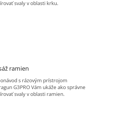
rovať svaly v oblasti krku.
áž ramien
eonávod s rázovým prístrojom
ragun G3PRO Vám ukáže ako správne
rovať svaly v oblasti ramien.