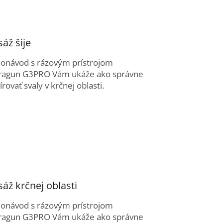
áž šije
eonávod s rázovým prístrojom
ragun G3PRO Vám ukáže ako správne
rovať svaly v krčnej oblasti.
áž krčnej oblasti
eonávod s rázovým prístrojom
ragun G3PRO Vám ukáže ako správne