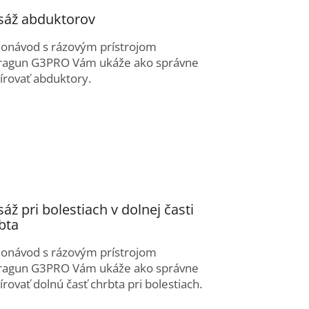
áž abduktorov
eonávod s rázovým prístrojom
ragun G3PRO Vám ukáže ako správne
rovať abduktory.
áž pri bolestiach v dolnej časti
bta
eonávod s rázovým prístrojom
ragun G3PRO Vám ukáže ako správne
rovať dolnú časť chrbta pri bolestiach.