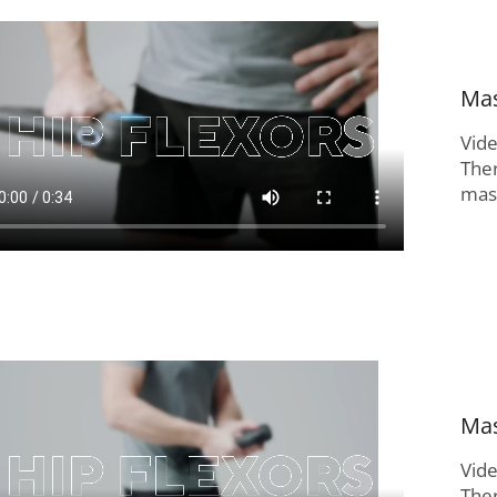
Mas
Vid
The
masí
Mas
Vid
The