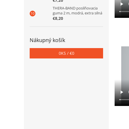
€7,20
THERA-BAND posilňovacia
guma 2 m, modrá, extra silná
€8,20
Nákupný košík
0
KS /
€0