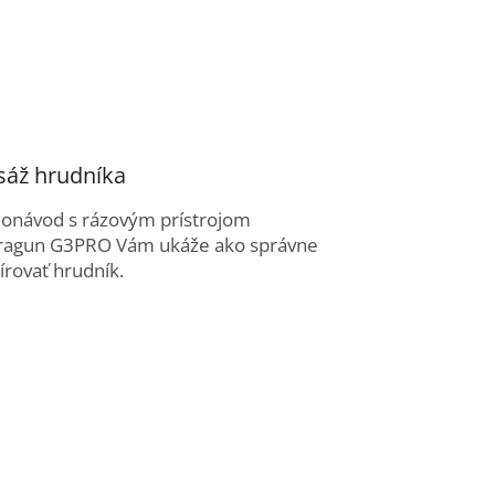
áž hrudníka
eonávod s rázovým prístrojom
ragun G3PRO Vám ukáže ako správne
rovať hrudník.