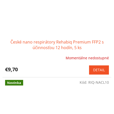
České nano respirátory Rehabiq Premium FFP2 s
účinnosťou 12 hodín, 5 ks
Momentálne nedostupné
Priemerné
hodnotenie
produktu
€9,70
DETAIL
je
4,0
Kód:
RIQ-NACL10
z
Novinka
5
hviezdičiek.