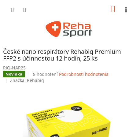
Prejsť
NÁKU
na
obsah
KOŠÍK
České nano respirátory Rehabiq Premium
FFP2 s účinnosťou 12 hodín, 25 ks
RIQ-NAR25
Priemerné
8 hodnotení
Podrobnosti hodnotenia
Novinka
hodnotenie
Značka:
Rehabiq
produktu
je
4,1
z
5
hviezdičiek.