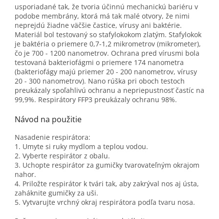
usporiadané tak, že tvoria účinnú mechanickú bariéru v
podobe membrány, ktorá má tak malé otvory, že nimi
neprejdú žiadne väčšie častice, vírusy ani baktérie.
Materiál bol testovaný so stafylokokom zlatým. Stafylokok
je baktéria o priemere 0,7-1,2 mikrometrov (mikrometer),
čo je 700 - 1200 nanometrov. Ochrana pred vírusmi bola
testovaná bakteriofágmi o priemere 174 nanometra
(bakteriofágy majú priemer 20 - 200 nanometrov, vírusy
20 - 300 nanometrov). Nano rúška pri oboch testoch
preukázaly spoľahlivú ochranu a nepriepustnosť častíc na
99,9%. Respirátory FFP3 preukázaly ochranu 98%.
Návod na použitie
Nasadenie respirátora:
1. Umyte si ruky mydlom a teplou vodou.
2. Vyberte respirátor z obalu.
3. Uchopte respirátor za gumičky tvarovateľným okrajom
nahor.
4. Priložte respirátor k tvári tak, aby zakrýval nos aj ústa,
zaháknite gumičky za uši.
5. Vytvarujte vrchný okraj respirátora podľa tvaru nosa.