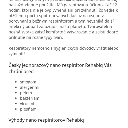
na každodenné použitie. Má garantovanú účinnosť až 12
hodín, ktorá nie je ovplyvnená ani pri zvlhnutí, čo vedie k
nižšiemu počtu spotrebovaných kusov na osobu v
porovnaní s bežným respirátorom a tým nevzniká ďalší
infekčný odpad zaťažujúci našu planétu. Tvarovateľná
nosná svorka zaistí komfortné vytvarovanie a zaistí dobré
priľnutie na rôzne typy tvárí.
Respirátory nemožno z hygienických dôvodov vrátiť alebo
vymeniť!
Český jednorazový nano respirátor Rehabiq Vás
chráni pred
smogom
alergénmi
peľom
baktériami
vírusmi
plesňami
Výhody nano respirátorov Rehabiq