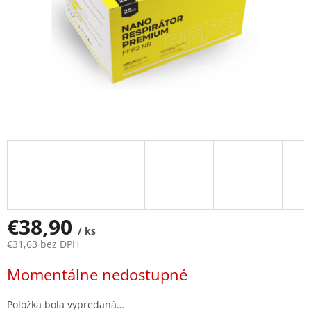
€38,90
/ ks
€31,63 bez DPH
Jednotková
Momentálne nedostupné
cena:
Položka bola vypredaná…