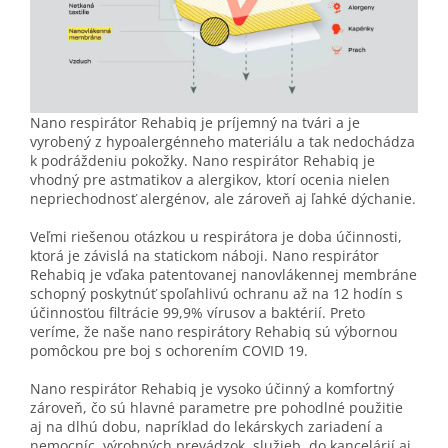
Nano respirátor Rehabiq je príjemný na tvári a je
vyrobený z hypoalergénneho materiálu a tak nedochádza
k podráždeniu pokožky. Nano respirátor Rehabiq je
vhodný pre astmatikov a alergikov, ktorí ocenia nielen
nepriechodnosť alergénov, ale zároveň aj ľahké dýchanie.
Veľmi riešenou otázkou u respirátora je doba účinnosti,
ktorá je závislá na statickom náboji. Nano respirátor
Rehabiq je vďaka patentovanej nanovlákennej membráne
schopný poskytnúť spoľahlivú ochranu až na 12 hodín s
účinnosťou filtrácie 99,9% vírusov a baktérií. Preto
veríme, že naše nano respirátory Rehabiq sú výbornou
pomôckou pre boj s ochorením COVID 19.
Nano respirátor Rehabiq je vysoko účinný a komfortný
zároveň, čo sú hlavné parametre pre pohodlné použitie
aj na dlhú dobu, napríklad do lekárskych zariadení a
nemocníc, výrobných prevádzok, služieb, do kancelárií aj