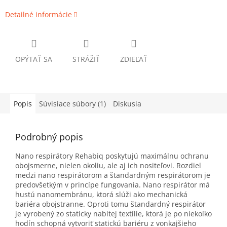
Detailné informácie
OPÝTAŤ SA
STRÁŽIŤ
ZDIEĽAŤ
Popis
Súvisiace súbory (1)
Diskusia
Podrobný popis
Nano respirátory Rehabiq poskytujú maximálnu ochranu
obojsmerne, nielen okoliu, ale aj ich nositeľovi. Rozdiel
medzi nano respirátorom a štandardným respirátorom je
predovšetkým v princípe fungovania. Nano respirátor má
hustú nanomembránu, ktorá slúži ako mechanická
bariéra obojstranne. Oproti tomu štandardný respirátor
je vyrobený zo staticky nabitej textílie, ktorá je po niekoľko
hodín schopná vytvoriť statickú bariéru z vonkajšieho