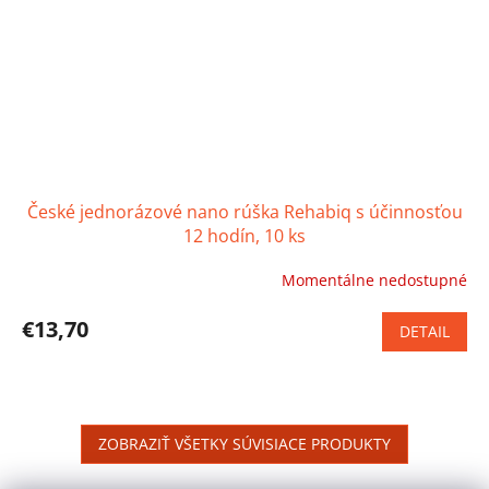
České jednorázové nano rúška Rehabiq s účinnosťou
12 hodín, 10 ks
Momentálne nedostupné
Priemerné
hodnotenie
produktu
€13,70
DETAIL
je
3,9
z
5
hviezdičiek.
ZOBRAZIŤ VŠETKY SÚVISIACE PRODUKTY