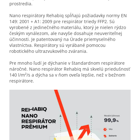
prostredia.
Nano respirátory Rehabiq spĺňajú požiadavky normy EN
149: 2001 + A1: 2009 pre respirátor triedy FFP2. Sú
vyrobené z jedinečného materiálu, ktorý je nielen rýdzo
českým vynálezom, ale navyše dosahuje neuveriteľnej
účinnosti. Je patentovaný na Úrade priemyselného
vlastníctva. Respirátory sú vyrábané pomocou
robotického ultrazvukového zvárania.
Pre mnoho ľudí je dýchanie v štandardnom respirátore
náročné. Nano respirátor Rehabiq má skvelú priedušnosť
140 l/m²/s a dýcha sa v ňom oveľa lepšie, než v bežnom
respirátore.