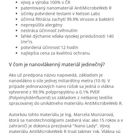
vývoj a výroba 100% v ČR
patentovaný nanomateriál AntiMicrobeWeb R
účinky potvrdené testami v Nelson Labs
účinná filtrácia zachytí 99,9% vírusov a baktérií
neprepúšťa alergény
nestráca účinnosť zvlhnutím
ľahké dýchanie vďaka vysokej priedušnosti 140
l/m²/s
potvrdená účinnosť 12 hodín
najlepšia cena za kvalitnú ochranu
V čom je nanovlákenný materiál jedinečný?
Ako už predpona názvu napovedá, základom je
nanovlákno o sile jednej miliardtiny metra (10-9). V
prípade jednorazových nano rúšok sa jedná o vlákna
vytvorené z 99,9% polypropylénu a 0,1% PVDF
(Polyvinylidénfluorid) so základom z netkanej textílie
spracovanej do unikátneho materiálu AntiMicrobeWeb R.
Autorkou tohto materiálu je Ing. Marcela Munzarová,
ktorá sa nanotechnológiami zaoberá viac ako 15 rokov a v
zahraničí je dokonca prezývaná "Nano Lady". Vývoj
materiálu AntiMicrobeWeb R trval takmer rok. Vlákna sú