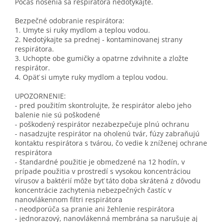
Počas nosenia sa respirátora nedotýkajte.
Bezpečné odobranie respirátora:
1. Umyte si ruky mydlom a teplou vodou.
2. Nedotýkajte sa prednej - kontaminovanej strany
respirátora.
3. Uchopte obe gumičky a opatrne zdvihnite a zložte
respirátor.
4. Opäť si umyte ruky mydlom a teplou vodou.
UPOZORNENIE:
- pred použitím skontrolujte, že respirátor alebo jeho
balenie nie sú poškodené
- poškodený respirátor nezabezpečuje plnú ochranu
- nasadzujte respirátor na oholenú tvár, fúzy zabraňujú
kontaktu respirátora s tvárou, čo vedie k zníženej ochrane
respirátora
- štandardné použitie je obmedzené na 12 hodín, v
prípade použitia v prostredí s vysokou koncentráciou
vírusov a baktérií môže byť táto doba skrátená z dôvodu
koncentrácie zachytenia nebezpečných častíc v
nanovlákennom filtri respirátora
- neodporúča sa pranie ani žehlenie respirátora
- jednorazový, nanovlákenná membrána sa narušuje aj