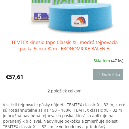
TEMTEX kinesio tape Classic XL, modrá tejpovacia
páska 5cm x 32m - EKONOMICKÉ BALENIE
Skladom
(47 ks)
Priemerné
hodnotenie
produktu
Do košíka
€57,61
je
5,0
z
2
položiek celkom
O
5
v
hviezdičiek.
l
V sekcií tejpovacie pásky nájdete TEMTEX classic XL ­ 32 m, ktoré
á
sú roztiahnuteľné až na 150 – 160%. TEMTEX classic XL – 32 m
d
je pružná bavlnená tejpovacia páska, ktorá sa aplikuje na
a
poranený kĺb či sval. Nadvihuje pokožku a zmierňuje bolesť.
c
TEMTEX classic XL – 32 cm je vodeodolný a priedušný.