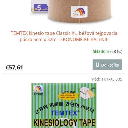
k
t
o
v
TEMTEX kinesio tape Classic XL, béžová tejpovacia
páska 5cm x 32m - EKONOMICKÉ BALENIE
Skladom
(58 ks)
Priemerné
hodnotenie
produktu
Do košíka
€57,61
je
5,0
z
Kód:
TKT-XL 005
5
hviezdičiek.