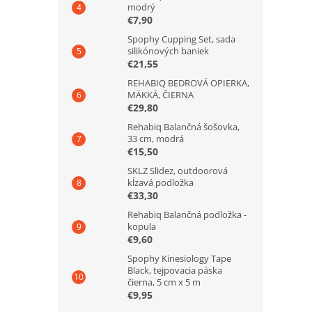
modrý
€7,90
Spophy Cupping Set, sada
silikónových baniek
€21,55
REHABIQ BEDROVÁ OPIERKA,
MÄKKÁ, ČIERNA
€29,80
Rehabiq Balančná šošovka,
33 cm, modrá
€15,50
SKLZ Slidez, outdoorová
kĺzavá podložka
€33,30
Rehabiq Balančná podložka -
kopula
€9,60
Spophy Kinesiology Tape
Black, tejpovacia páska
čierna, 5 cm x 5 m
€9,95