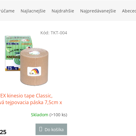
rúčame
Najlacnejšie
Najdrahšie
Najpredávanejšie
Abece
Kód:
TKT-004
X kinesio tape Classic,
á tejpovacia páska 7,5cm x
Skladom
(>100 ks)
erné
tenie
ktu
Do košíka
,25