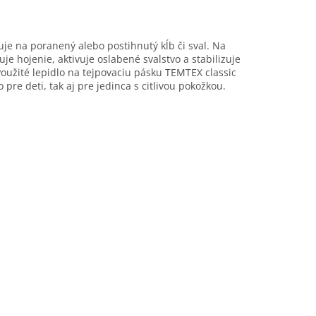
uje na poranený alebo postihnutý kĺb či sval. Na
je hojenie, aktivuje oslabené svalstvo a stabilizuje
 Použité lepidlo na tejpovaciu pásku TEMTEX classic
re deti, tak aj pre jedinca s citlivou pokožkou.