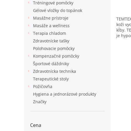
5,0
Tréningové pomôcky
z
Gélové vložky do topánok
5
Masážne prístroje
TEMTEX 
hviezd
koži vy
Masáže a wellness
kĺby. T
Terapia chladom
je hypo
Zdravotnícke tašky
Polohovacie pomôcky
Kompenzačné pomôcky
Športové dáždniky
Zdravotnícka technika
Terapeutické stoly
Požičovňa
Hygiena a jednorázové produkty
Značky
Cena