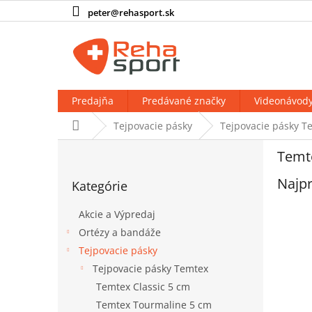
Prejsť
peter@rehasport.sk
na
obsah
Predajňa
Predávané značky
Videonávod
Domov
Tejpovacie pásky
Tejpovacie pásky T
B
Temte
o
Preskočiť
č
Najpr
Kategórie
kategórie
n
ý
Akcie a Výpredaj
p
Ortézy a bandáže
a
Tejpovacie pásky
n
e
Tejpovacie pásky Temtex
l
Temtex Classic 5 cm
Temtex Tourmaline 5 cm