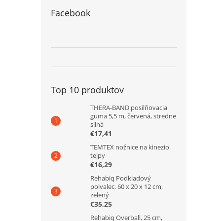
Facebook
Top 10 produktov
THERA-BAND posilňovacia
guma 5,5 m, červená, stredne
silná
€17,41
TEMTEX nožnice na kinezio
tejpy
€16,29
Rehabiq Podkladový
polvalec, 60 x 20 x 12 cm,
zelený
€35,25
Rehabiq Overball, 25 cm,