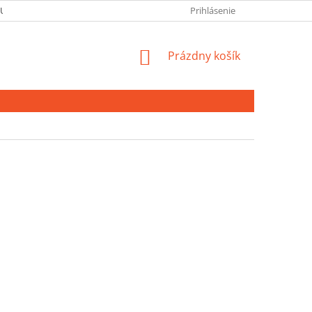
 ÚDAJOV
Prihlásenie
NÁKUPNÝ
Prázdny košík
KOŠÍK