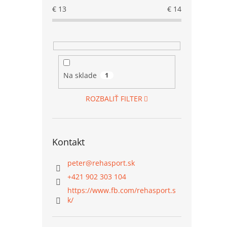
€
13
€
14
Na sklade
1
ROZBALIŤ FILTER
Kontakt
peter
@
rehasport.sk
+421 902 303 104
https://www.fb.com/rehasport.s
k/