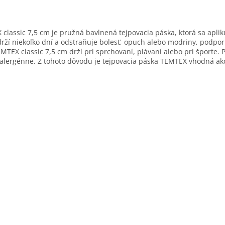
O
v
classic 7,5 cm je pružná bavlnená tejpovacia páska, ktorá sa aplik
ičiek.
l
drží niekoľko dní a odstraňuje bolesť, opuch alebo modriny, podporu
á
EMTEX classic 7,5 cm drží pri sprchovaní, plávaní alebo pri športe.
d
alergénne. Z tohoto dôvodu je tejpovacia páska TEMTEX vhodná ako p
a
c
i
e
p
r
v
k
y
v
ý
p
i
s
u