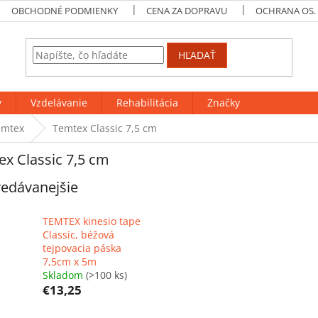
OBCHODNÉ PODMIENKY
CENA ZA DOPRAVU
OCHRANA OS.
HĽADAŤ
y
Vzdelávanie
Rehabilitácia
Značky
emtex
Temtex Classic 7,5 cm
x Classic 7,5 cm
edávanejšie
TEMTEX kinesio tape
Classic, béžová
tejpovacia páska
7,5cm x 5m
Skladom
(>100 ks)
€13,25