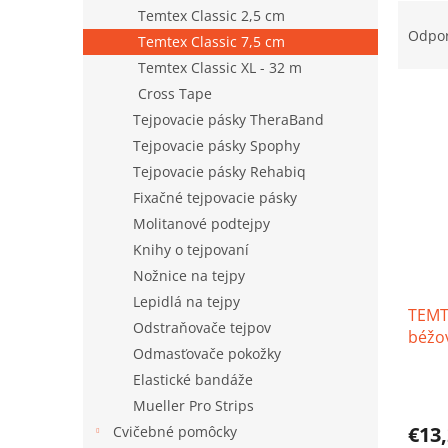
R
Temtex Classic 2,5 cm
a
Odpo
Temtex Classic 7,5 cm
d
Temtex Classic XL - 32 m
e
V
Cross Tape
n
ý
i
Tejpovacie pásky TheraBand
p
e
Tejpovacie pásky Spophy
i
p
Tejpovacie pásky Rehabiq
s
r
Fixačné tejpovacie pásky
p
o
Molitanové podtejpy
r
d
o
u
Knihy o tejpovaní
d
k
Nožnice na tejpy
u
t
Lepidlá na tejpy
k
TEMTE
o
Odstraňovače tejpov
t
béžov
v
Odmasťovače pokožky
o
5m
v
Elastické bandáže
Priem
hodno
Mueller Pro Strips
produ
€13
Cvičebné pomôcky
je