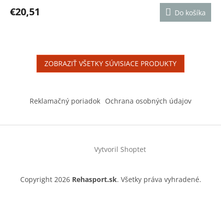
produktu
€20,51
Do košíka
je
4,8
z
5
hviezdičiek.
ZOBRAZIŤ VŠETKY SÚVISIACE PRODUKTY
Z
á
Reklamačný poriadok
Ochrana osobných údajov
p
ä
t
i
Vytvoril Shoptet
e
Copyright 2026
Rehasport.sk
. Všetky práva vyhradené.