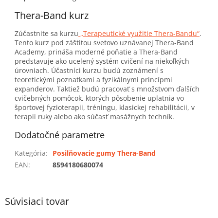
Thera-Band kurz
Zúčastnite sa kurzu
„Terapeutické využitie Thera-Bandu“
.
Tento kurz pod záštitou svetovo uznávanej Thera-Band
Academy, prináša moderné poňatie a Thera-Band
predstavuje ako ucelený systém cvičení na niekoľkých
úrovniach. Účastníci kurzu budú zoznámení s
teoretickými poznatkami a fyzikálnymi princípmi
expanderov. Taktiež budú pracovať s množstvom ďalších
cvičebných pomôcok, ktorých pôsobenie uplatnia vo
športovej fyzioterapii, tréningu, klasickej rehabilitácii, v
terapii ruky alebo ako súčasť masážnych techník.
Dodatočné parametre
Kategória
:
Posilňovacie gumy Thera-Band
EAN
:
8594180680074
Súvisiaci tovar