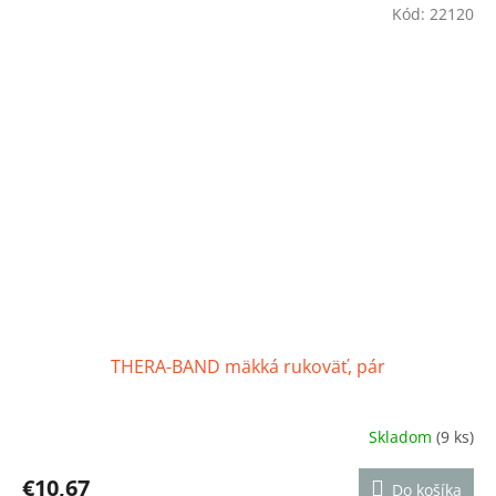
Kód:
22120
THERA-BAND mäkká rukoväť, pár
Skladom
(9 ks)
Priemerné
hodnotenie
produktu
€10,67
Do košíka