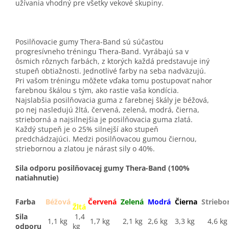
užívania vhodný pre všetky vekové skupiny.
Posilňovacie gumy Thera-Band sú súčasťou
progresívneho tréningu Thera-Band. Vyrábajú sa v
ôsmich rôznych farbách, z ktorých každá predstavuje iný
stupeň obtiažnosti. Jednotlivé farby na seba nadväzujú.
Pri vašom tréningu môžete vďaka tomu postupovať nahor
farebnou škálou s tým, ako rastie vaša kondícia.
Najslabšia posilňovacia guma z farebnej škály je béžová,
po nej nasledujú žltá, červená, zelená, modrá, čierna,
strieborná a najsilnejšia je posilňovacia guma zlatá.
Každý stupeň je o 25% silnejší ako stupeň
predchádzajúci. Medzi posilňovacou gumou čiernou,
striebornou a zlatou je nárast sily o 40%.
Sila odporu posilňovacej gumy Thera-Band (100%
natiahnutie)
Farba
Béžová
Červená
Zelená
Modrá
Čierna
Striebo
Žltá
Sila
1,4
1,1 kg
1,7 kg
2,1 kg
2,6 kg
3,3 kg
4,6 kg
odporu
kg