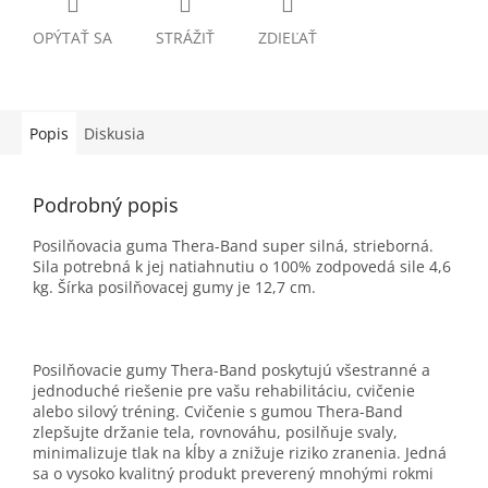
OPÝTAŤ SA
STRÁŽIŤ
ZDIEĽAŤ
Popis
Diskusia
Podrobný popis
Posilňovacia guma Thera-Band super silná, strieborná.
Sila potrebná k jej natiahnutiu o 100% zodpovedá sile 4,6
kg. Šírka posilňovacej gumy je 12,7 cm.
Posilňovacie gumy Thera-Band poskytujú všestranné a
jednoduché riešenie pre vašu rehabilitáciu, cvičenie
alebo silový tréning. Cvičenie s gumou Thera-Band
zlepšujte držanie tela, rovnováhu, posilňuje svaly,
minimalizuje tlak na kĺby a znižuje riziko zranenia. Jedná
sa o vysoko kvalitný produkt preverený mnohými rokmi