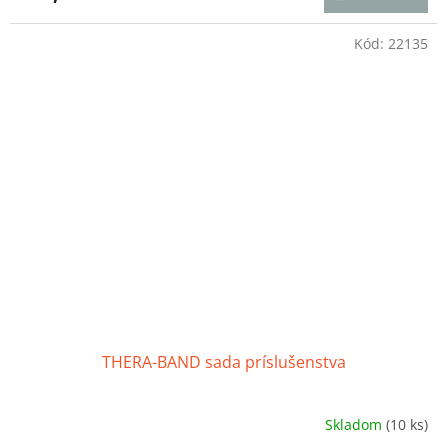
je
5,0
z
Kód:
22135
5
hviezdičiek.
THERA-BAND sada príslušenstva
Skladom
(10 ks)
Priemerné
hodnotenie