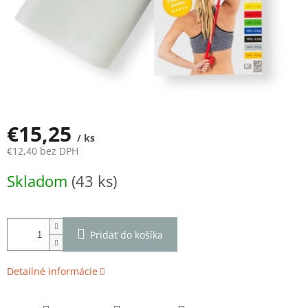
€15,25
/ ks
€12,40 bez DPH
Jednotková
Skladom
(43 ks)
cena:
Pridať do košíka
Detailné informácie