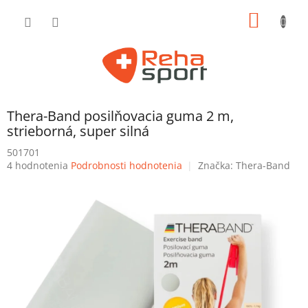
Prejsť
NÁKU
na
obsah
KOŠÍK
Thera-Band posilňovacia guma 2 m,
strieborná, super silná
501701
Priemerné
4 hodnotenia
Podrobnosti hodnotenia
Značka:
Thera-Band
hodnotenie
produktu
je
5,0
z
5
hviezdičiek.