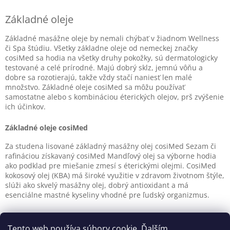
5
v
hviezdičiek.
l
Základné oleje
á
d
Základné masážne oleje by nemali chýbať v žiadnom Wellness
a
či Spa štúdiu. Všetky základne oleje od nemeckej značky
c
cosiMed sa hodia na všetky druhy pokožky, sú dermatologicky
i
testované a celé prírodné. Majú dobrý sklz, jemnú vôňu a
e
dobre sa rozotierajú, takže vždy stačí naniesť len malé
p
množstvo. Základné oleje cosiMed sa môžu používať
r
samostatne alebo s kombináciou éterických olejov, prš zvýšenie
v
ich účinkov.
k
y
Základné oleje cosiMed
v
ý
Za studena lisované základný masážny olej cosiMed Sezam či
p
rafináciou získavaný cosiMed Mandľový olej sa výborne hodia
i
ako podklad pre miešanie zmesí s éterickými olejmi. CosiMed
s
kokosový olej (KBA) má široké využitie v zdravom životnom štýle,
u
slúži ako skvelý masážny olej, dobrý antioxidant a má
esenciálne mastné kyseliny vhodné pre ľudský organizmus.
Z
á
Tento web používa súbory cookie. Ďalším
Reklamačný poriadok
Ochrana osobných údajov