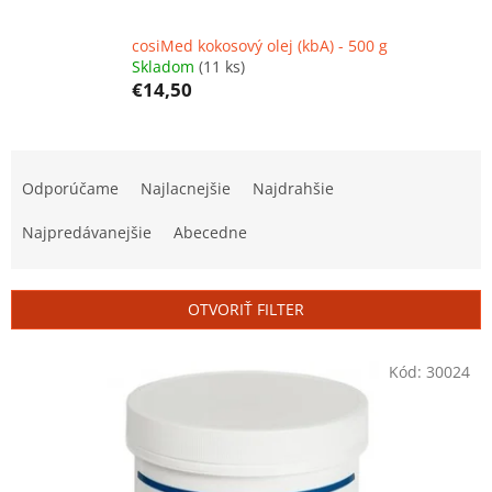
cosiMed kokosový olej (kbA) - 500 g
Skladom
(11 ks)
€14,50
R
a
Odporúčame
Najlacnejšie
Najdrahšie
d
e
Najpredávanejšie
Abecedne
n
i
e
OTVORIŤ FILTER
p
r
V
Kód:
30024
o
ý
d
p
u
i
k
s
t
p