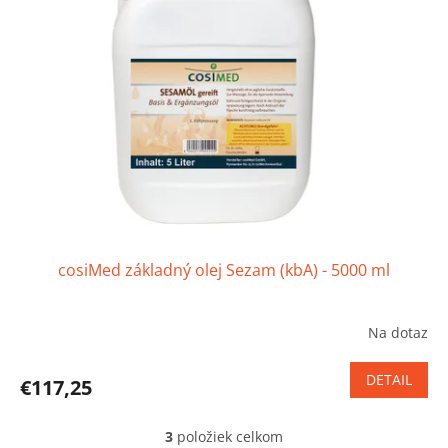
cosiMed základný olej Sezam (kbA) - 5000 ml
Na dotaz
Priemerné
hodnotenie
produktu
DETAIL
€117,25
je
5,0
z
3
položiek celkom
O