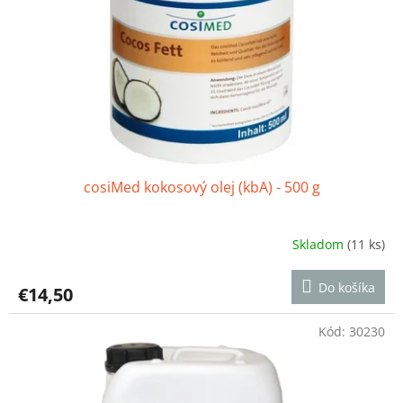
o
r
v
o
d
u
k
t
o
v
cosiMed kokosový olej (kbA) - 500 g
Skladom
(11 ks)
Priemerné
hodnotenie
produktu
Do košíka
€14,50
je
5,0
z
Kód:
30230
5
hviezdičiek.