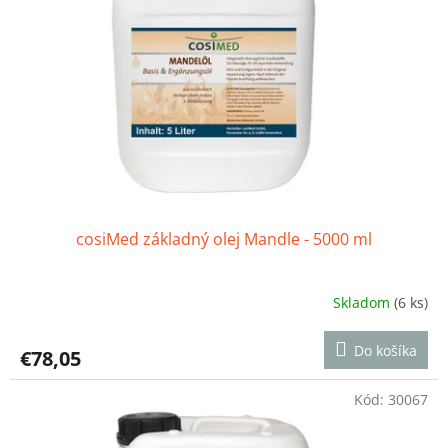
cosiMed základný olej Mandle - 5000 ml
Skladom
(6 ks)
Priemerné
hodnotenie
produktu
Do košíka
€78,05
je
5,0
z
Kód:
30067
5
hviezdičiek.