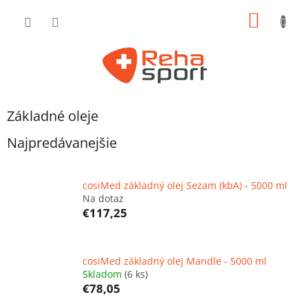
Prejsť
NÁKU
na
obsah
KOŠÍK
Základné oleje
Najpredávanejšie
cosiMed základný olej Sezam (kbA) - 5000 ml
Na dotaz
€117,25
cosiMed základný olej Mandle - 5000 ml
Skladom
(6 ks)
€78,05